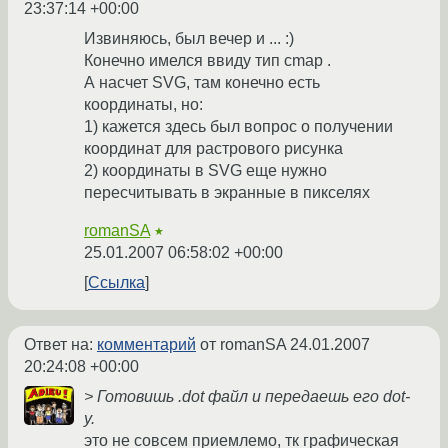
23:37:14 +00:00
Извиняюсь, был вечер и ... :)
Конечно имелся ввиду тип cmap .
А насчет SVG, там конечно есть
координаты, но:
1) кажется здесь был вопрос о получении
координат для растрового рисунка
2) координаты в SVG еще нужно
пересчитывать в экранные в пикселях
romanSA
★
25.01.2007 06:58:02 +00:00
Ссылка
Ответ на:
комментарий
от romanSA
24.01.2007
20:24:08 +00:00
> Готовишь .dot файл и передаешь его dot-
у.
это не совсем приемлемо, тк графическая