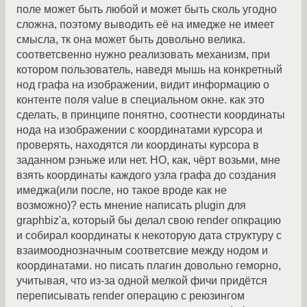
поле может быть любой и может быть сколь угодно
сложна, поэтому выводить её на имедже не имеет
смысла, тк она может быть довольно велика.
соответсвенно нужно реализовать механизм, при
котором пользователь, наведя мышь на конкретный
нод графа на изображении, видит информацию о
контенте поля value в специальном окне. как это
сделать, в принципе понятно, соотнести координаты
нода на изображении с координатами курсора и
проверять, находятся ли координаты курсора в
заданном рэньже или нет. НО, как, чёрт возьми, мне
взять координаты каждого узла графа до создания
имеджа(или после, но такое вроде как не
возможно)? есть мнение написать plugin для
graphbiz'a, который бы делал свою render опкрацию
и собирал координаты к некоторую дата структуру с
взаимооднозначным соответсвие между нодом и
координатами. но писать плагин довольно геморно,
учитывая, что из-за одной мелкой фичи придётся
переписывать render операцию с реюзингом