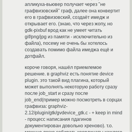
апликуха-вьювер получает через "не
графвизовский" граф, далее она конвертит
его в графвизовский, создаёт имедж и
открывает его. (знаю, что через жопу, но
gdk-pixbuf врод как не умеет читать
gif/png/jpg из памяти - исключительно из
файла), посему не очень бы хотелось
создавать помимо файла имеджа ещё и
дотфайл.
короче говоря, нашёл приемлемое
решение. в graphviz есть понятие device
plugin. это такой вид плагина, который
может выполнять некоторую работу сразу
после job_start и сразу после
job_end(пример можно посмотреть в сорцах
графвиза: graphviz-
2.12/plugin/gtk/gvdevice_gtk.c - + keep in mind
- процесс написания пдагинов
документирован довольно хреново). т.о.