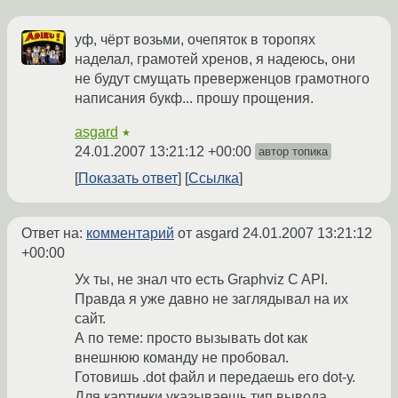
уф, чёрт возьми, очепяток в торопях
наделал, грамотей хренов, я надеюсь, они
не будут смущать преверженцов грамотного
написания букф... прошу прощения.
asgard
★
24.01.2007 13:21:12 +00:00
автор топика
Показать ответ
Ссылка
Ответ на:
комментарий
от asgard
24.01.2007 13:21:12
+00:00
Ух ты, не знал что есть Graphviz C API.
Правда я уже давно не заглядывал на их
сайт.
А по теме: просто вызывать dot как
внешнюю команду не пробовал.
Готовишь .dot файл и передаешь его dot-у.
Для картинки указываешь тип вывода