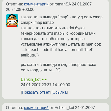
Ответ на:
комментарий
от romanSA
24.01.2007
20:24:08 +00:00
такого типа вывода "map" - нету :) есть cmap
cmapx imap ismap
так же стоит отметить что dot будет
генерировать эти map'ы с координатами
только для тех объектов, у которых
установлен атрибут href (цитата из man dot:
"...for each node that has a non-null "href"
attribute.")
ps: кстати в выводе в svg наверное тоже
есть координаты... %)
Eshkin_kot
★★
24.01.2007 23:37:14 +00:00
Показать ответ
Ссылка
Ответ на:
комментарий
от Eshkin_kot
24.01.2007