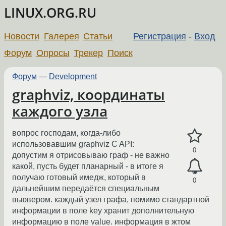
LINUX.ORG.RU
Новости
Галерея
Статьи
Регистрация
-
Вход
Форум
Опросы
Трекер
Поиск
Форум
—
Development
graphviz, координаты
каждого узла
вопрос господам, когда-либо
использовавшим graphviz C API:
0
допустим я отрисовываю граф - не важно
какой, пусть будет планарный - в итоге я
получаю готовый имедж, который в
0
дальнейшим передаётся специальным
вьювером. каждый узел графа, помимо стандартной
информации в поле key хранит дополнительную
информацию в поле value. информация в жтом