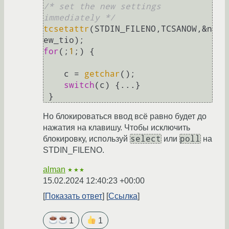
/* set the new settings 
immediately */
tcsetattr
(STDIN_FILENO,TCSANOW,&n
for
(;
1
;) {    

    c = 
getchar
(); 

switch
(c) {...}

Но блокироваться ввод всё равно будет до
нажатия на клавишу. Чтобы исключить
select
poll
блокировку, используй
или
на
STDIN_FILENO.
alman
★★★
15.02.2024 12:40:23 +00:00
Показать ответ
Ссылка
1
1