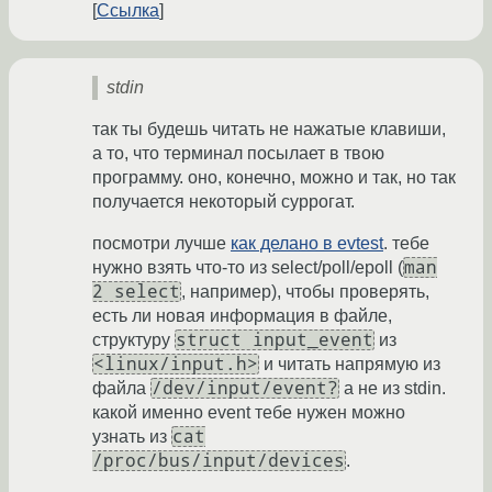
Ссылка
stdin
так ты будешь читать не нажатые клавиши,
а то, что терминал посылает в твою
программу. оно, конечно, можно и так, но так
получается некоторый суррогат.
посмотри лучше
как делано в evtest
. тебе
man
нужно взять что-то из select/poll/epoll (
2 select
, например), чтобы проверять,
есть ли новая информация в файле,
struct input_event
структуру
из
<linux/input.h>
и читать напрямую из
/dev/input/event?
файла
а не из stdin.
какой именно event тебе нужен можно
cat
узнать из
/proc/bus/input/devices
.