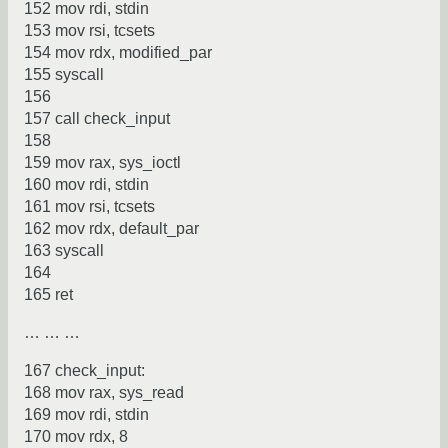
152 mov rdi, stdin
153 mov rsi, tcsets
154 mov rdx, modified_par
155 syscall
156
157 call check_input
158
159 mov rax, sys_ioctl
160 mov rdi, stdin
161 mov rsi, tcsets
162 mov rdx, default_par
163 syscall
164
165 ret
… … …
167 check_input:
168 mov rax, sys_read
169 mov rdi, stdin
170 mov rdx, 8