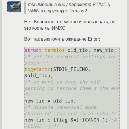
ты имеешь в виду параметр VTIME и
VMIN в структуре termios?
Нет. Вероятно это можно использовать, но
это костыль. ИМХО.
Вот так выключить ожидание Enter:
struct
termios
/* get the terminal settings for 
stdin */
tcgetattr
(STDIN_FILENO, 
/* we want to keep the old 
setting to restore them a the end 
*/
/* disable canonical mode 
(buffered i/o) and local echo */
new_tio.c_lflag &=(~ICANON );
/*& 
~ECHOE  );*/