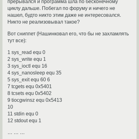
прерывался и программа шла по бесконечному
циклу дальше. Побегал по форуму и ничего не
нашел, будто никто этим даже не интересовался.
Никто не реализовывал такое?
Вот сниппет (Нашинковал его, что бы не захламлять
тут все):
1 sys_read equ 0
2 sys_write equ 1
3 sys_ioctl equ 16
4 sys_nanosleep equ 35
5 sys_exit equ 60 6
7 tcgets equ 0x5401
8 tcsets equ 0x5402
9 tiocgwinsz equ 0x5413
10
11 stdin equ 0
12 stdout equ 1
… … …