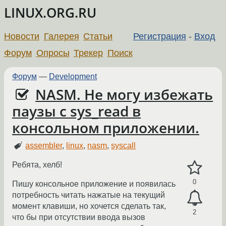
LINUX.ORG.RU
Новости
Галерея
Статьи
Регистрация
-
Вход
Форум
Опросы
Трекер
Поиск
Форум
—
Development
NASM. Не могу избежать
паузы с sys_read в
консольном приложении.
assembler
,
linux
,
nasm
,
syscall
Ребята, хелб!
0
Пишу консольное приложение и появилась
потребность читать нажатые на текущий
момент клавиши, но хочется сделать так,
2
что бы при отсутствии ввода вызов