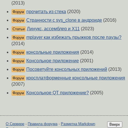
(2013)
прочитать из стека
(2020)
Форум
Странности с sys_clone в андроиде
(2016)
Форум
Линукс, ассемблер и X11
(2023)
Статьи
mplayer как избежать прыжков после паузы?
Форум
(2014)
консольные приложения
(2014)
Форум
Консольное приложение
(2001)
Форум
Посоветуйте консольных приложений
(2013)
Форум
кросплатформенные консольные приложения
Форум
(2007)
Консольное QT приложение?
(2005)
Форум
О Сервере
-
Правила форума
-
Разметка Markdown
Вверх