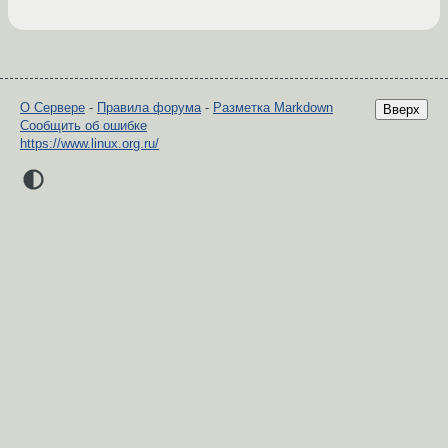
О Сервере
-
Правила форума
-
Разметка Markdown
Вверх
Сообщить об ошибке
https://www.linux.org.ru/