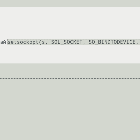
setsockopt(s, SOL_SOCKET, SO_BINDTODEVICE,
лай