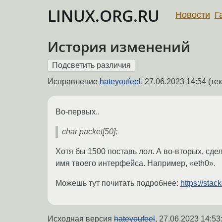
LINUX.ORG.RU
Новости
Г
История изменений
Исправление
hateyoufeel
,
27.06.2023 14:54
(тек
Во-первых..
char packet[50];
Хотя бы 1500 поставь лол. А во-вторых, сде
имя твоего интерфейса. Например, «eth0».
Можешь тут почитать подробнее:
https://sta
Исходная версия
hateyoufeel
,
27.06.2023 14:53