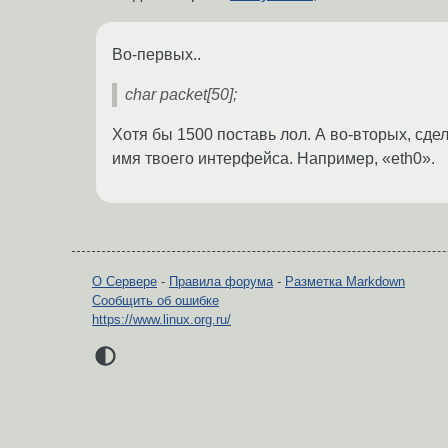
Во-первых..
char packet[50];
Хотя бы 1500 поставь лол. А во-вторых, сде
имя твоего интерфейса. Например, «eth0».
О Сервере
-
Правила форума
-
Разметка Markdown
Сообщить об ошибке
https://www.linux.org.ru/