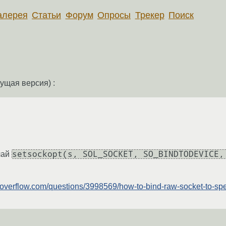
алерея
Статьи
Форум
Опросы
Трекер
Поиск
ущая версия) :
setsockopt(s, SOL_SOCKET, SO_BINDTODEVICE,
лай
ckoverflow.com/questions/3998569/how-to-bind-raw-socket-to-spec
: