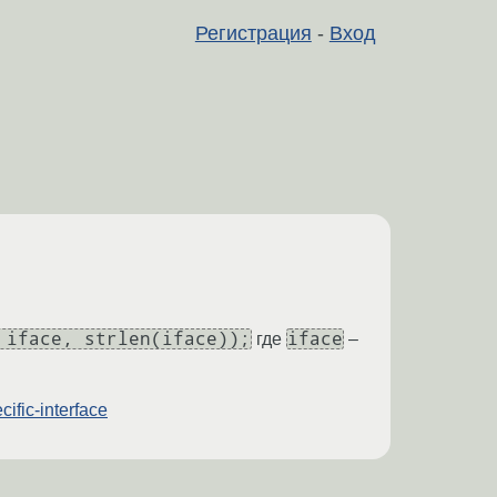
Регистрация
-
Вход
 iface, strlen(iface));
iface
где
–
ific-interface