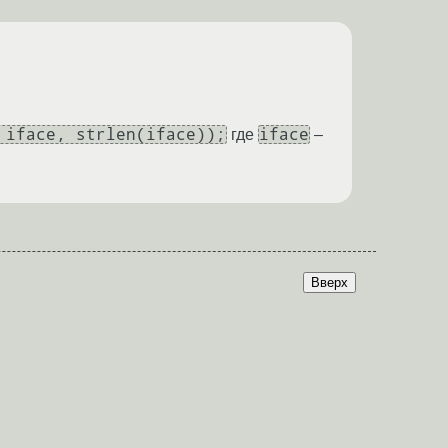
 iface, strlen(iface));
iface
где
–
Вверх