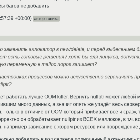
бы багов не добавить
:57:39 +00:00
)
автор топика
 заменить аллокатор в new/delete, и перед выделением 
ет есть готовые решения? хотя бы для линукса, допустим
ую переменную в malloc порог запишет?
настройках процессов можно искусственно ограничить пр
lptr?
дет работать лучше OOM killer. Вернуть nullptr может любой 
зившим много данных, а значит опять же упадёт весь серв
 Только в отличие от OOM который прибивает всё и сразу, ту
орректно он обрабатывает nullptr из ВСЕХ маллоков, в т.ч. 
я, например зависание с жором ресурсов или повреждение
нужно добавлять в код сервера полноценный аккаунтинг - 