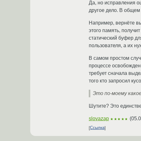
Да, но исправления о
другое дело. В общем
Например, вернёте вы
этого память, получи
статический буфер дл
пользователя, а их ну
В самом простом случ
процессе освобождени
требует сначала выд
того кто запросил кус
Это по-моему какое
Шутите? Это единств
slovazap
(
05.0
★★★★★
Ссылка