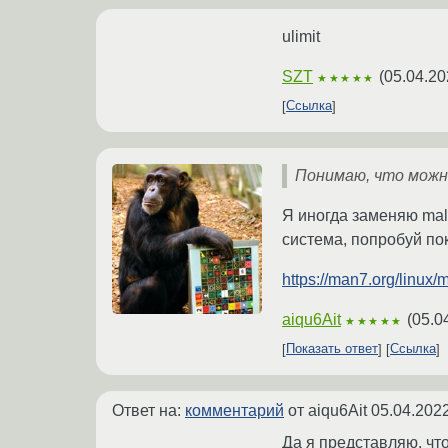
ulimit
SZT
(
05.04.20
★★★★★
Ссылка
Понимаю, что можно
Я иногда заменяю mal
система, попробуй пока
https://man7.org/linux/
aiqu6Ait
(
05.0
★★★★★
Показать ответ
Ссылка
Ответ на:
комментарий
от aiqu6Ait
05.04.2022
Да я представляю, чт