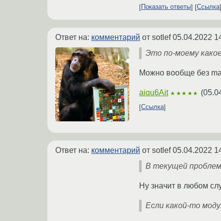
Показать ответы
Ссылка
Ответ на:
комментарий
от sotlef
05.04.2022 1
Это по-моему какое
Можно вообще без mall
aiqu6Ait
(
05.0
★★★★★
Ссылка
Ответ на:
комментарий
от sotlef
05.04.2022 1
В текущей проблем
Ну значит в любом слу
Если какой-то моду