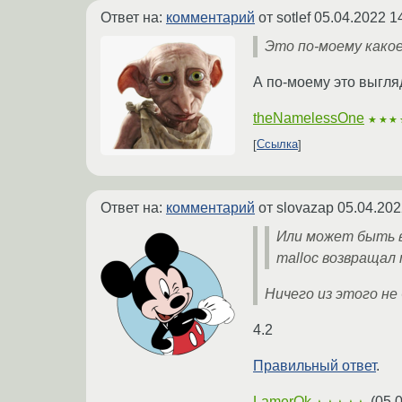
Ответ на:
комментарий
от sotlef
05.04.2022 1
Это по-моему какое
А по-моему это выгля
theNamelessOne
★★★
Ссылка
Ответ на:
комментарий
от slovazap
05.04.202
Или может быть в
malloc возвращал n
Ничего из этого не
4.2
Правильный ответ
.
LamerOk
(
05.