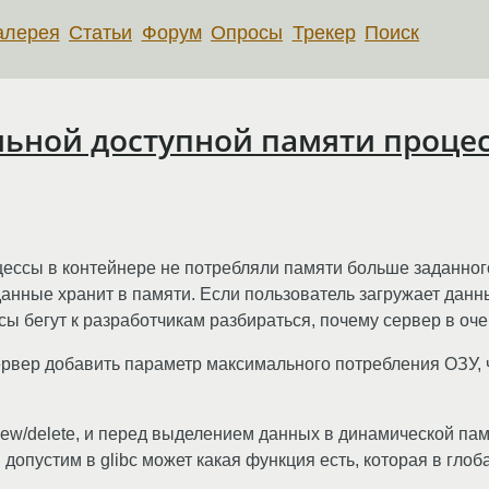
алерея
Статьи
Форум
Опросы
Трекер
Поиск
ьной доступной памяти проце
цессы в контейнере не потребляли памяти больше заданного
данные хранит в памяти. Если пользователь загружает дан
псы бегут к разработчикам разбираться, почему сервер в оче
ервер добавить параметр максимального потребления ОЗУ, 
ew/delete, и перед выделением данных в динамической памя
 допустим в glibc может какая функция есть, которая в гло