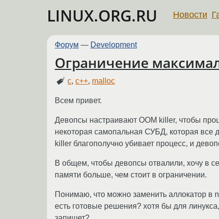
LINUX.ORG.RU
Новости
Г
Форум
—
Development
Ограничение максимал
c
,
c++
,
malloc
Всем привет.
Девопсы настраивают OOM killer, чтобы про
некоторая самопальная СУБД, которая все 
killer благополучно убивает процесс, и дево
В общем, чтобы девопсы отвалили, хочу в с
памяти больше, чем стоит в ограничении.
Понимаю, что можно заменить аллокатор в n
есть готовые решения? хотя бы для линукса,
запишет?