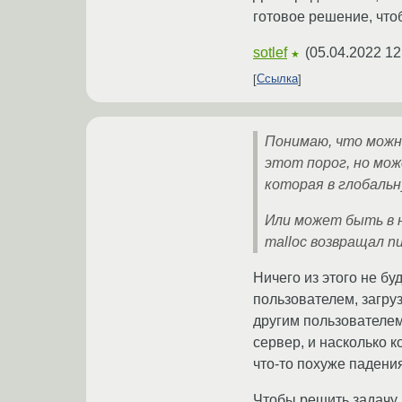
готовое решение, что
sotlef
(
05.04.2022 12
★
Ссылка
Понимаю, что можно
этот порог, но мож
которая в глобальн
Или может быть в 
malloc возвращал nul
Ничего из этого не бу
пользователем, загру
другим пользователем.
сервер, и насколько к
что-то похуже падени
Чтобы решить задачу 