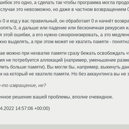
шибок это одно, а сделать так чтобы программа могла прод
 случае это невозможно, но даже в частном возвращением 0 
 0 и код у вас правильный, он обработает 0 и начнёт возв
т опять 0, а дальше или падение или бесконечная рекурсия 
я этой ошибки, а его нужно синхронизировать, а это медлен
жно выделять, а при этом может не хватить памяти - понятн
ае можно при нехватке памяти сразу бежать освобождать чт
я не потребуется аллокаций (например, уменьшение разме
елить
больше
памяти). Вы могли бы, например, выкинуть да
ок на который не хватило памяти. Но без аккаунтинга вы не з
-то извращение, не?
енное решение вашей проблемы, вполне очевидное.
4.2022 14:57:06 +00:00
)