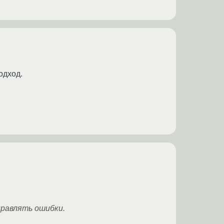
одход.
правлять ошибки.