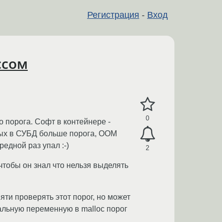
Регистрация
-
Вход
ссом
0
 порога. Софт в контейнере -
ных в СУБД больше порога, OOM
редной раз упал :-)
2
чтобы он знал что нельзя выделять
ти проверять этот порог, но может
бальную переменную в malloc порог