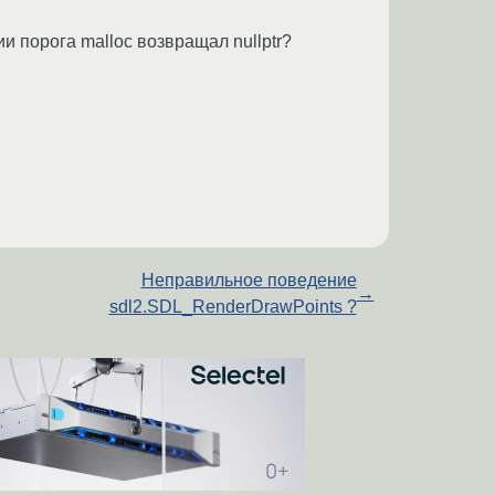
 порога malloc возвращал nullptr?
Неправильное поведение
→
sdl2.SDL_RenderDrawPoints ?