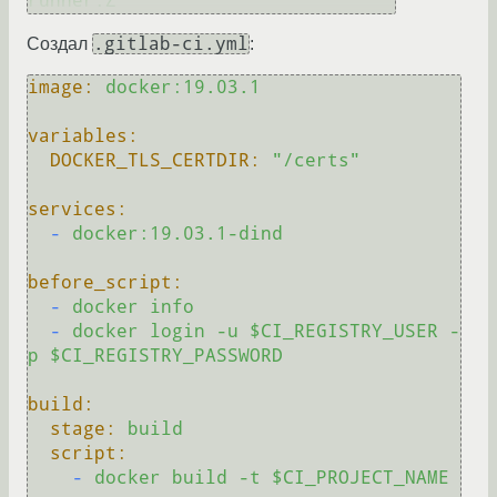
runner:Z
.gitlab-ci.yml
Создал
:
image:
docker:19.03.1
variables:
DOCKER_TLS_CERTDIR:
"/certs"
services:
-
docker:19.03.1-dind
before_script:
-
docker
info
-
docker
login
-u
$CI_REGISTRY_USER
-
p
$CI_REGISTRY_PASSWORD
build:
stage:
build
script:
-
docker
build
-t
$CI_PROJECT_NAME