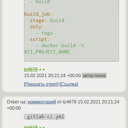
-
build
build_job:
stage:
build
only:
-
tags
script:
-
docker
build
-t
$CI_PROJECT_NAME
.
tz4678
★★
15.02.2021 20:21:24 +00:00
автор топика
Показать ответ
Ссылка
Ответ на:
комментарий
от tz4678
15.02.2021 20:21:24
+00:00
.gitlab-ci.yml
tz4678
★★