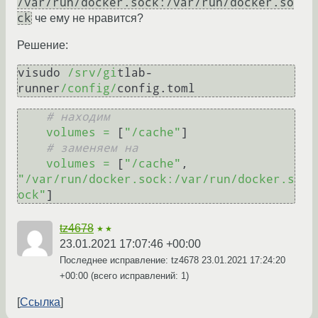
/var/run/docker.sock:/var/run/docker.so
ck
че ему не нравится?
Решение:
visudo 
/srv/gi
tlab-
runner
/config/
# находим
volumes
=
 [
"/cache"
]

# заменяем на
volumes
=
 [
"/cache"
, 
"/var/run/docker.sock:/var/run/docker.s
ock"
tz4678
★★
23.01.2021 17:07:46 +00:00
Последнее исправление: tz4678
23.01.2021 17:24:20
+00:00
(всего исправлений: 1)
Ссылка