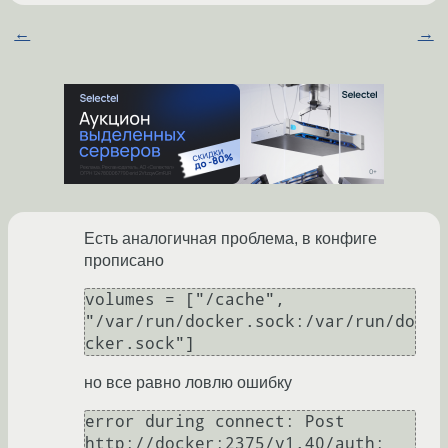
←
→
Есть аналогичная проблема, в конфиге
прописано
volumes = ["/cache", 
"/var/run/docker.sock:/var/run/do
но все равно ловлю ошибку
error during connect: Post 
http://docker:2375/v1.40/auth: 