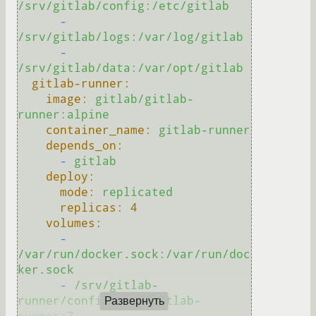
/srv/gitlab/config:/etc/gitlab
-
/srv/gitlab/logs:/var/log/gitlab
-
/srv/gitlab/data:/var/opt/gitlab
gitlab-runner:
image:
gitlab/gitlab-
runner:alpine
container_name:
gitlab-runner
depends_on:
-
gitlab
deploy:
mode:
replicated
replicas:
4
volumes:
-
/var/run/docker.sock:/var/run/doc
ker.sock
-
/srv/gitlab-
runner/config:/etc/gitlab-
Развернуть