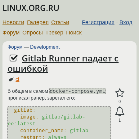
LINUX.ORG.RU
Новости
Галерея
Статьи
Регистрация
-
Вход
Форум
Опросы
Трекер
Поиск
Форум
—
Development
Gitlab Runner падает с
ошибкой
ci
docker-compose.yml
В общем в самом
прописал ранер, зарегал его:
0
gitlab:
image:
gitlab/gitlab-
1
ee:latest
container_name:
gitlab
restart:
always