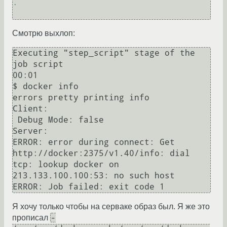
.
Смотрю выхлоп:
Executing "step_script" stage of the 
job script

00:01

$ docker info

errors pretty printing info

Client:

 Debug Mode: false

Server:

ERROR: error during connect: Get 
http://docker:2375/v1.40/info: dial 
tcp: lookup docker on 
213.133.100.100:53: no such host

Я хочу только чтобы на серваке образ был. Я же это
-
прописал