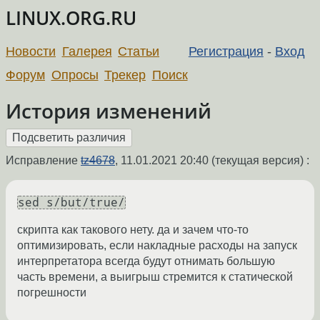
LINUX.ORG.RU
Новости
Галерея
Статьи
Регистрация
-
Вход
Форум
Опросы
Трекер
Поиск
История изменений
Исправление
tz4678
,
11.01.2021 20:40
(текущая версия) :
sed s/but/true/
скрипта как такового нету. да и зачем что-то
оптимизировать, если накладные расходы на запуск
интерпретатора всегда будут отнимать большую
часть времени, а выигрыш стремится к статической
погрешности