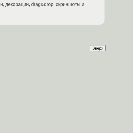
н, декорации, drag&drop, скриншоты и
Вверх