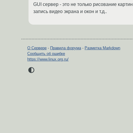
GUI сервер - это не только рисование карти
запись видео экрана и окон и т.д..
О Сервере
-
Правила форума
-
Разметка Markdown
Сообщить об ошибке
https://www.linux.org.ru/