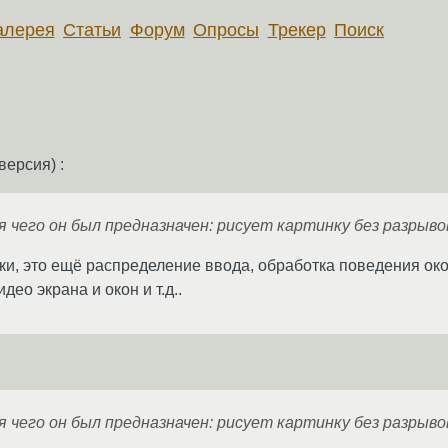
алерея
Статьи
Форум
Опросы
Трекер
Поиск
версия) :
 чего он был предназначен: рисует картинку без разрыво
нки, это ещё распределение ввода, обработка поведения ок
ео экрана и окон и т.д..
 чего он был предназначен: рисует картинку без разрыво