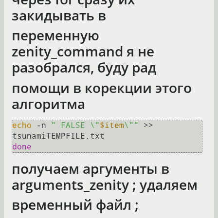
закидывать в
переменную
zenity_command я не
разобрался, буду рад
помощи в корекции этого
алгоритма
echo
 -n 
" FALSE \"
$item
\""
 >> 
done
получаем аргументы в
arguments_zenity ; удаляем
временный файл ;