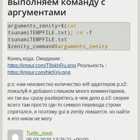
выполняем команду с
аргументами
arguments_zenity=$(
cat
tsunamiTEMPFILE.txt); 
rm
 -f 
tsunamiTEMPFILE.txt

$zenity_command
$arguments_zenity
Конец кода. Ожидание :
https://imgur.com/T8skhRu.png
Реальность :
https://imgur.com/hktXriy.png
p.s: нам неизвестно количество wifi адаптеров p.s2:
пожалуй я добавил слишком много комментариев,
но так вы сразу разберётесь в чем дело p.s3: скорее
всего там просто где-то символ перевода строки
спрятался, и поэтому gui в zenity ломается. но найти
я его никак не могу
Turtle_soup
05.03.2020 13:25:21 +00:00