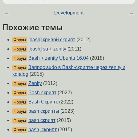
←
Development
→
Похожие темы
[bash] кривой скрипт
(2012)
Форум
[bash] su + zenity
(2011)
Форум
Bash + zenity Ubuntu 16.04
(2018)
Форум
Запрос sudo в Bash-скрипте через zenity и
Форум
kdialog
(2015)
Zenity
(2012)
Форум
Bash-скрипт
(2022)
Форум
Bash Скрипт.
(2022)
Форум
bash скрипты
(2023)
Форум
bash скрипт
(2015)
Форум
bash, скрипт
(2015)
Форум