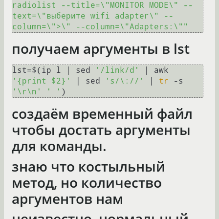
radiolist --title=\"MONITOR MODE\" --
text=\"выберите wifi adapter\" --
column=\">\" --column=\"Adapters:\""
получаем аргументы в lst
lst=$(ip l | sed 
'/link/d'
 | awk 
'{print $2}'
 | sed 
's/\://'
 | 
tr
 -s 
'\r\n'
' '
создаём временный файл
чтобы достать аргументы
для команды.
знаю что костыльный
метод, но количество
аргументов нам
неизвестно, нормальный