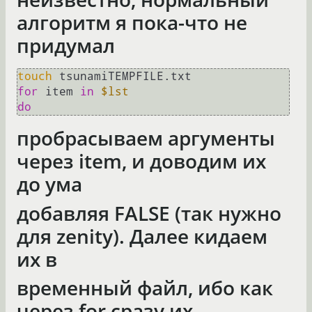
алгоритм я пока-что не
придумал
touch
for
 item 
in
$lst
do
пробрасываем аргументы
через item, и доводим их
до ума
добавляя FALSE (так нужно
для zenity). Далее кидаем
их в
временный файл, ибо как
через for сразу их