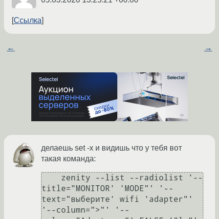
Ссылка
←
→
делаешь set -x и видишь что у тебя вот
такая команда:
    zenity --list --radiolist '--
title="MONITOR' 'MODE"' '--
text="выберите' wifi 'adapter"' 
'--column=">"' '--