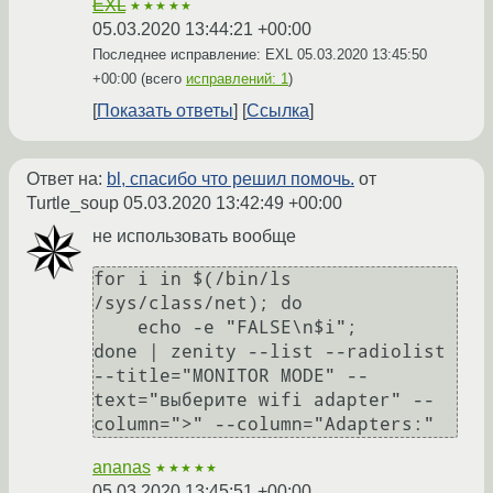
EXL
★★★★★
05.03.2020 13:44:21 +00:00
Последнее исправление: EXL
05.03.2020 13:45:50
+00:00
(всего
исправлений: 1
)
Показать ответы
Ссылка
Ответ на:
bl, спасибо что решил помочь.
от
Turtle_soup
05.03.2020 13:42:49 +00:00
не использовать вообще
for i in $(/bin/ls 
/sys/class/net); do 

    echo -e "FALSE\n$i"; 

done | zenity --list --radiolist 
--title="MONITOR MODE" --
text="выберите wifi adapter" --
ananas
★★★★★
05.03.2020 13:45:51 +00:00