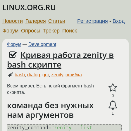
LINUX.ORG.RU
Новости
Галерея
Статьи
Регистрация
-
Вход
Форум
Опросы
Трекер
Поиск
Форум
—
Development
Кривая работа zenity в
bash скрипте
bash
,
dialog
,
gui
,
zenity
,
ошибка
Всем привет. Есть некий фрагмент bash
скрипта.
0
команда без нужных
нам аргументов
1
zenity_command=
"zenity --list --