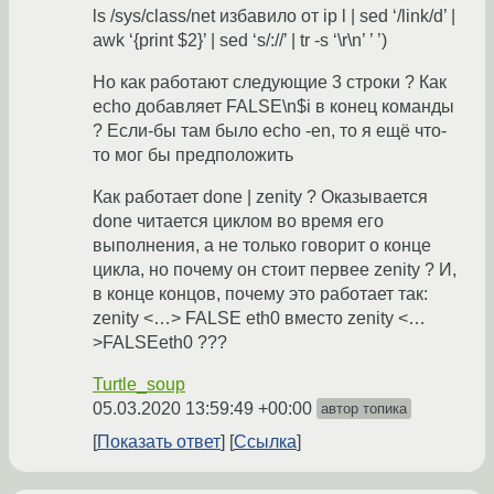
ls /sys/class/net избавило от ip l | sed ‘/link/d’ |
awk ‘{print $2}’ | sed ‘s/://’ | tr -s ‘\r\n’ ’ ’)
Но как работают следующие 3 строки ? Как
echo добавляет FALSE\n$i в конец команды
? Если-бы там было echo -en, то я ещё что-
то мог бы предположить
Как работает done | zenity ? Оказывается
done читается циклом во время его
выполнения, а не только говорит о конце
цикла, но почему он стоит первее zenity ? И,
в конце концов, почему это работает так:
zenity <…> FALSE eth0 вместо zenity <…
>FALSEeth0 ???
Turtle_soup
05.03.2020 13:59:49 +00:00
автор топика
Показать ответ
Ссылка