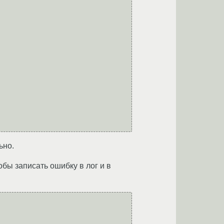
ьно.
обы записать ошибку в лог и в