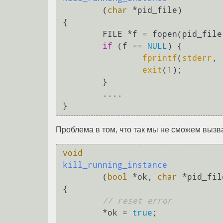
(
char
 *pid_file)
{

        FILE *f = fopen(pid_fil
if
 (f == 
NULL
) {

fprintf
(
stderr
, 
exit
(
1
);

        }

        ....

Проблема в том, что так мы не сможем вызв
void
kill_running_instance
(
bool
 *ok, 
char
 *pid_fil
{

// reset error
        *ok = 
true
;
