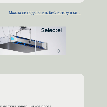
Можно ли подключить библиотеку в си
→
ак должна завершиться прога.