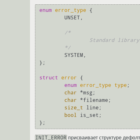
enum
error_type
 {
        UNSET,

/*

                Standard library function fails

        */
        SYSTEM,

};

struct
error
 {
enum
error_type
type
;
char
 *msg;

char
 *filename;

size_t
 line;

bool
 is_set;

INIT_ERROR
присваивает структуре дефолт