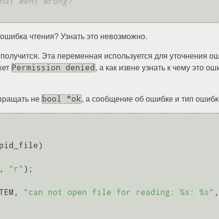
hat went wrong?
ошибка чтения? Узнать это невозможно.
получится. Эта переменная используется для уточнения ош
Permission denied
жет
, а как извне узнать к чему это 
bool *ok
звращать не
, а сообщение об ошибке и тип ошибки
pid_file)
e, 
"r"
);

 SYSTEM, 
"can not open file for reading: %s: %s"
,