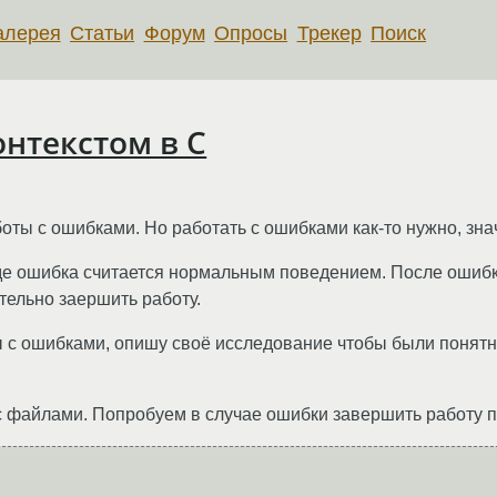
алерея
Статьи
Форум
Опросы
Трекер
Поиск
онтекстом в C
ты с ошибками. Но работать с ошибками как-то нужно, знач
где ошибка считается нормальным поведением. После ошибк
ятельно заершить работу.
ы с ошибками, опишу своё исследование чтобы были понят
 с файлами. Попробуем в случае ошибки завершить работу 