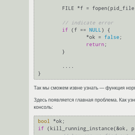
        FILE *f = fopen(pid_fil
// indicate error
if
 (f == 
NULL
) {

                *ok = 
false
;

return
;

        }

        ....

Так мы сможем извне узнать — функция нор
Здесь появляется главная проблема. Как узн
консоль:
bool
if
 (kill_running_instance(&ok, p