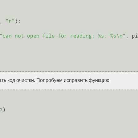
e, 
"r"
);

"can not open file for reading: %s: %s\n"
, pi
ать код очистки. Попробуем исправить функцию:
e)