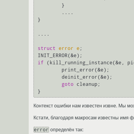
        }

        ....

}

....

struct
error
e
;
if
 (kill_running_instance(&e, pi
        print_error(&e);

        deinit_error(&e);

goto
 cleanup;

Контекст ошибки нам известен извне. Мы може
Кстати, благодаря макросам известны имя 
error
определён так: