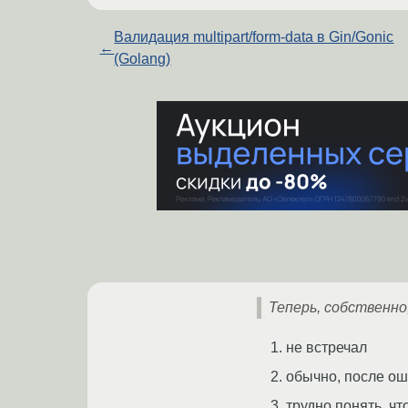
Валидация multipart/form-data в Gin/Gonic
←
(Golang)
Теперь, собственно
не встречал
обычно, после ош
трудно понять, чт