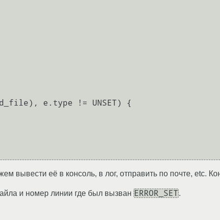
d_file), e.type != UNSET) {

м вывести её в консоль, в лог, отправить по почте, etc. К
ERROR_SET
файла и номер линии где был вызван
.