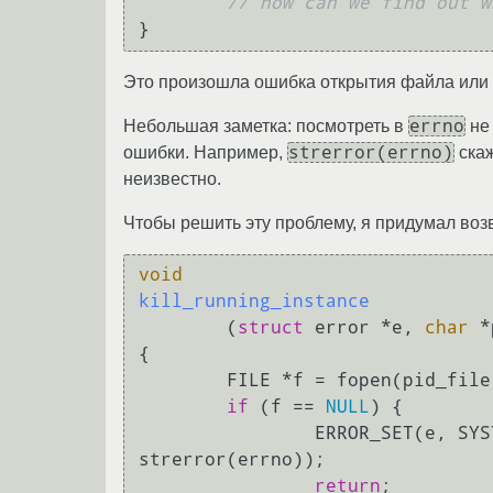
// how can we find out w
Это произошла ошибка открытия файла или 
errno
Небольшая заметка: посмотреть в
не 
strerror(errno)
ошибки. Например,
ска
неизвестно.
Чтобы решить эту проблему, я придумал во
void
kill_running_instance
(
struct
 error *e, 
char
 *
{

        FILE *f = fopen(pid_fil
if
 (f == 
NULL
) {

                ERROR_SET(e,
strerror(errno));

return
;
