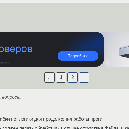
←
1
2
→
, вопросы.
ибки нет логики для продолжения работы проги
о должен делать обработчик в случае отсутствия файла, и к