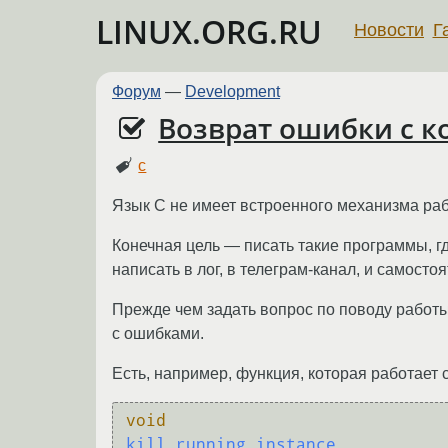
LINUX.ORG.RU
Новости
Г
Форум
—
Development
Возврат ошибки с к
c
Язык C не имеет встроенного механизма рабо
Конечная цель — писать такие программы, 
написать в лог, в телеграм-канал, и самосто
Прежде чем задать вопрос по поводу работ
с ошибками.
Есть, например, функция, которая работает
void
kill_running_instance