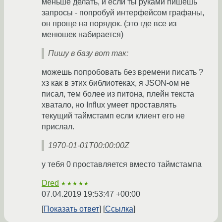
меньше делать, и если ты руками пишешь
запросы - попробуй интерфейсом графаны,
он проще на порядок. (это где все из
менюшек набирается)
Пишу в базу вот так:
можешь попробовать без времени писать ?
хз как в этих библиотеках, я JSON-ом не
писал, тем более из питона, плейн текста
хватало, но Influx умеет проставлять
текущий таймстамп если клиент его не
прислал.
1970-01-01T00:00:00Z
у тебя 0 проставляется вместо таймстампа
Dred
★★★★★
07.04.2019 19:53:47 +00:00
Показать ответ
Ссылка