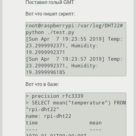
Поставил голый GMT
Вот что пишет скрипт:
root@raspberrypi:/var/log/DHT22# 
python ./test.py

[Sun Apr  7 19:23:55 2019] Temp: 
23.2999992371, Humidity: 
19.2999992371

[Sun Apr  7 19:23:57 2019] Temp: 
23.2999992371, Humidity: 
Вот что в базе:
> precision rfc3339

> SELECT mean("temperature") FROM 
"rpi-dht22"

name: rpi-dht22

time                 mean

----                 ----
