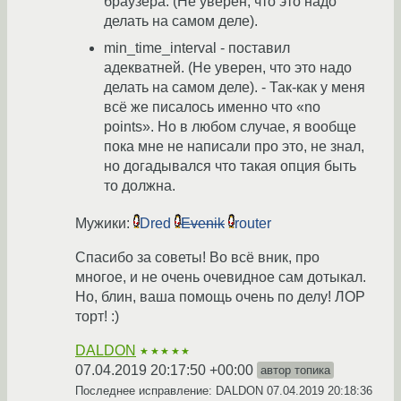
браузера. (Не уверен, что это надо
делать на самом деле).
min_time_interval - поставил
адекватней. (Не уверен, что это надо
делать на самом деле). - Так-как у меня
всё же писалось именно что «no
points». Но в любом случае, я вообще
пока мне не написали про это, не знал,
но догадывался что такая опция быть
то должна.
Мужики:
Dred
Evenik
router
Спасибо за советы! Во всё вник, про
многое, и не очень очевидное сам дотыкал.
Но, блин, ваша помощь очень по делу! ЛОР
торт! :)
DALDON
★★★★★
07.04.2019 20:17:50 +00:00
автор топика
Последнее исправление: DALDON
07.04.2019 20:18:36