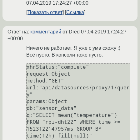
07.04.2019 17:24:27 +00:00
Показать ответ
Ссылка
Ответ на:
комментарий
от Dred
07.04.2019 17:24:27
+00:00
Ничего не работает. Я уже с ума схожу :)
Всё пусто. В консоли тоже пусто.
xhrStatus:"complete"

request:Object

method:"GET"

url:"api/datasources/proxy/1/quer
y"

params:Object

db:"sensor_data"

q:"SELECT mean("temperature") 
FROM "rpi-dht22" WHERE time >= 
1523122147957ms GROUP BY 
time(12h) fill(null)"
