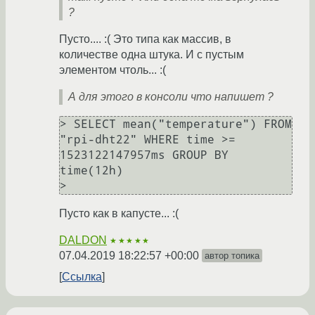
?
Пусто.... :( Это типа как массив, в
количестве одна штука. И с пустым
элементом чтоль... :(
А для этого в консоли что напишет ?
> SELECT mean("temperature") FROM 
"rpi-dht22" WHERE time >= 
1523122147957ms GROUP BY 
time(12h)

Пусто как в капусте... :(
DALDON
★★★★★
07.04.2019 18:22:57 +00:00
автор топика
Ссылка