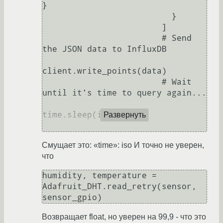
}

                          }

                        ]

                        # Send 
the JSON data to InfluxDB

client.write_points(data)

                        # Wait 
until it's time to query again...

time.sleep(interval)

Развернуть
Смущает это: «time»: iso И точно не уверен,
что
humidity, temperature = 
Adafruit_DHT.read_retry(sensor, 
Возвращает float, но уверен на 99,9 - что это