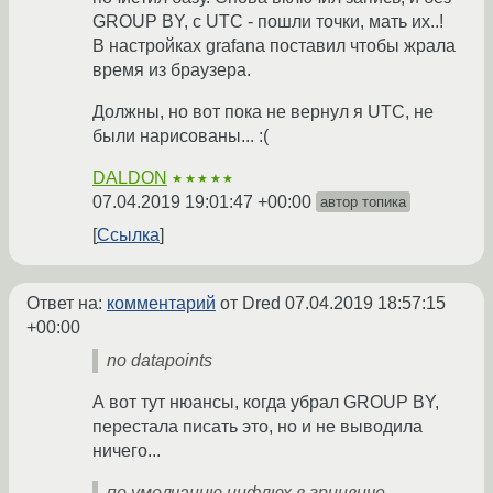
GROUP BY, с UTC - пошли точки, мать их..!
В настройках grafana поставил чтобы жрала
время из браузера.
Должны, но вот пока не вернул я UTC, не
были нарисованы... :(
DALDON
★★★★★
07.04.2019 19:01:47 +00:00
автор топика
Ссылка
Ответ на:
комментарий
от Dred
07.04.2019 18:57:15
+00:00
no datapoints
А вот тут нюансы, когда убрал GROUP BY,
перестала писать это, но и не выводила
ничего...
по умолчанию инфлюх в гринвиче