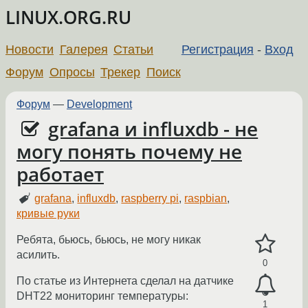
LINUX.ORG.RU
Новости
Галерея
Статьи
Регистрация
-
Вход
Форум
Опросы
Трекер
Поиск
Форум
—
Development
grafana и influxdb - не
могу понять почему не
работает
grafana
,
influxdb
,
raspberry pi
,
raspbian
,
кривые руки
Ребята, бьюсь, бьюсь, не могу никак
асилить.
0
По статье из Интернета сделал на датчике
DHT22 мониторинг температуры:
1