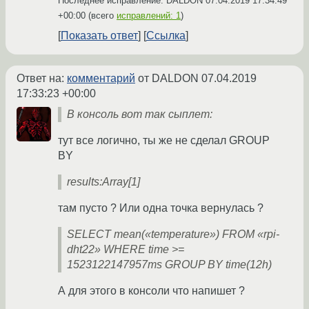
Последнее исправление: DALDON
07.04.2019 17:34:49
+00:00
(всего
исправлений: 1
)
Показать ответ
Ссылка
Ответ на:
комментарий
от DALDON
07.04.2019
17:33:23 +00:00
В консоль вот так сыплет:
тут все логично, ты же не сделал GROUP
BY
results:Array[1]
там пусто ? Или одна точка вернулась ?
SELECT mean(«temperature») FROM «rpi-
dht22» WHERE time >=
1523122147957ms GROUP BY time(12h)
А для этого в консоли что напишет ?