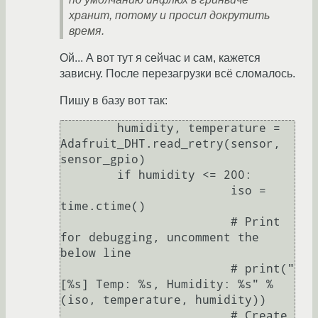
хранит, потому и просил докрутить
время.
Ой... А вот тут я сейчас и сам, кажется
зависну. После перезагрузки всё сломалось.
Пишу в базу вот так:
        humidity, temperature = 
Adafruit_DHT.read_retry(sensor, 
sensor_gpio)

        if humidity <= 200:

                        iso = 
time.ctime()

                        # Print 
for debugging, uncomment the 
below line

                        # print("
[%s] Temp: %s, Humidity: %s" % 
(iso, temperature, humidity)) 

                        # Create 