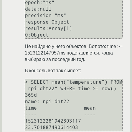
epoch:"ms"

data:null

precision:"ms"

response:Object

results:Array[1]

Не найдено у него объектов. Вот это: time >=
1523122147957ms подставляется, когда
выбираю за последний год.
В консоль вот так сыплет:
> SELECT mean("temperature") FROM 
"rpi-dht22" WHERE time >= now() - 
365d

name: rpi-dht22

time                mean

----                ----

1523122281942803117 