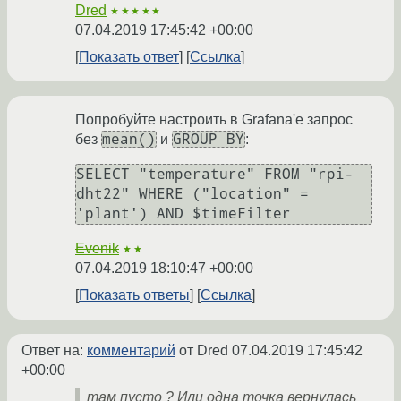
Dred
★★★★★
07.04.2019 17:45:42 +00:00
Показать ответ
Ссылка
Попробуйте настроить в Grafana'е запрос
mean()
GROUP BY
без
и
:
SELECT "temperature" FROM "rpi-
dht22" WHERE ("location" = 
'plant') AND $timeFilter
Evenik
★★
07.04.2019 18:10:47 +00:00
Показать ответы
Ссылка
Ответ на:
комментарий
от Dred
07.04.2019 17:45:42
+00:00
там пусто ? Или одна точка вернулась