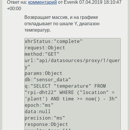
Ответ на:
комментарий
от Evenik
07.04.2019 18:10:47
+00:00
Возвращает массив, и на графике
откладывает по шкале Y, диапазон
температур.
xhrStatus:"complete"

request:Object

method:"GET"

url:"api/datasources/proxy/1/quer
y"

params:Object

db:"sensor_data"

q:"SELECT "temperature" FROM 
"rpi-dht22" WHERE ("location" = 
'plant') AND time >= now() - 3h"

epoch:"ms"

data:null

precision:"ms"

response:Object
