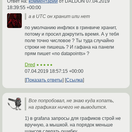
Ответ на:
комментарий
от DALDON
07.04.2019
18:39:55 +00:00
а в UTC он хранит или нет
по умолчанию инфлюх в гринвиче хранит,
потому и просил докрутить время. А у тебя
поле точно числовое ? Ты туда случайно
строки не пишешь ? И гафана на панели
прям пишет «no datapoints» ?
Dred
★★★★★
07.04.2019 18:57:15 +00:00
Показать ответы
Ссылка
Все попробовал, не знаю куда копать,
на графиках ничего не выводится.
1) в grafana запросы для графиков строй не
вручную, а мышкой. на порядок меньше
шансов сделать ошибку