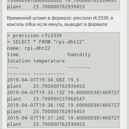
1554665910000000000 19.700000762939453 
Временной штамп в формате: precision rfc3339, в
консоль influx если кинуть, выводит в формате:
> precision rfc3339

> SELECT * FROM "rpi-dht22"

name: rpi-dht22

time                 humidity           
location temperature

----                 --------           
-------- -----------

2019-04-07T19:34:08Z 19.5               
plant    23.700000762939453

2019-04-07T19:35:13Z 19.600000381469727 
plant    23.799999237060547

2019-04-07T19:36:19Z 19.600000381469727 
plant    23.700000762939453

2019-04-07T19:37:24Z 19.600000381469727 