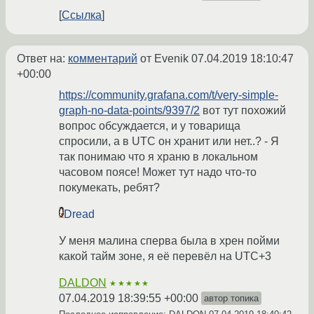
Ссылка
Ответ на:
комментарий
от Evenik
07.04.2019 18:10:47
+00:00
https://community.grafana.com/t/very-simple-
graph-no-data-points/9397/2
вот тут похожий
вопрос обсуждается, и у товарища
спросили, а в UTC он хранит или нет..? - Я
так понимаю что я храню в локальном
часовом поясе! Может тут надо что-то
покумекать, ребят?
Dread
У меня малина сперва была в хрен пойми
какой тайм зоне, я её перевёл на UTC+3
DALDON
★★★★★
07.04.2019 18:39:55 +00:00
автор топика