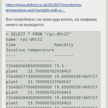
https://www.definit.co.uk/2018/07/monitoring-
temperature-and-humidity-with-a-...
Все попробовал, не знаю куда копать, на графиках
ничего не выводится.
> SELECT * FROM "rpi-dht22"

name: rpi-dht22

time                humidity           
location temperature

----                --------           
-------- -----------

1554665648000000000 19.5               
plant    23.700000762939453

1554665713000000000 19.600000381469727 
plant    23.799999237060547

1554665779000000000 19.600000381469727 
plant    23.700000762939453

1554665844000000000 19.600000381469727 
plant    23.700000762939453
