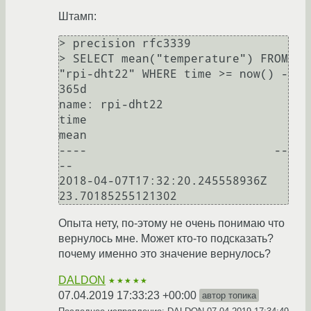
Штамп:
> precision rfc3339

> SELECT mean("temperature") FROM 
"rpi-dht22" WHERE time >= now() - 
365d

name: rpi-dht22

time                           
mean

----                           --
--

2018-04-07T17:32:20.245558936Z 
Опыта нету, по-этому не очень понимаю что
вернулось мне. Может кто-то подсказать?
почему именно это значение вернулось?
DALDON
★★★★★
07.04.2019 17:33:23 +00:00
автор топика