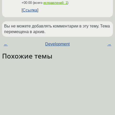
+00:00
(всего
исправлений: 1
)
Ссылка
Вы не можете добавлять комментарии в эту тему. Тема
перемещена в архив.
←
Development
→
Похожие темы
Influxdb возвращает разное число строк с
Форум
group by и без него
(2017)
grafana influxdb collectd
(2017)
Форум
Получить последнне значение состояния
Форум
интерфейса
(2025)
Grafana
(2023)
Форум
Grafana + AD
(2021)
Форум