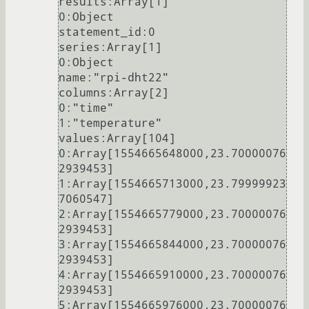
results:Array[1]

0:Object

statement_id:0

series:Array[1]

0:Object

name:"rpi-dht22"

columns:Array[2]

0:"time"

1:"temperature"

values:Array[104]

0:Array[1554665648000,23.70000076
2939453]

1:Array[1554665713000,23.79999923
7060547]

2:Array[1554665779000,23.70000076
2939453]

3:Array[1554665844000,23.70000076
2939453]

4:Array[1554665910000,23.70000076
2939453]

5:Array[1554665976000,23.70000076