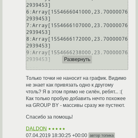
2939453]

6:Array[1554666041000,23.70000076
2939453]

7:Array[1554666107000,23.70000076
2939453]

8:Array[1554666172000,23.70000076
2939453]

9:Array[1554666238000,23.70000076
2939453]

Развернуть
Только точки не наносит на график. Видимо
не знает как привязать одно к другому
чтоль? Я в этом прямо не силён, ребят... :(
Как только пробую добавить нечто похожее
на GROUP BY - массивы сразу же пустеют.
Спасибо за помощь!
DALDON
★★★★★
07.04.2019 18:30:25 +00:00
автор топика