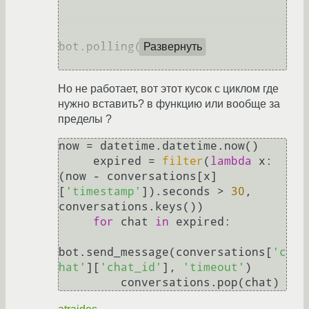
bot.polling()

Развернуть
Но не работает, вот этот кусок с циклом где
нужно вставить? в функцию или вообще за
пределы ?
now = datetime.datetime.now()

     expired = 
filter
(
lambda
 x: 
(now - conversations[x]
[
'timestamp'
]).seconds > 
30
, 
conversations.keys())

for
 chat 
in
 expired:

bot.send_message(conversations[
'c
hat'
][
'chat_id'
], 
'timeout'
)
