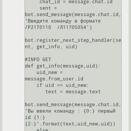
     chat_id = message.chat.id

     sent = 
bot.send_message(message.chat.id, 
'Введите команду в формате  
/P21T0110  /Л11705054')

bot.register_next_step_handler(se
nt, get_info, uid)

#INFO GET

def get_info(message,uid):

    uid_new = 
message.from_user.id

    if uid == uid_new:

       text = message.text

bot.send_message(message.chat.id, 
'Вы ввели команду : {0:} первый 
id {1:} 
{2:}'.format(text,uid_new,uid))

    else:
