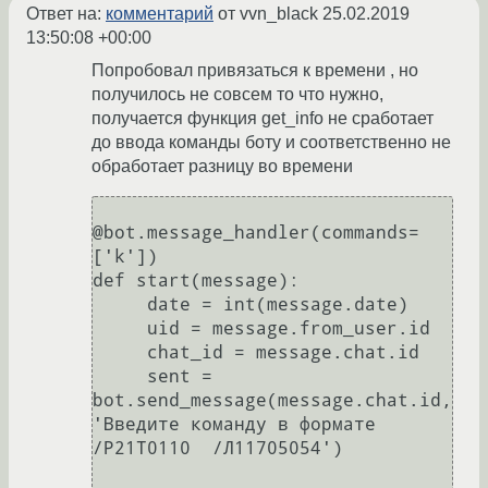
Ответ на:
комментарий
от vvn_black
25.02.2019
13:50:08 +00:00
Попробовал привязаться к времени , но
получилось не совсем то что нужно,
получается функция get_info не сработает
до ввода команды боту и соответственно не
обработает разницу во времени
@bot.message_handler(commands=
['k'])

def start(message):

     date = int(message.date)

     uid = message.from_user.id

     chat_id = message.chat.id

     sent = 
bot.send_message(message.chat.id, 
'Введите команду в формате  
/P21T0110  /Л11705054')
