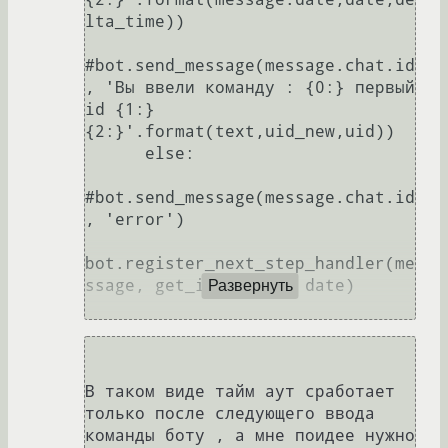
lta_time))

#bot.send_message(message.chat.id
, 'Вы ввели команду : {0:} первый 
id {1:} 
{2:}'.format(text,uid_new,uid))

      else:

#bot.send_message(message.chat.id
, 'error')

bot.register_next_step_handler(me
ssage, get_info, uid, date)

Развернуть
В таком виде тайм аут сработает 
только после следующего ввода 
команды боту , а мне поидее нужно 