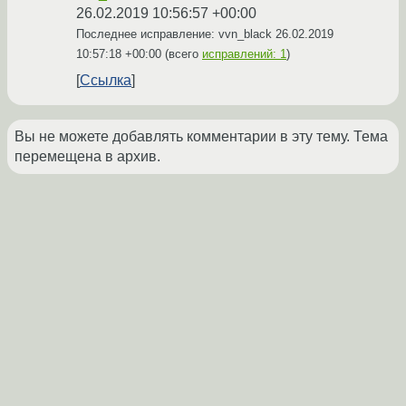
26.02.2019 10:56:57 +00:00
Последнее исправление: vvn_black
26.02.2019
10:57:18 +00:00
(всего
исправлений: 1
)
Ссылка
Вы не можете добавлять комментарии в эту тему. Тема
перемещена в архив.
←
Development
→
Похожие темы
Телеграм бот не отвечает с первого
Форум
сообщения
(2020)
Телеграмм бот не переходит на следующий
Форум
слой меню кнопок.
(2022)
Почему не работает вебхук для телеграм
Форум
бота?
(2018)