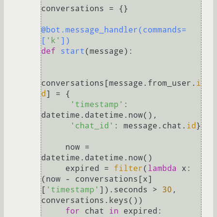
conversations = {}

@bot.message_handler(
commands=
[
'k'
]
)
def
start
(
message
):

conversations[message.from_user.
i
d
] = {

'timestamp'
: 
datetime.datetime.now(),

'chat_id'
: message.chat.
id
}

     now = 
datetime.datetime.now()

     expired = 
filter
(
lambda
 x: 
(now - conversations[x]
[
'timestamp'
]).seconds > 
30
, 
conversations.keys())

for
 chat 
in
 expired:
