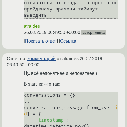
отвязаться от ввода , а просто по 
пройденому времени таймаут 
выводить
atraides
26.02.2019 06:49:50 +00:00
автор топика
Показать ответ
Ссылка
Ответ на:
комментарий
от atraides
26.02.2019
06:49:50 +00:00
Ну, всё непонятнее и непонятнее )
В start, как-то так:
conversations = {}

...

conversations[message.from_user.
i
d
] = {

'timestamp'
: 
datetime.datetime.now(),
