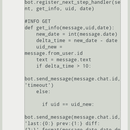
bot.register_next_step_handler(se
nt, get_info, uid, date)

#INFO GET

def get_info(message,uid,date):

    new_date = int(message.date)

    delta_time = new_date - date

    uid_new = 
message.from_user.id

    text = message.text

    if delta_time > 10:

bot.send_message(message.chat.id, 
'timeout')

    else:

      if uid == uid_new:

bot.send_message(message.chat.id, 
'last:{0:} prev:{1:} diff:
{2:}'.format(message.date,date,de