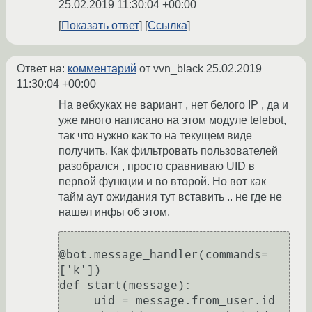
25.02.2019 11:30:04 +00:00
Показать ответ
Ссылка
Ответ на:
комментарий
от vvn_black
25.02.2019
11:30:04 +00:00
На вебхуках не вариант , нет белого IP , да и
уже много написано на этом модуле telebot,
так что нужно как то на текущем виде
получить. Как фильтровать пользователей
разобрался , просто сравниваю UID в
первой функции и во второй. Но вот как
тайм аут ожидания тут вставить .. не где не
нашел инфы об этом.
@bot.message_handler(commands=
['k'])

def start(message):

     uid = message.from_user.id
