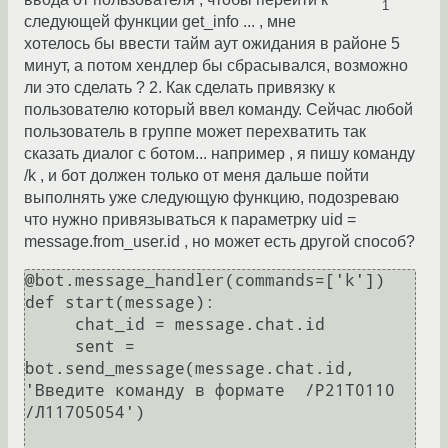
1
следующей функции get_info ... , мне
хотелось бы ввести тайм аут ожидания в районе 5
минут, а потом хендлер бы сбрасывался, возможно
ли это сделать ? 2. Как сделать привязку к
пользователю который ввел команду. Сейчас любой
пользователь в группе может перехватить так
сказать диалог с ботом... например , я пишу команду
/k , и бот должен только от меня дальше пойти
выполнять уже следующую функцию, подозреваю
что нужно привязываться к параметрку uid =
message.from_user.id , но может есть другой способ?
@bot.message_handler(commands=['k'])

def start(message):

     chat_id = message.chat.id

     sent = 
bot.send_message(message.chat.id, 
'Введите команду в формате  /P21T0110  
/Л11705054')
