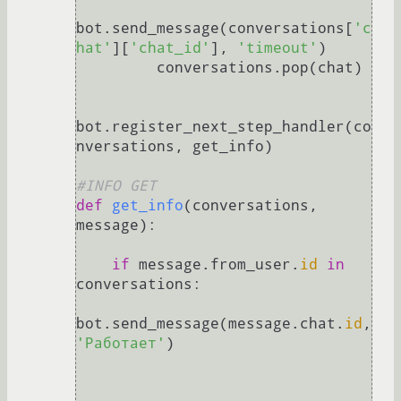
bot.send_message(conversations[
'c
hat'
][
'chat_id'
], 
'timeout'
)

         conversations.pop(chat)

bot.register_next_step_handler(co
nversations, get_info)

#INFO GET
def
get_info
(
conversations, 
message
):

if
 message.from_user.
id
in
conversations:

bot.send_message(message.chat.
id
, 
'Работает'
)
