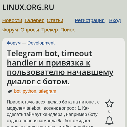
LINUX.ORG.RU
Новости
Галерея
Статьи
Регистрация
-
Вход
Форум
Опросы
Трекер
Поиск
Форум
—
Development
Telegram bot, timeout
handler и привязка к
пользователю начавшему
диалог с ботом.
bot
,
python
,
telegram
Приветствую всех, делаю бота на питоне , с
модулем telebot , возник вопрос : 1. Как
0
сделать таймаут хендлера , например боту
отдана первая команда /k , бот ожидает
ввода от пользователя , чтобы перейти к