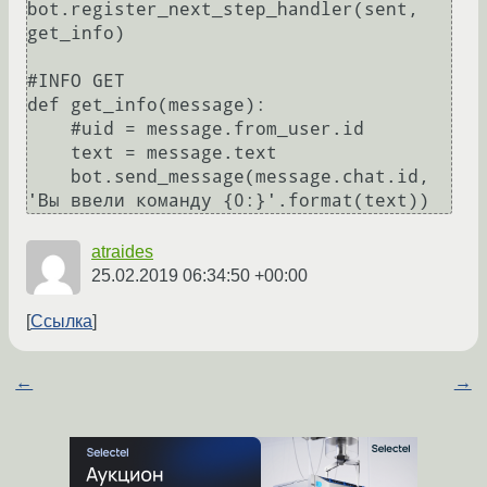
bot.register_next_step_handler(sent, 
get_info)

#INFO GET

def get_info(message):

    #uid = message.from_user.id

    text = message.text

    bot.send_message(message.chat.id, 
atraides
25.02.2019 06:34:50 +00:00
Ссылка
←
→