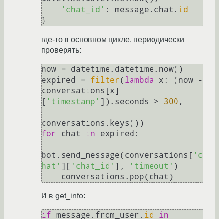
'chat_id'
: message.chat.
id
где-то в основном цикле, периодически
проверять:
now = datetime.datetime.now()

expired = 
filter
(
lambda
 x: (now - 
conversations[x]
[
'timestamp'
]).seconds > 
300
,

for
 chat 
in
 expired:

bot.send_message(conversations[
'c
hat'
][
'chat_id'
], 
'timeout'
)

И в get_info:
if
 message.from_user.
id
in