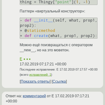
thing = Thingy[
"point"
](
1
, -
1
Паттерн «виртуальный конструктор»:
- 
def
__init__
(
self, what, prop1, 
prop2
):

+ @
staticmethod
+ 
def
create
(
what, prop1, prop2
Можно ещё поизвращаться с оператором
__new__, но на это моветон.
E
★★★
17.02.2019 07:17:21 +00:00
Последнее исправление: E
17.02.2019 07:17:57 +00:00
(всего
исправлений: 1
)
Показать ответы
Ссылка
Ответ на:
комментарий
от E
17.02.2019 07:17:21
+00:00