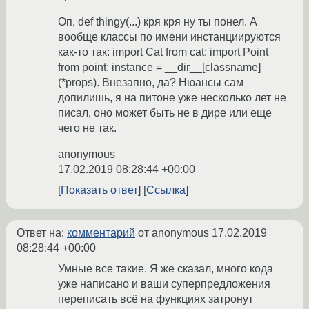
Оп, def thingy(...) кря кря ну ты понел. А
вообще классы по имени инстанциируются
как-то так: import Cat from cat; import Point
from point; instance = __dir__[classname]
(*props). Внезапно, да? Нюансы сам
допилишь, я на питоне уже несколько лет не
писал, оно может быть не в дире или еще
чего не так.
anonymous
17.02.2019 08:28:44 +00:00
Показать ответ
Ссылка
Ответ на:
комментарий
от anonymous
17.02.2019
08:28:44 +00:00
Умные все такие. Я же сказал, много кода
уже написано и ваши суперпредложения
переписать всё на функциях затронут