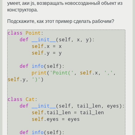
умеет, аки js, возвращать новосозданный объект из
конструктора.
Подскажите, как этот пример сделать рабочим?
class
Point
:

def
__init__
(
self, x, y
):

self
.x = x

self
.y = y

def
info
(
self
):

print
(
'Point('
, 
self
.x, 
','
, 
self
.y, 
')'
)

class
Cat
:

def
__init__
(
self, tail_len, eyes
):

self
.tail_len = tail_len

self
.eyes = eyes

def
info
(
self
):
