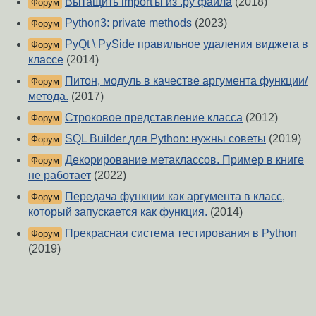
Вытащить import'ы из .py файла
(2018)
Форум
Python3: private methods
(2023)
Форум
PyQt \ PySide правильное удаления виджета в
Форум
классе
(2014)
Питон, модуль в качестве аргумента функции/
Форум
метода.
(2017)
Строковое представление класса
(2012)
Форум
SQL Builder для Python: нужны советы
(2019)
Форум
Декорирование метаклассов. Пример в книге
Форум
не работает
(2022)
Передача функции как аргумента в класс,
Форум
который запускается как функция.
(2014)
Прекрасная система тестирования в Python
Форум
(2019)