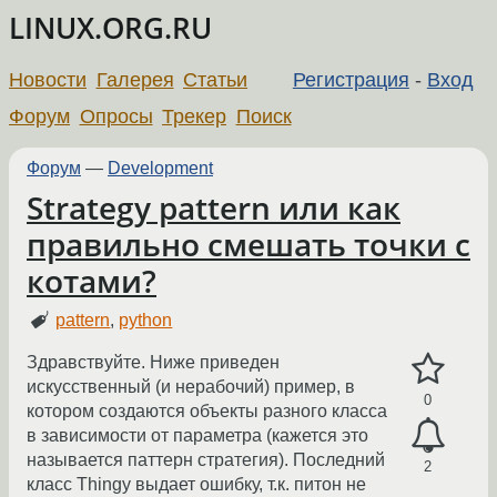
LINUX.ORG.RU
Новости
Галерея
Статьи
Регистрация
-
Вход
Форум
Опросы
Трекер
Поиск
Форум
—
Development
Strategy pattern или как
правильно смешать точки с
котами?
pattern
,
python
Здравствуйте. Ниже приведен
искусственный (и нерабочий) пример, в
0
котором создаются объекты разного класса
в зависимости от параметра (кажется это
называется паттерн стратегия). Последний
2
класс Thingy выдает ошибку, т.к. питон не