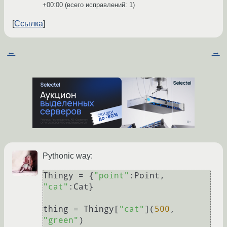
+00:00
(всего исправлений: 1)
Ссылка
←
→
Pythonic way:
Thingy = {
"point"
:Point, 
"cat"
:Cat}

thing = Thingy[
"cat"
](
500
, 
"green"
)
