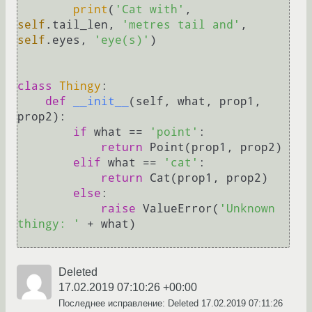
print
(
'Cat with'
, 
self
.tail_len, 
'metres tail and'
, 
self
.eyes, 
'eye(s)'
)

class
Thingy
:

def
__init__
(
self, what, prop1, 
prop2
):

if
 what == 
'point'
:

return
 Point(prop1, prop2)

elif
 what == 
'cat'
:

return
 Cat(prop1, prop2)

else
:

raise
 ValueError(
'Unknown 
thingy: '
 + what)

Deleted
17.02.2019 07:10:26 +00:00
Последнее исправление: Deleted
17.02.2019 07:11:26