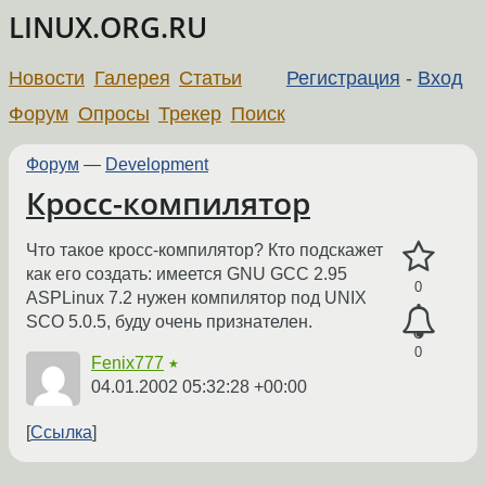
LINUX.ORG.RU
Новости
Галерея
Статьи
Регистрация
-
Вход
Форум
Опросы
Трекер
Поиск
Форум
—
Development
Кросс-компилятор
Что такое кросс-компилятор? Кто подскажет
как его создать: имеется GNU GCC 2.95
0
ASPLinux 7.2 нужен компилятор под UNIX
SCO 5.0.5, буду очень признателен.
0
Fenix777
★
04.01.2002 05:32:28 +00:00
Ссылка