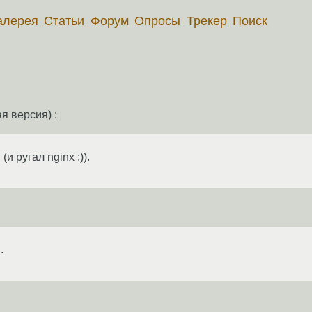
алерея
Статьи
Форум
Опросы
Трекер
Поиск
я версия) :
и ругал nginx :)).
.