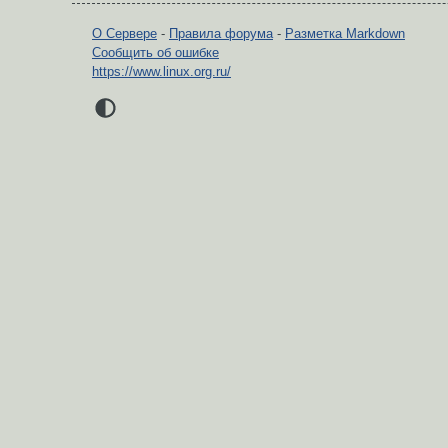
О Сервере
-
Правила форума
-
Разметка Markdown
Сообщить об ошибке
https://www.linux.org.ru/