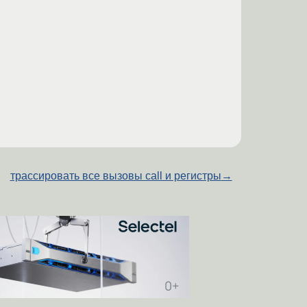
трассировать все вызовы call и регистры
→