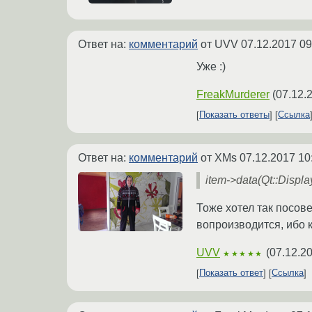
Ответ на:
комментарий
от UVV
07.12.2017 09
Уже :)
FreakMurderer
(
07.12.
Показать ответы
Ссылка
Ответ на:
комментарий
от XMs
07.12.2017 10
item->data(Qt::Displ
Тоже хотел так посове
вопроизводится, ибо к
UVV
(
07.12.20
★★★★★
Показать ответ
Ссылка