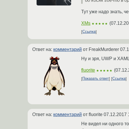
бо косяк где-то в д
Тут уже надо знать, ч
XMs
(
07.12.20
★★★★★
Ссылка
Ответ на:
комментарий
от FreakMurderer
07.1
Ну и зря, UWP и XAML
fluorite
(
07.12.
★★★★★
Показать ответ
Ссылка
Ответ на:
комментарий
от fluorite
07.12.2017 
Не видел ни одного т