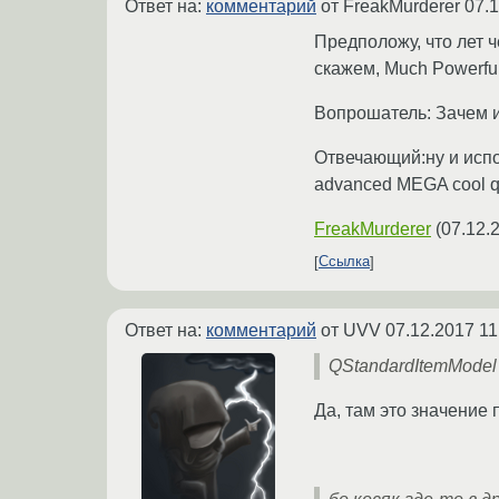
Ответ на:
комментарий
от FreakMurderer
07.1
Предположу, что лет ч
скажем, Much Powerfu
Вопрошатель: Зачем и
Отвечающий:ну и испо
advanced MEGA cool q
FreakMurderer
(
07.12.
Ссылка
Ответ на:
комментарий
от UVV
07.12.2017 11
QStandardItemModel
Да, там это значение 