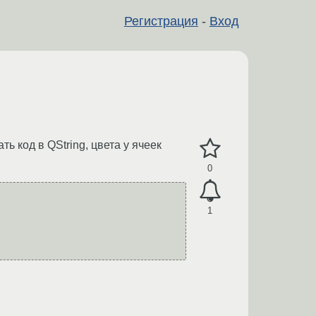
Регистрация
-
Вход
ь код в QString, цвета у ячеек
0
1