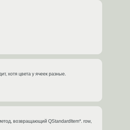
ит, хотя цвета у ячеек разные.
метод, возвращающий QStandardItem*. row,