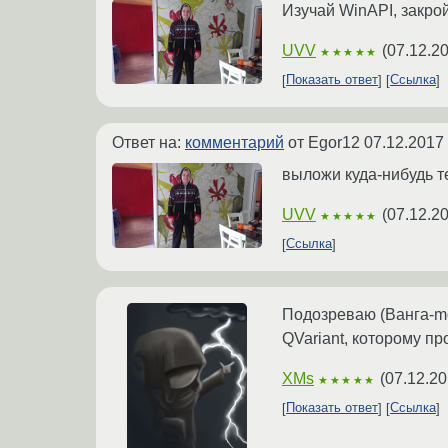
Изучай WinAPI, закро
UVV
(
07.12.2
★★★★★
Показать ответ
Ссылка
Ответ на:
комментарий
от Egor12
07.12.2017
выложи куда-нибудь т
UVV
(
07.12.2
★★★★★
Ссылка
Подозреваю (Ванга-mod
QVariant, которому пр
XMs
(
07.12.20
★★★★★
Показать ответ
Ссылка