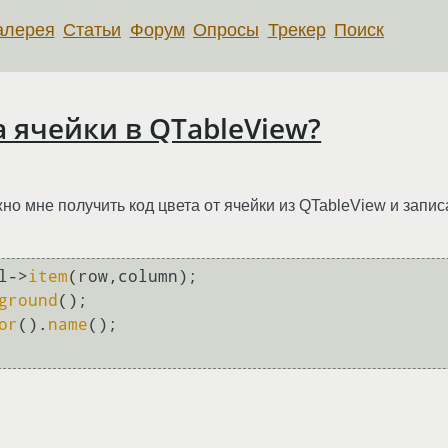
алерея
Статьи
Форум
Опросы
Трекер
Поиск
а ячейки в QTableView?
о мне получить код цвета от ячейки из QTableView и записат
l->
item
(row,column);

ground
();

or
().
name
();
