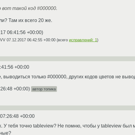
 вот такой код #000000.
ли? Там их всего 20 же.
017 06:41:56 +00:00
)
 UVV
07.12.2017 06:42:55 +00:00
(всего
исправлений: 1
)
:41:56 +00:00
, выводиться только #000000, других кодов цветов не вывод
:26:48 +00:00
)
автор топика
 07:26:48 +00:00
 У тебя точно tableview? Не помню, чтобы у tableview был 
ьные?