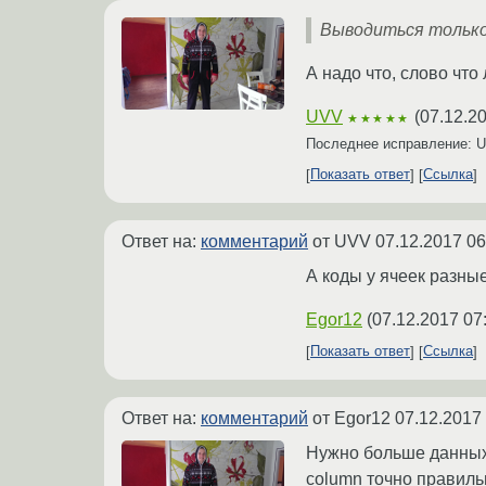
Выводиться только
А надо что, слово что 
UVV
(
07.12.2
★★★★★
Последнее исправление:
Показать ответ
Ссылка
Ответ на:
комментарий
от UVV
07.12.2017 06
А коды у ячеек разные
Egor12
(
07.12.2017 07
Показать ответ
Ссылка
Ответ на:
комментарий
от Egor12
07.12.2017
Нужно больше данных.
column точно правил