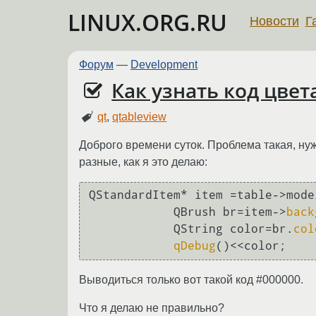
LINUX.ORG.RU
Новости
Г
Форум
—
Development
Как узнать код цвет
qt
,
qtableview
Доброго времени суток. Проблема такая, нужн
разные, как я это делаю:
QStandardItem* item =table->mode
            QBrush br=item->
back
            QString color=br.
col
qDebug
()<<color;
Выводиться только вот такой код #000000.
Что я делаю не правильно?