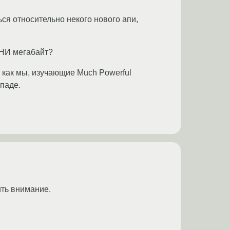
ься относительно некого нового апи,
ТНИ мегабайт?
й как мы, изучающие Much Powerful
паде.
ить внимание.