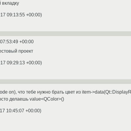
й вкладку
017 09:13:55 +00:00
)
 07:53:49 +00:00
естовый проект
017 09:29:13 +00:00
)
e on), что тебе нужно брать цвет из item->data(Qt::DisplayR
осто делаешь value<QColor>()
17 10:45:07 +00:00
)