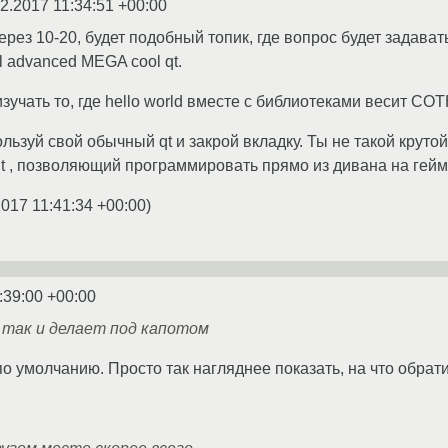
2.2017 11:34:51 +00:00
ерез 10-20, будет подобный топик, где вопрос будет задават
l advanced MEGA cool qt.
зучать то, где hello world вместе с библиотеками весит СО
льзуй свой обычный qt и закрой вкладку. Ты не такой круто
t , позволяющий программировать прямо из дивана на гейм
2017 11:41:34 +00:00
)
:39:00 +00:00
 так и делает под капотом
по умолчанию. Просто так нагляднее показать, на что обрат