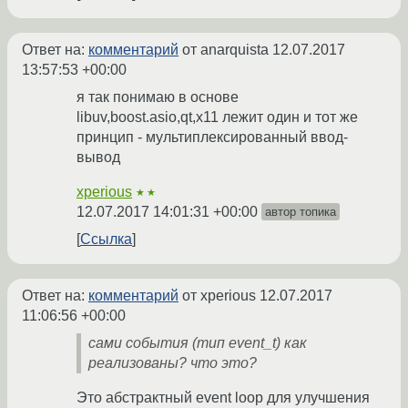
Ответ на:
комментарий
от anarquista
12.07.2017
13:57:53 +00:00
я так понимаю в основе
libuv,boost.asio,qt,x11 лежит один и тот же
принцип - мультиплексированный ввод-
вывод
xperious
★★
12.07.2017 14:01:31 +00:00
автор топика
Ссылка
Ответ на:
комментарий
от xperious
12.07.2017
11:06:56 +00:00
сами события (тип event_t) как
реализованы? что это?
Это абстрактный event loop для улучшения