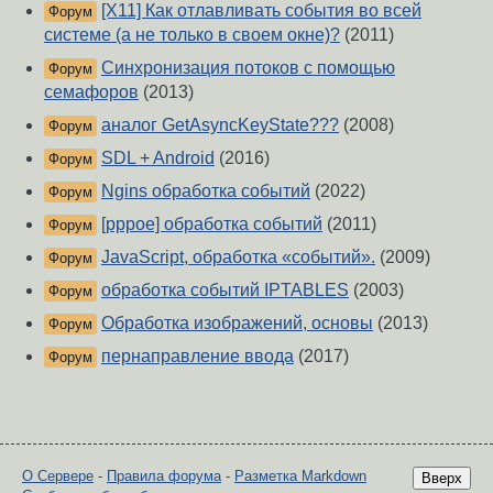
[X11] Как отлавливать события во всей
Форум
системе (а не только в своем окне)?
(2011)
Синхронизация потоков с помощью
Форум
семафоров
(2013)
аналог GetAsyncKeyState???
(2008)
Форум
SDL + Android
(2016)
Форум
Ngins обработка событий
(2022)
Форум
[pppoe] обработка событий
(2011)
Форум
JavaScript, обработка «событий».
(2009)
Форум
обработка событий IPTABLES
(2003)
Форум
Обработка изображений, основы
(2013)
Форум
пернаправление ввода
(2017)
Форум
О Сервере
-
Правила форума
-
Разметка Markdown
Вверх