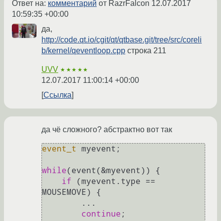
Ответ на:
комментарий
от RazrFalcon
12.07.2017
10:59:35 +00:00
да,
http://code.qt.io/cgit/qt/qtbase.git/tree/src/coreli
b/kernel/qeventloop.cpp
строка 211
UVV
★★★★★
12.07.2017 11:00:14 +00:00
Ссылка
да чё сложного? абстрактно вот так
event_t
 myevent;

while
(event(&myevent)) {

if
 (myevent.type == 
MOUSEMOVE) {

        ...

continue
;
