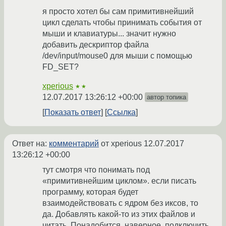
я просто хотел бы сам примитивнейший
цикл сделать чтобы принимать события от
мыши и клавиатуры... значит нужно
добавить дескриптор файла
/dev/input/mouse0 для мыши с помощью
FD_SET?
xperious
★★
12.07.2017 13:26:12 +00:00
автор топика
Показать ответ
Ссылка
Ответ на:
комментарий
от xperious
12.07.2017
13:26:12 +00:00
тут смотря что понимать под
«примитивнейшим циклом». если писать
программу, которая будет
взаимодействовать с ядром без иксов, то
да. Добавлять какой-то из этих файлов и
читать. Понадобится, наверное, подключить