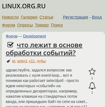
LINUX.ORG.RU
Новости
Галерея
Статьи
Регистрация
-
Вход
Форум
Опросы
Трекер
Поиск
Форум
—
Development
что лежит в основе
обработки событий?
qt
,
select
,
x11
,
нубы
здравствуйте, задался вопросом: как
реализовать с нуля event-loop... вот я
1
понимаю как работает select/poll - просто
ждем некоторых «событий» на
определенных дескрипторах, например,
1
нажатие клавиши на стандартных поток
ввода, или пришедших байт по сети на сокет...
однако не понятно как, например, в qt или x11