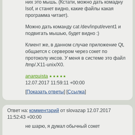
них это мышь. (Кстати, можно дать комадну
lsof, и станет видно, какие файлы какая
программа читает).
Можно дать команду cat /dev/input/event1 и
подвигать мышью, будет видно :)
Клиент же, в данном случае приложение Qt,
общается с сервером через сокет по
протоколу иксов. У меня в системе это файл
/tmp/.X11-unix/X0.
anarquista
★★★★★
12.07.2017 11:59:11 +00:00
Показать ответы
Ссылка
Ответ на:
комментарий
от slovazap
12.07.2017
11:52:43 +00:00
не шарю, я думал обычный сокет