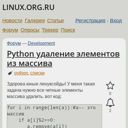
LINUX.ORG.RU
Новости
Галерея
Статьи
Регистрация
-
Вход
Форум
Опросы
Трекер
Поиск
Форум
—
Development
Python удаление элементов
из массива
python
,
списки
Здорова юные линуксойды! У меня такая
задача нужно все четные элементы
0
массива удалить. вот код:
for i in range(len(a)):#a-- это 
2
массив 

    if a[i]%2==0:

       a.remove(a[i])
