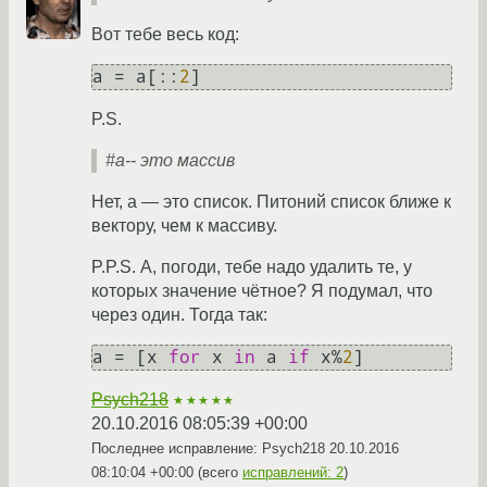
Вот тебе весь код:
a = a[::
2
]
P.S.
#a-- это массив
Нет, a — это список. Питоний список ближе к
вектору, чем к массиву.
P.P.S. А, погоди, тебе надо удалить те, у
которых значение чётное? Я подумал, что
через один. Тогда так:
a = [x 
for
 x 
in
 a 
if
 x%
2
]
Psych218
★★★★★
20.10.2016 08:05:39 +00:00
Последнее исправление: Psych218
20.10.2016
08:10:04 +00:00
(всего
исправлений: 2
)