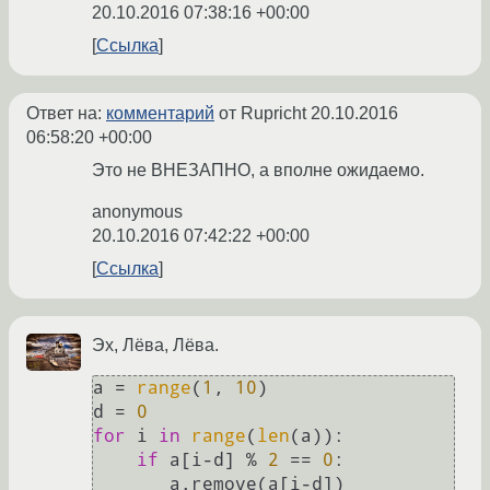
20.10.2016 07:38:16 +00:00
Ссылка
Ответ на:
комментарий
от Rupricht
20.10.2016
06:58:20 +00:00
Это не ВНЕЗАПНО, а вполне ожидаемо.
anonymous
20.10.2016 07:42:22 +00:00
Ссылка
Эх, Лёва, Лёва.
a = 
range
(
1
, 
10
)

d = 
0
for
 i 
in
range
(
len
(a)):

if
 a[i-d] % 
2
 == 
0
:

       a.remove(a[i-d])
