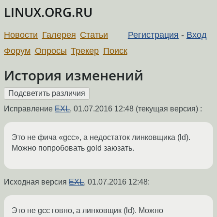
LINUX.ORG.RU
Новости
Галерея
Статьи
Регистрация
-
Вход
Форум
Опросы
Трекер
Поиск
История изменений
Исправление
EXL
,
01.07.2016 12:48
(текущая версия) :
Это не фича «gcc», а недостаток линковщика (ld).
Можно попробовать gold заюзать.
Исходная версия
EXL
,
01.07.2016 12:48
:
Это не gcc говно, а линковщик (ld). Можно