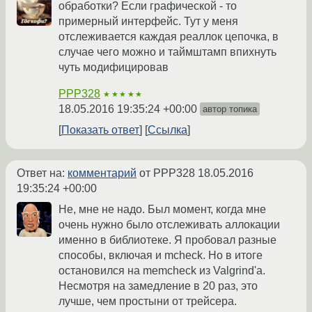
обработки? Если графической - то
примерный интерфейс. Тут у меня
отслеживается каждая реаллок цепочка, в
случае чего можно и таймштамп впихнуть
чуть модифицировав
PPP328
★★★★★
18.05.2016 19:35:24 +00:00
автор топика
Показать ответ
Ссылка
Ответ на:
комментарий
от PPP328
18.05.2016
19:35:24 +00:00
Не, мне не надо. Был момент, когда мне
очень нужно было отслеживать аллокации
именно в библиотеке. Я пробовал разные
способы, включая и mcheck. Но в итоге
остановился на memcheck из Valgrind'а.
Несмотря на замедление в 20 раз, это
лучше, чем простыни от трейсера.