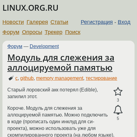
LINUX.ORG.RU
Новости
Галерея
Статьи
Регистрация
-
Вход
Форум
Опросы
Трекер
Поиск
Форум
—
Development
Модуль для слежения за
аллоцируемой памятью
c
,
github
,
memory management
,
тестирование
Старый лоровский акк потерял (Edible),
запилил этот.
3
Короче. Модуль для слежения за
аллоцируемой памятью. Можно подключить
5
в коде (прописать один инклуд для си-
проекта), можно использовать уже для
скомпилированного проекта (на любом языке).