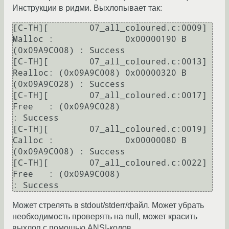
Инструкции в ридми. Выхлопывает так:
[C-TH][        07_all_coloured.c:0009] 
Malloc :              0x00000190 B 
(0x09A9C008) : Success

[C-TH][        07_all_coloured.c:0013] 
Realloc: (0x09A9C008) 0x00000320 B 
(0x09A9C028) : Success

[C-TH][        07_all_coloured.c:0017] 
Free   : (0x09A9C028)                           
: Success

[C-TH][        07_all_coloured.c:0019] 
Calloc :              0x00000080 B 
(0x09A9C008) : Success

[C-TH][        07_all_coloured.c:0022] 
Free   : (0x09A9C008)                           
Может стрелять в stdout/stderr/файл. Может убрать
необходимость проверять на null, может красить
выхлоп с помощью ANSI-кодов.