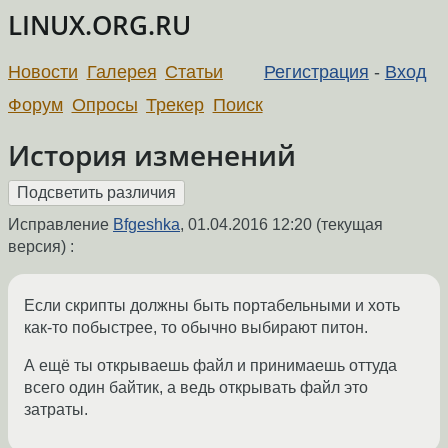
LINUX.ORG.RU
Новости
Галерея
Статьи
Регистрация
-
Вход
Форум
Опросы
Трекер
Поиск
История изменений
Исправление
Bfgeshka
,
01.04.2016 12:20
(текущая
версия) :
Если скрипты должны быть портабельными и хоть
как-то побыстрее, то обычно выбирают питон.
А ещё ты открываешь файл и принимаешь оттуда
всего один байтик, а ведь открывать файл это
затраты.