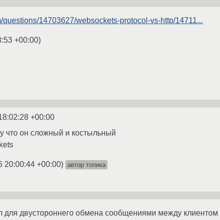
om/questions/14703627/websockets-protocol-vs-http/14711...
8:53 +00:00
)
18:02:28 +00:00
у что он сложный и костыльный
kets
6 20:00:44 +00:00
)
автор топика
л для двустороннего обмена сообщениями между клиентом (