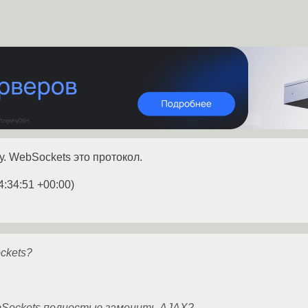
чу. WebSockets это протокол.
4:34:51 +00:00
)
ckets?
Sockets полностью заменить AJAX?