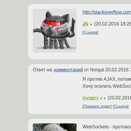
http://stackoverflow.c
JN
(
20.02.2016 18:2
★
Ссылка
Ответ на:
комментарий
от Norgat
20.02.2016 
Я против AJAX, потом
Хочу осилить WebSoc
mystery
(
20.02.201
★★
Показать ответ
Ссылка
WebSockets - протоко