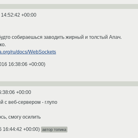
 14:52:42 +00:00
 будто собираешься заводить жирный и толстый Апач.
ко.
lla.org/ru/docs/WebSockets
016 16:38:06 +00:00
)
6:38:06 +00:00
й с веб-сервером - глупо
сь, смогу осилить
6 16:44:42 +00:00
)
автор топика