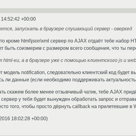
 14:52:42 +00:00
ется, запускать в браузере слушающий сервер - оверхед
что кроме html\json\xml сервер по AJAX отдаёт тебе набор H
ет быть соизмерим с размером всего сообщения, что ты пе
 html-ки, а в браузере уже с помощью клиентского js и w
 модель notification, следовательно клиентский код будет 
ись ли данные (если необходимо поддерживать актуальность
ать скажем более менее отзывчивый чатик, тебе AJAX придёт
 сервер у тебя будет вынужден обработать запрос и отправи
место того, чтобы просто дёрнуть callback на прилетевшие в
2016 18:02:28 +00:00
)