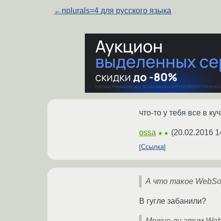
←
nplurals=4 для русского языка
что-то у тебя все в ку
ossa
(
20.02.2016 1
★★
Ссылка
А что такое WebSo
В гугле забанили?
Можно ли этим Web