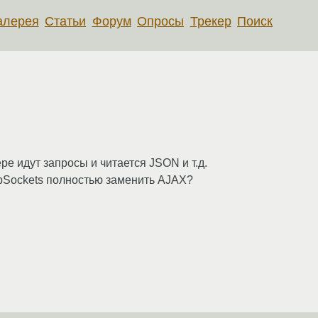
алерея
Статьи
Форум
Опросы
Трекер
Поиск
ере идут запросы и читается JSON и т.д.
bSockets полностью заменить AJAX?