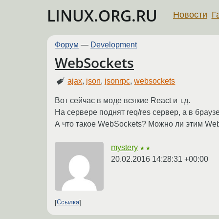
LINUX.ORG.RU
Новости
Г
Форум
—
Development
WebSockets
ajax
,
json
,
jsonrpc
,
websockets
Вот сейчас в моде всякие React и т.д.
На сервере поднят req/res сервер, а в брауз
А что такое WebSockets? Можно ли этим We
mystery
★★
20.02.2016 14:28:31 +00:00
Ссылка