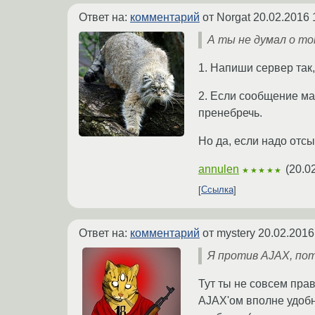
Ответ на:
комментарий
от Norgat
20.02.2016 
А ты не думал о то
1. Напиши сервер так,
2. Если сообщение ма
пренебречь.
Но да, если надо отсы
annulen
(
20.0
★★★★★
Ссылка
Ответ на:
комментарий
от mystery
20.02.2016
Я против AJAX, по
Тут ты не совсем прав
AJAX'ом вполне удобн