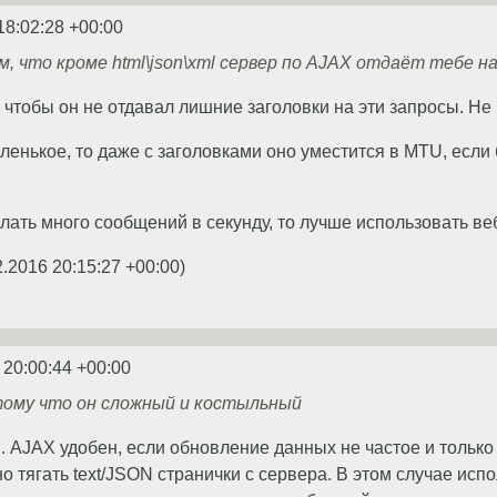
18:02:28 +00:00
м, что кроме html\json\xml сервер по AJAX отдаёт тебе н
 чтобы он не отдавал лишние заголовки на эти запросы. Не 
ленькое, то даже с заголовками оно уместится в MTU, есл
лать много сообщений в секунду, то лучше использовать веб
2.2016 20:15:27 +00:00
)
 20:00:44 +00:00
тому что он сложный и костыльный
. AJAX удобен, если обновление данных не частое и только 
о тягать text/JSON странички с сервера. В этом случае ис