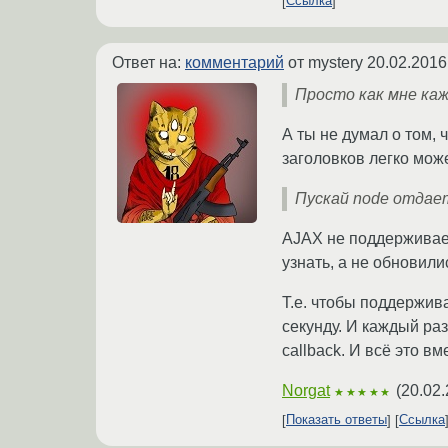
Ссылка
Ответ на:
комментарий
от mystery
20.02.2016
Просто как мне каж
А ты не думал о том, 
заголовков легко мож
Пускай node отдает
AJAX не поддерживает
узнать, а не обновил
Т.е. чтобы поддержив
секунду. И каждый раз
callback. И всё это в
Norgat
(
20.02.
★★★★★
Показать ответы
Ссылка