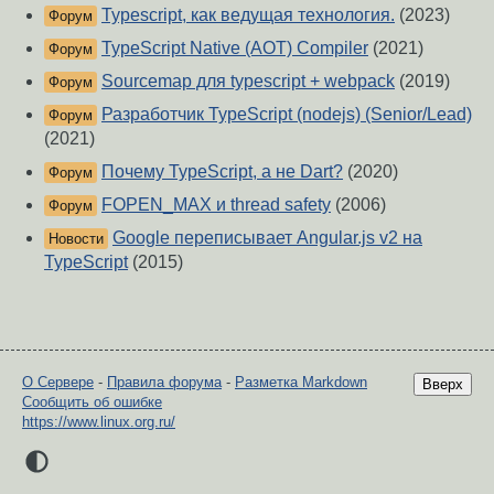
Typescript, как ведущая технология.
(2023)
Форум
TypeScript Native (AOT) Compiler
(2021)
Форум
Sourcemap для typescript + webpack
(2019)
Форум
Разработчик TypeScript (nodejs) (Senior/Lead)
Форум
(2021)
Почему TypeScript, а не Dart?
(2020)
Форум
FOPEN_MAX и thread safety
(2006)
Форум
Google переписывает Angular.js v2 на
Новости
TypeScript
(2015)
О Сервере
-
Правила форума
-
Разметка Markdown
Вверх
Сообщить об ошибке
https://www.linux.org.ru/