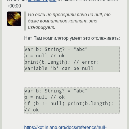
+00:00
Но если не проверили явно на null, то
даже компилятор котлина это
игнорирует.
Нет. Там компилятор умеет это отслеживать:
var b: String? = "abc"

b = null // ok

print(b.length); // error: 
var b: String? = "abc"

b = null // ok

if (b != null) print(b.length); 
https://kotlinlang.org/docs/reference/null-