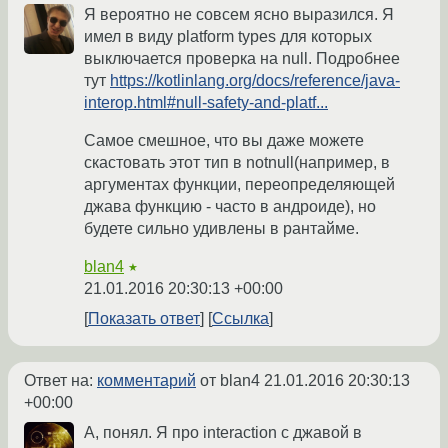
Я вероятно не совсем ясно выразился. Я
имел в виду platform types для которых
выключается проверка на null. Подробнее
тут
https://kotlinlang.org/docs/reference/java-
interop.html#null-safety-and-platf...
Самое смешное, что вы даже можете
скастовать этот тип в notnull(например, в
аргументах функции, переопределяющей
джава функцию - часто в андроиде), но
будете сильно удивлены в рантайме.
blan4
★
21.01.2016 20:30:13 +00:00
Показать ответ
Ссылка
Ответ на:
комментарий
от blan4
21.01.2016 20:30:13
+00:00
А, понял. Я про interaction с джавой в