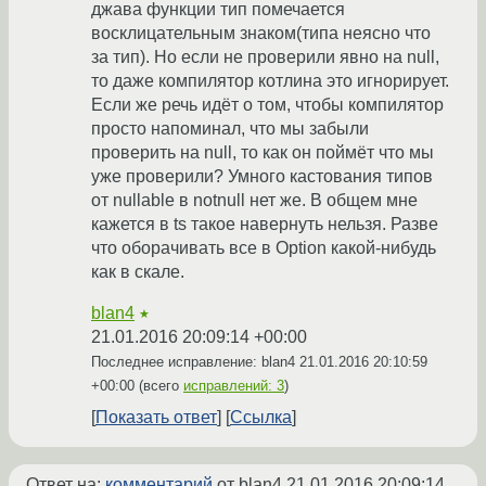
джава функции тип помечается
восклицательным знаком(типа неясно что
за тип). Но если не проверили явно на null,
то даже компилятор котлина это игнорирует.
Если же речь идёт о том, чтобы компилятор
просто напоминал, что мы забыли
проверить на null, то как он поймёт что мы
уже проверили? Умного кастования типов
от nullable в notnull нет же. В общем мне
кажется в ts такое навернуть нельзя. Разве
что оборачивать все в Option какой-нибудь
как в скале.
blan4
★
21.01.2016 20:09:14 +00:00
Последнее исправление: blan4
21.01.2016 20:10:59
+00:00
(всего
исправлений: 3
)
Показать ответ
Ссылка
Ответ на:
комментарий
от blan4
21.01.2016 20:09:14