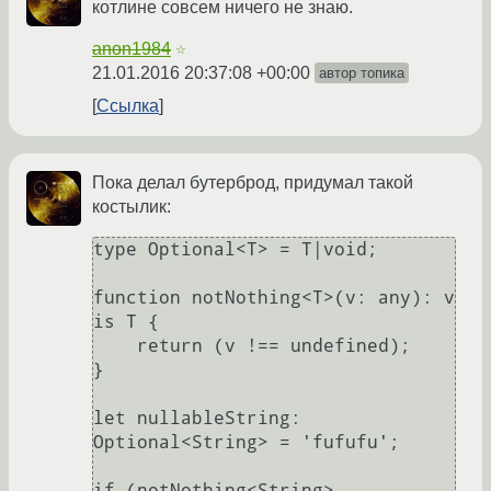
котлине совсем ничего не знаю.
anon1984
☆
21.01.2016 20:37:08 +00:00
автор топика
Ссылка
Пока делал бутерброд, придумал такой
костылик:
type Optional<T> = T|void;

function notNothing<T>(v: any): v 
is T {

    return (v !== undefined);

}

let nullableString: 
Optional<String> = 'fufufu';

if (notNothing<String>