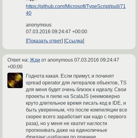
https://github.com/Microsoft/TypeScript/pull/71
40
anonymous
07.03.2016 09:24:47 +00:00
Показать ответ
Ссылка
Ответ на:
Жди
от anonymous
07.03.2016 09:24:47
+00:00
Годнота какая. Если примут, и починят
spread operator для литералов объектов, TS
для меня будет очень близок к идеалу. Свои
проекты я пилю на ScalaJS (неимоверно
круто длительное время писать код в IDE, и
быть уверенным, что после компиляции все
скорее всего заработает как надо с первого
раза), но у меня не хватит наглости
пропихивать даже на единоличные
фриланс-шабашки по причине