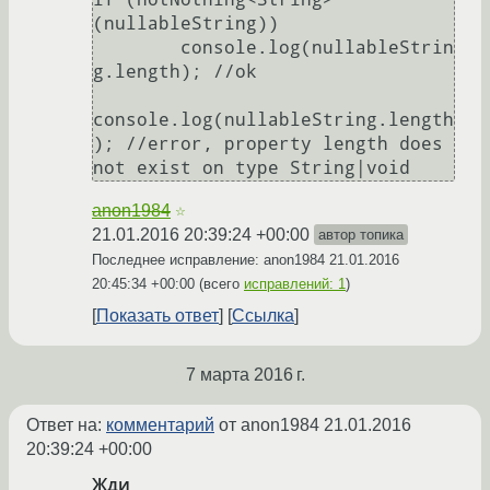
(nullableString)) 

	console.log(nullableStrin
g.length); //ok

console.log(nullableString.length
); //error, property length does 
anon1984
☆
21.01.2016 20:39:24 +00:00
автор топика
Последнее исправление: anon1984
21.01.2016
20:45:34 +00:00
(всего
исправлений: 1
)
Показать ответ
Ссылка
7 марта 2016 г.
Ответ на:
комментарий
от anon1984
21.01.2016
20:39:24 +00:00
Жди