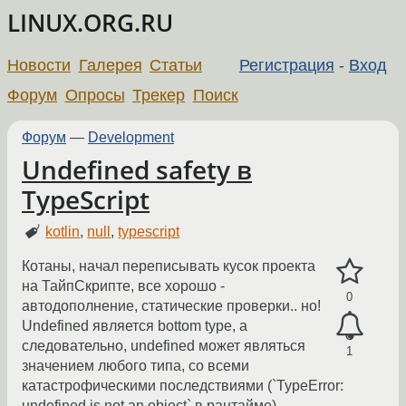
LINUX.ORG.RU
Новости
Галерея
Статьи
Регистрация
-
Вход
Форум
Опросы
Трекер
Поиск
Форум
—
Development
Undefined safety в
TypeScript
kotlin
,
null
,
typescript
Котаны, начал переписывать кусок проекта
на ТайпСкрипте, все хорошо -
0
автодополнение, статические проверки.. но!
Undefined является bottom type, а
следовательно, undefined может являться
1
значением любого типа, со всеми
катастрофическими последствиями (`TypeError:
undefined is not an object` в рантайме).