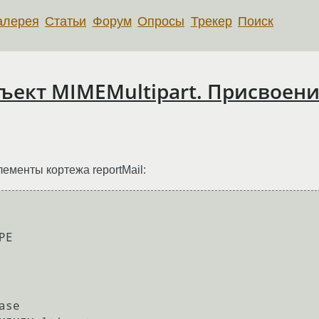
алерея
Статьи
Форум
Опросы
Трекер
Поиск
ъект MIMEMultipart. Присвоени
ементы кортежа reportMail:
E

se
