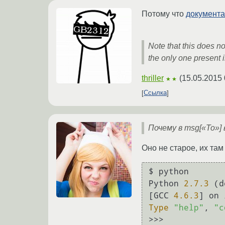
Потому что
документ
Note that this does n
the only one present i
thriller
(
15.05.2015 
★★
Ссылка
Почему в msg[«To»
Оно не старое, их там
$ python

Python 
2.7
.3
 (d
[GCC 
4.6
.3
Type
"help"
, 
"c