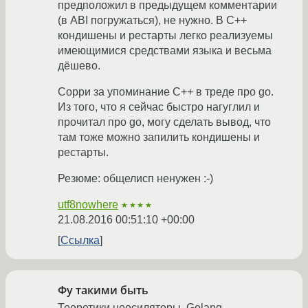
предположил в предыдущем комментарии
(в ABI погружаться), не нужно. В C++
кондишены и рестарты легко реализуемы
имеющимися средствами языка и весьма
дёшево.
Сорри за упоминание C++ в треде про go.
Из того, что я сейчас быстро нагуглил и
прочитал про go, могу сделать вывод, что
там тоже можно запилить кондишены и
рестарты.
Резюме: общелисп ненужен :-)
utf8nowhere
★★★★
21.08.2016 00:51:10 +00:00
Ссылка
Фу такими быть
Теоретики неосиляторы. Golang