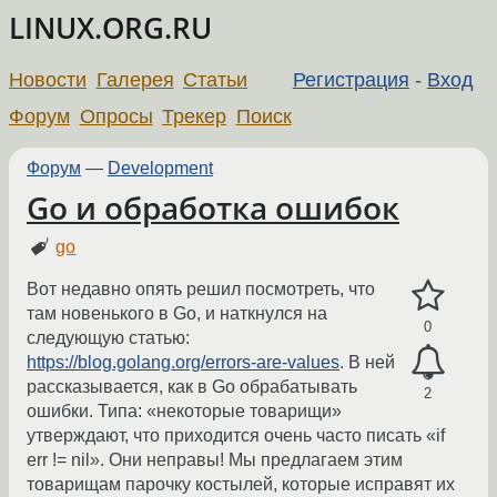
LINUX.ORG.RU
Новости
Галерея
Статьи
Регистрация
-
Вход
Форум
Опросы
Трекер
Поиск
Форум
—
Development
Go и обработка ошибок
go
Вот недавно опять решил посмотреть, что
там новенького в Go, и наткнулся на
0
следующую статью:
https://blog.golang.org/errors-are-values
. В ней
рассказывается, как в Go обрабатывать
2
ошибки. Типа: «некоторые товарищи»
утверждают, что приходится очень часто писать «if
err != nil». Они неправы! Мы предлагаем этим
товарищам парочку костылей, которые исправят их