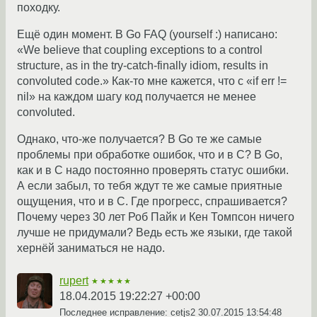
походку.
Ещё один момент. В Go FAQ (yourself :) написано:
«We believe that coupling exceptions to a control
structure, as in the try-catch-finally idiom, results in
convoluted code.» Как-то мне кажется, что с «if err !=
nil» на каждом шагу код получается не менее
convoluted.
Однако, что-же получается? В Go те же самые
проблемы при обработке ошибок, что и в C? В Go,
как и в C надо постоянно проверять статус ошибки.
А если забыл, то тебя ждут те же самые приятные
ощущения, что и в C. Где прогресс, спрашивается?
Почему через 30 лет Роб Пайк и Кен Томпсон ничего
лучше не придумали? Ведь есть же языки, где такой
хернёй заниматься не надо.
rupert
★★★★★
18.04.2015 19:22:27 +00:00
Последнее исправление: cetjs2
30.07.2015 13:54:48