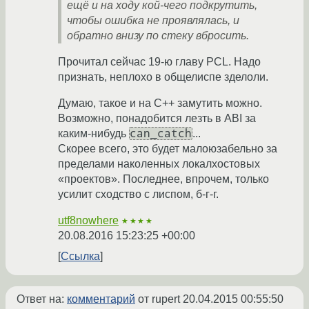
ещё и на ходу кой-чего подкрутить,
чтобы ошибка не проявлялась, и
обратно внизу по стеку вбросить.
Прочитал сейчас 19-ю главу PCL. Надо
признать, неплохо в общелиспе зделоли.
Думаю, такое и на C++ замутить можно.
Возможно, понадобится лезть в ABI за
can_catch
каким-нибудь
...
Скорее всего, это будет малоюзабельно за
пределами наколенных локалхостовых
«проектов». Последнее, впрочем, только
усилит сходство с лиспом, б-г-г.
utf8nowhere
★★★★
20.08.2016 15:23:25 +00:00
Ссылка
Ответ на:
комментарий
от rupert
20.04.2015 00:55:50