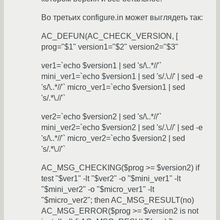
Во третьих configure.in может выглядеть так:
AC_DEFUN(AC_CHECK_VERSION, [
prog="$1" version1="$2" version2="$3"
ver1=`echo $version1 | sed 's/\..*//'`
mini_ver1=`echo $version1 | sed 's/.\.//' | sed -e
's/\..*//'` micro_ver1=`echo $version1 | sed
's/.*\.//'`
ver2=`echo $version2 | sed 's/\..*//'`
mini_ver2=`echo $version2 | sed 's/.\.//' | sed -e
's/\..*//'` micro_ver2=`echo $version2 | sed
's/.*\.//'`
AC_MSG_CHECKING($prog >= $version2) if
test "$ver1" -lt "$ver2" -o "$mini_ver1" -lt
"$mini_ver2" -o "$micro_ver1" -lt
"$micro_ver2"; then AC_MSG_RESULT(no)
AC_MSG_ERROR($prog >= $version2 is not