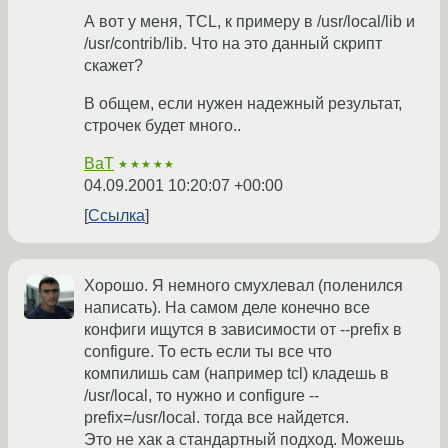
А вот у меня, TCL, к примеру в /usr/local/lib и
/usr/contrib/lib. Что на это данный скрипт
скажет?
В общем, если нужен надежный результат,
строчек будет много..
BaT
★★★★★
04.09.2001 10:20:07 +00:00
Ссылка
Хорошо. Я немного смухлевал (поленился
написать). На самом деле конечно все
конфиги ищутся в зависимости от --prefix в
configure. То есть если ты все что
компилишь сам (например tcl) кладешь в
/usr/local, то нужно и configure --
prefix=/usr/local. тогда все найдется.
Это не хак а стандартный подход. Можешь