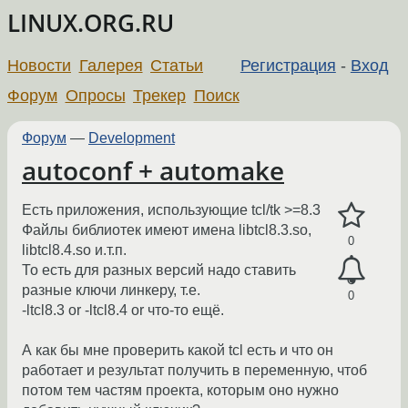
LINUX.ORG.RU
Новости
Галерея
Статьи
Регистрация
-
Вход
Форум
Опросы
Трекер
Поиск
Форум
—
Development
autoconf + automake
Есть приложения, использующие tcl/tk >=8.3
Файлы библиотек имеют имена libtcl8.3.so,
0
libtcl8.4.so и.т.п.
То есть для разных версий надо ставить
разные ключи линкеру, т.е.
0
-ltcl8.3 or -ltcl8.4 or что-то ещё.
А как бы мне проверить какой tcl есть и что он
работает и результат получить в переменную, чтоб
потом тем частям проекта, которым оно нужно