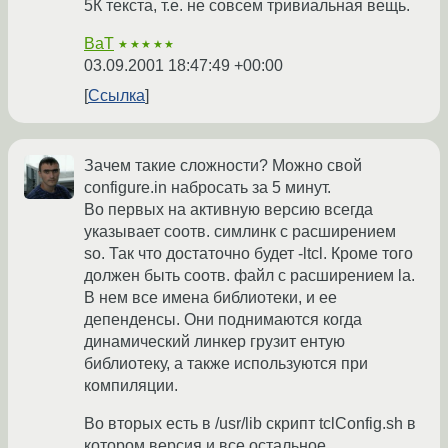
5К текста, т.е. не совсем тривиальная вещь.
BaT
★★★★★
03.09.2001 18:47:49 +00:00
Ссылка
Зачем такие сложности? Можно свой
configure.in набросать за 5 минут.
Во первых на активную версию всегда
указывает соотв. симлинк с расширением
so. Так что достаточно будет -ltcl. Кроме того
должен быть соотв. файл с расширением la.
В нем все имена библиотеки, и ее
депенденсы. Они поднимаются когда
динамический линкер грузит ентую
библиотеку, а также используются при
компиляции.
Во вторых есть в /usr/lib скрипт tclConfig.sh в
котором версия и все остальное.