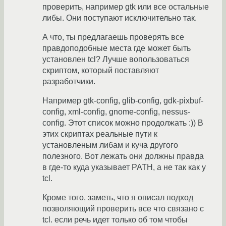
проверить, например gtk или все остальные
либы. Они поступают исключительно так.
А что, ты предлагаешь проверять все
правдоподобные места где может быть
установлен tcl? Лучше вопользоваться
скриптом, который поставляют
разработчики.
Например gtk-config, glib-config, gdk-pixbuf-
config, xml-config, gnome-config, nessus-
config. Этот список можно продолжать :)) В
этих скриптах реальные пути к
установленым либам и куча другого
полезного. Вот лежать они должны правда
в где-то куда указывает PATH, а не так как у
tcl.
Кроме того, заметь, что я описал подход
позволяющий проверить все что связано c
tcl. если речь идет только об том чтобы