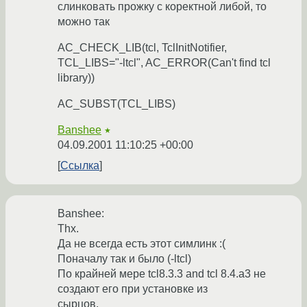
слинковать прожку с коректной либой, то
можно так
AC_CHECK_LIB(tcl, TclInitNotifier,
TCL_LIBS="-ltcl", AC_ERROR(Can't find tcl
library))
AC_SUBST(TCL_LIBS)
Banshee
★
04.09.2001 11:10:25 +00:00
Ссылка
Banshee:
Thx.
Да не всегда есть этот симлинк :(
Поначалу так и было (-ltcl)
По крайней мере tcl8.3.3 and tcl 8.4.a3 не
создают его при установке из
сырцов.