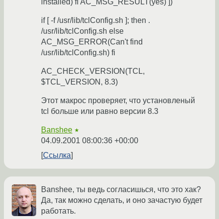
installed) fi AC_MSG_RESULT(yes) ])
if [ -f /usr/lib/tclConfig.sh ]; then .
/usr/lib/tclConfig.sh else
AC_MSG_ERROR(Can't find
/usr/lib/tclConfig.sh) fi
AC_CHECK_VERSION(TCL,
$TCL_VERSION, 8.3)
Этот макрос проверяет, что установленый
tcl больше или равно версии 8.3
Banshee
★
04.09.2001 08:00:36 +00:00
Ссылка
Banshee, ты ведь согласишься, что это хак?
Да, так можно сделать, и оно зачастую будет
работать.