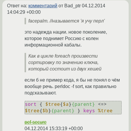
Ответ на:
комментарий
от Bad_ptr
04.12.2014
14:04:29 +00:00
facepalm. //называется 'я учу перл'
это надежда нации. новое поколение,
которое поднимет Россию с колен
информационной кабалы.
Как в цикле foreach произвести
сортировку по значению ключа,
который состоит из двух хешей
если б не пример кода, я бы не понял о чём
вообще речь. perldoc -f sort, как правильно
подсказывают.
sort
 { 
$tree
{
$a
}
{parent}
 <=> 
$tree
{
$b
}
{parent}
 } 
keys
%tree
pef-secure
04.12.2014 15:33:19 +00:00