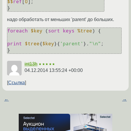
$$
ref
[
0
];

надо обработать от меньших 'parent' до больших.
foreach
$key
 (
sort
keys
%tree
) {	
print
$tree
{
$key
}{
'parent'
}.
"\n"
;

int13h
★★★★★
04.12.2014 13:55:24 +00:00
Ссылка
←
→