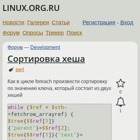
LINUX.ORG.RU
Новости
Галерея
Статьи
Регистрация
-
Вход
Форум
Опросы
Трекер
Поиск
Форум
—
Development
Сортировка хеша
perl
Как в цикле foreach произвести сортировку
по значению ключа, который состоит из двух
0
хешей
while
 (
$ref
 = 
$sth
-
1
$tree
{
$$
ref
[
1
]}
{
'parent'
}=
$$
ref
[
2
$tree
{
$$
ref
[
1
]}{
'text'
}= 