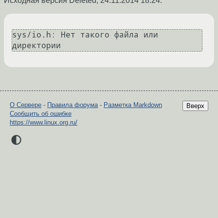
Исходная версия Deleted,
24.11.2014 18:24
:
sys/io.h: Нет такого файла или 
директории
О Сервере
-
Правила форума
-
Разметка Markdown
Вверх
Сообщить об ошибке
https://www.linux.org.ru/