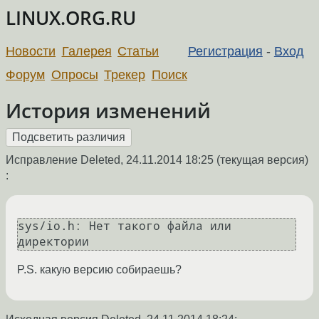
LINUX.ORG.RU
Новости
Галерея
Статьи
Регистрация
-
Вход
Форум
Опросы
Трекер
Поиск
История изменений
Исправление Deleted,
24.11.2014 18:25
(текущая версия)
:
sys/io.h: Нет такого файла или 
директории
P.S. какую версию собираешь?