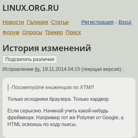
LINUX.ORG.RU
Новости
Галерея
Статьи
Регистрация
-
Вход
Форум
Опросы
Трекер
Поиск
История изменений
Исправление
tlx
,
19.11.2014 04:15
(текущая версия) :
Посоветуйте книженцию по ХТМЛ
Только исходники браузера. Только хардкор.
Если серьезно. Начинай учить какой-нибудь
фреймворк. Например тот же Polymer от Google, а
HTML освоишь по ходу пьесы.