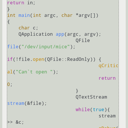
return
 in;

int
main
(
int
 argc, 
char
 *argv[])
{

char
 c;

QApplication 
app
(argc, argv)
;

QFile 
file
(
"/dev/input/mice"
)
;

if
(!file.
open
(QFile::ReadOnly)) {

qCritic
al
(
"Can`t open "
);  

return
0
;

			}

QTextStream 
stream
(&file)
;

while
(
true
){

				stream 
>> &c;
