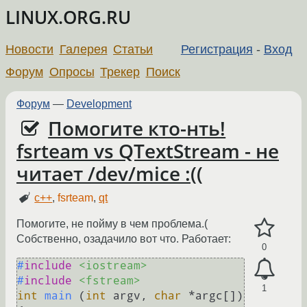
LINUX.ORG.RU
Новости
Галерея
Статьи
Регистрация
-
Вход
Форум
Опросы
Трекер
Поиск
Форум
—
Development
Помогите кто-нть!
fsrteam vs QTextStream - не
читает /dev/mice :((
c++
,
fsrteam
,
qt
Помогите, не пойму в чем проблема.(
Собственно, озадачило вот что. Работает:
0
#
include
<iostream>
#
include
<fstream>
1
int
main
(
int
 argv, 
char
 *argc[])