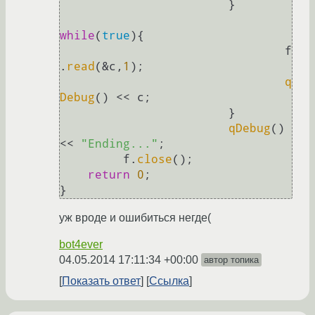
			}

while
(
true
){

				f
.
read
(&c,
1
);

q
Debug
() << c;

			}

qDebug
() 
<< 
"Ending..."
;

         f.
close
();

return
0
;

уж вроде и ошибиться негде(
bot4ever
04.05.2014 17:11:34 +00:00
автор топика
Показать ответ
Ссылка