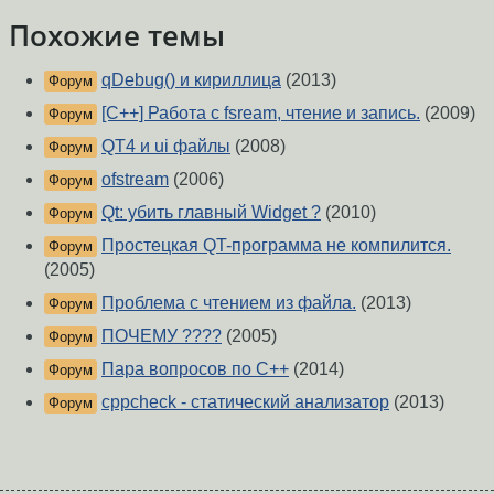
Похожие темы
qDebug() и кириллица
(2013)
Форум
[C++] Работа с fsream, чтение и запись.
(2009)
Форум
QT4 и ui файлы
(2008)
Форум
ofstream
(2006)
Форум
Qt: убить главный Widget ?
(2010)
Форум
Простецкая QT-программа не компилится.
Форум
(2005)
Проблема с чтением из файла.
(2013)
Форум
ПОЧЕМУ ????
(2005)
Форум
Пара вопросов по C++
(2014)
Форум
cppcheck - статический анализатор
(2013)
Форум