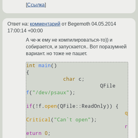
Ссылка
Ответ на:
комментарий
от Begemoth
04.05.2014
17:00:14 +00:00
А че-ж ему не компилироваться-то)) и
собирается, и запускается.. Вот поразумней
вариант. но тоже не пашет.
int
main
()
{

char
 c;

QFile 
f
(
"/dev/psaux"
)
;

if
(!f.
open
(QFile::ReadOnly)) {

q
Critical
(
"Can`t open"
);  

r
eturn
0
;
