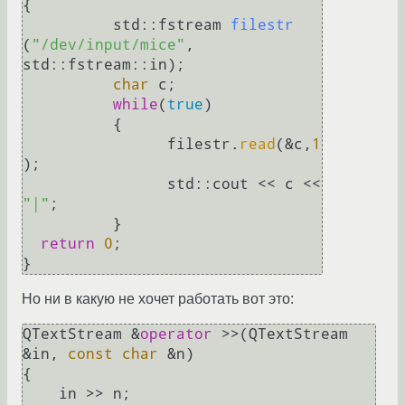
{

std::fstream 
filestr
(
"/dev/input/mice"
, 
std::fstream::in)
;

char
 c;

while
(
true
) 

	  {

		filestr.
read
(&c,
1
);

		std::cout << c << 
"|"
;

	  }

return
0
;

Но ни в какую не хочет работать вот это:
QTextStream &
operator
 >>(QTextStream 
&in, 
const
char
 &n)

{
