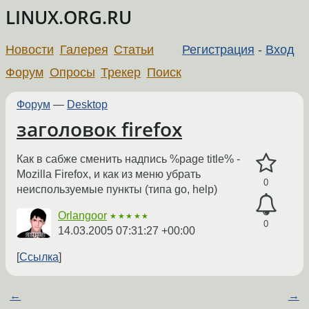
LINUX.ORG.RU
Новости
Галерея
Статьи
Регистрация
-
Вход
Форум
Опросы
Трекер
Поиск
Форум
—
Desktop
заголовок firefox
Как в сабже сменить надпись %page title% -
Mozilla Firefox, и как из меню убрать
0
неиспользуемые пункты (типа go, help)
Orlangoor
★★★★★
0
14.03.2005 07:31:27 +00:00
Ссылка
←
→