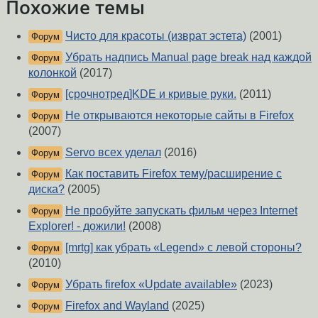
Похожие темы
Чисто для красоты (изврат эстета)
(2001)
Форум
Убрать надпись Manual page break над каждой
Форум
колонкой
(2017)
[срочнотред]KDE и кривые руки.
(2011)
Форум
Не открываются некоторые сайты в Firefox
Форум
(2007)
Servo всех уделал
(2016)
Форум
Как поставить Firefox тему/расширение с
Форум
диска?
(2005)
Не пробуйте запускать фильм через Internet
Форум
Explorer! - дожили!
(2008)
[mrtg] как убрать «Legend» с левой стороны?
Форум
(2010)
Убрать firefox «Update available»
(2023)
Форум
Firefox and Wayland
(2025)
Форум