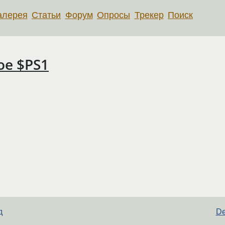
алерея
Статьи
Форум
Опросы
Трекер
Поиск
ое $PS1
д
De