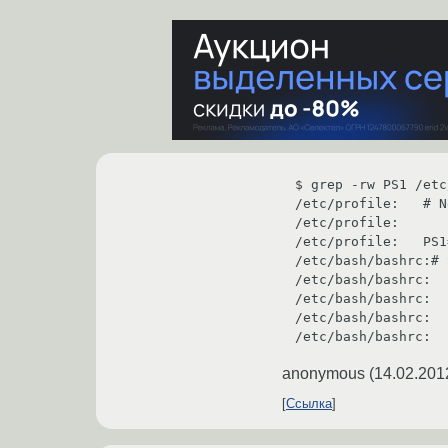
$ grep -rw PS1 /etc/
/etc/profile:	# Newer bash ebuilds include /etc/bash/bashrc which will setup PS1

/etc/profile:		PS1='\u@\h \w \$ '

/etc/profile:	PS1=«${USER:-$(whoami 2>/dev/null)}@$(uname -n 2>/dev/null) \$ »

/etc/bash/bashrc:# 
/etc/bash/bashrc:		PS1='\[\033[01;31m\]\h\[\033[01;34m\] \W \$\[\033[00m\] '

/etc/bash/bashrc:		PS1='\[\033[01;32m\]\u@\h\[\033[01;34m\] \w \$\[\033[00m\] '

/etc/bash/bashrc:		PS1='\u@\h \W \$ '

anonymous
(
14.02.201
Ссылка