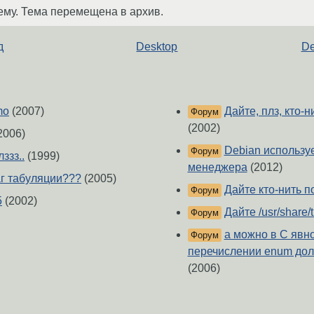
ему. Тема перемещена в архив.
д
Desktop
De
mo
(2007)
Дайте, плз, кто-
Форум
(2002)
2006)
Debian используе
Форум
ззз..
(1999)
менеджера
(2012)
аг табуляции???
(2005)
Дайте кто-нить п
Форум
5
(2002)
Дайте /usr/share/
Форум
а можно в С явно
Форум
перечислении enum долж
(2006)