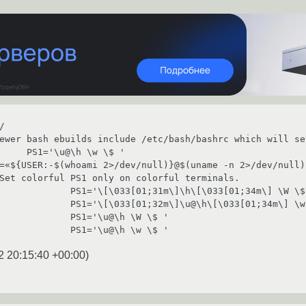


Set colorful PS1 only on colorful terminals.

/etc/bash/bashrc:		PS1='\u@\h \w \$ '
2 20:15:40 +00:00
)