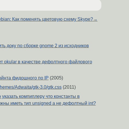
bian: Как поменять цветовую схему Skype?
→
нить доку по сборке gnome 2 из исходников
т okular в качестве дефолтного файлового
ойнта фидошного по IP
(2005)
themes/Adwaita/gtk-3.0/gtk.css
(2011)
 указать компиплеру что константы в
ны иметь тип unsigned а не дефолтный int?