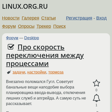
LINUX.ORG.RU
Новости
Галерея
Статьи
Регистрация
-
Вход
Форум
Опросы
Трекер
Поиск
Форум
—
Desktop
Про скорость
переключения между
процессами
задачи
,
настройки
,
тормоза
Внезапно поломался Гугл. Советует
банальные вещи наподобие выбора
0
планировщика ввода-вывода, отключения
лишних служб и апгрейда. А самую суть не
рассказывает.
1