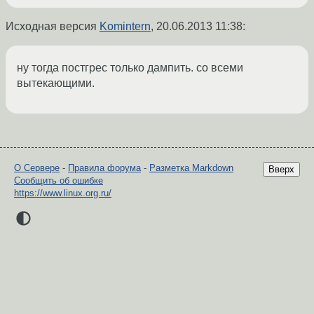
Исходная версия
Komintern
,
20.06.2013 11:38
:
ну тогда постгрес только дампить. со всеми
вытекающими.
О Сервере
-
Правила форума
-
Разметка Markdown
Вверх
Сообщить об ошибке
https://www.linux.org.ru/