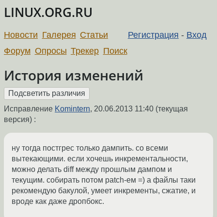
LINUX.ORG.RU
Новости
Галерея
Статьи
Регистрация
-
Вход
Форум
Опросы
Трекер
Поиск
История изменений
Исправление
Komintern
,
20.06.2013 11:40
(текущая
версия) :
ну тогда постгрес только дампить. со всеми
вытекающими. если хочешь инкрементальности,
можно делать diff между прошлым дампом и
текущим. собирать потом patch-ем =) а файлы таки
рекомендую бакулой, умеет инкременты, сжатие, и
вроде как даже дропбокс.