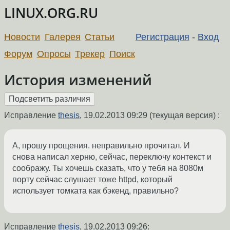
LINUX.ORG.RU
Новости
Галерея
Статьи
Регистрация
-
Вход
Форум
Опросы
Трекер
Поиск
История изменений
Исправление
thesis
,
19.02.2013 09:29
(текущая версия) :
А, прошу прощения. неправильно прочитал. И
снова написал херню, сейчас, переключу контекст и
соображу. Ты хочешь сказать, что у тебя на 8080м
порту сейчас слушает тоже httpd, который
использует томката как бэкенд, правильно?
Исправление
thesis
,
19.02.2013 09:26
: