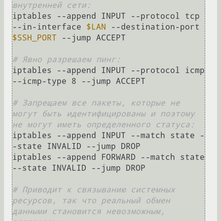
внутренней сети:
iptables --append INPUT --protocol tcp 
--in-interface 
$LAN
 --destination-port 
$SSH_PORT
 --jump ACCEPT

# Явно разрешаем пинг:
iptables --append INPUT --protocol icmp 
--icmp-type 8 --jump ACCEPT

# Запрещаем все пакеты, которые не 
могут быть идентифицированы и поэтому 
не могут иметь определенного статуса:
iptables --append INPUT --match state -
-state INVALID --jump DROP

iptables --append FORWARD --match state 
--state INVALID --jump DROP

# Приводит к связыванию системных 
ресурсов, так что реальный обмен 
данными становится невозможным, 