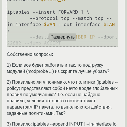
iptables --insert FORWARD 1 \

        --protocol tcp --match tcp --
in-interface 
$WAN
 --out-interface 
$LAN
\

        --destination 
$LIBER_IP
 --dport 
Развернуть
Собственно вопросы:
1) Если все будет работать и так, то подгрузку
модулей (modprobe ...) из скрипта лучше убрать?
2) Правильно ли я понимаю, что политики (iptables --
policy) представляют собой нечто вроде глобальных
правил по умолчанию? Т.е. если не найдено
правило, условия которого соответствуют
параметрам IP пакета, то выполняются действия,
заданные политиками. Так?
3) Правило: iptables --append INPUT ! --in-interface lo