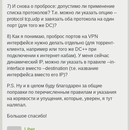
7) И снова о пробросе: допустимо ли применение
списка протоколов? Т.е. можно ли указать опцию --
protocol tcp,udp и завязать оба протокола на один
порт (для того же DC)?
8) Как я понимаю, проброс портов на VPN
интерфейсе нужно делать отдельно (для торрент-
клиента, например или того же DC++ при
подключении к интернет-хабам). У меня сейчас
динамический IP, можно ли указать в правиле --in-
interface вместо --destination (т.е. название
интерфейса вместо его IP)?
P.S. Ну и в целом буду благодарен за общие
поправки по перечисленным правилам и указания
на корявости и упущения, которые, уверен, я тут
наляпал.
Большое спасибо!
Liber