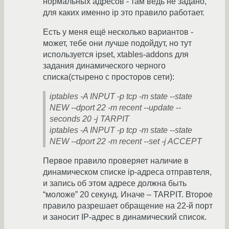
нормальных адресов - там ведь не задано,
для каких именно ip это правило работает.
Есть у меня ещё несколько вариантов -
может, тебе они лучше подойдут, но тут
используется ipset, xtables-addons для
задания динамического черного
списка(стырено с просторов сети):
iptables -A INPUT -p tcp -m state --state
NEW --dport 22 -m recent --update --
seconds 20 -j TARPIT
iptables -A INPUT -p tcp -m state --state
NEW --dport 22 -m recent --set -j ACCEPT
Первое правило проверяет наличие в
динамическом списке ip-адреса отправтеля,
и запись об этом адресе должна быть
“моложе” 20 секунд. Иначе – TARPIT. Второе
правило разрешает обращение на 22-й порт
и заносит IP-адрес в динамический список.