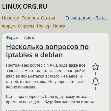
LINUX.ORG.RU
Новости
Галерея
Статьи
Регистрация
-
Вход
Форум
Опросы
Трекер
Поиск
Форум
—
Admin
Несколько вопросов по
iptables в debian
Настраиваю роутер с NAT. Вроде даже все
завелось. Но в том, что касается настройки
1
iptables поначитался всякого - и манов, и
статей, в голове каша. Не уверен, что все
верно понимаю.
1
Есть пара вопросов. Если вдруг кому не жаль
времени поглядеть - буду благодарен за ответы.