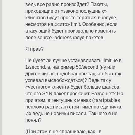
ведь все равно произойдет? Пакеты,
приходящие от «законопослушных»
клиентов будут просто теряться в флуде,
несмотря на «сито» limit. Особенно, если
атакующий будет произвольно изменять
поле source_address флуд-пакетов.
Я прав?
Не будет ли лучше устанавливать limit не в
1/second, а, например 50/second (ну или
другое число, подобранное так, чтобы стэк
успевал высвобождаться)? Ведь так у
«честного» клиента будет больше шансов,
что его SYN пакет проскочит. Разве нет? Но
при этом, в гентушных манах (там iptables
неплохо расписан) стоит именно единичка.
Их ведь не новички писали. Так чего я не
понял?
(При этом я не спрашиваю, как _в