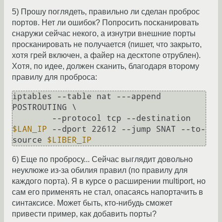
5) Прошу поглядеть, правильно ли сделан проброс
портов. Нет ли ошибок? Попросить посканировать
снаружи сейчас некого, а изнутри внешние порты
просканировать не получается (пишет, что закрыто,
хотя грей включен, а файер на десктопе отрублен).
Хотя, по идее, должен сканить, благодаря второму
правилу для проброса:
iptables --table nat ---append 
POSTROUTING \

        --protocol tcp --destination 
$LAN_IP
 --dport 22612 --jump SNAT --to-
source 
$LIBER_IP
6) Еще по пробросу... Сейчас выглядит довольно
неуклюже из-за обилия правил (по правилу для
каждого порта). Я в курсе о расширении multiport, но
сам его применять не стал, опасаясь напортачить в
синтаксисе. Может быть, кто-нибудь сможет
привести пример, как добавить порты?