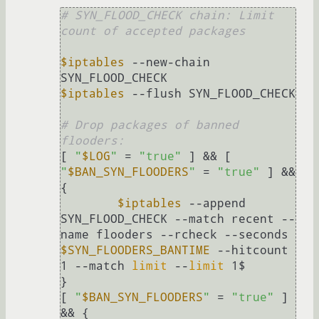
# SYN_FLOOD_CHECK chain: Limit 
count of accepted packages
$iptables
 --new-chain 
$iptables
 --flush SYN_FLOOD_CHECK

# Drop packages of banned 
flooders:
[ 
"
$LOG
"
 = 
"true"
 ] && [ 
"
$BAN_SYN_FLOODERS
"
 = 
"true"
 ] && 
{

$iptables
 --append 
SYN_FLOOD_CHECK --match recent --
name flooders --rcheck --seconds 
$SYN_FLOODERS_BANTIME
 --hitcount 
1 --match 
limit
 --
limit
 1$

}

[ 
"
$BAN_SYN_FLOODERS
"
 = 
"true"
 ] 
&& {
