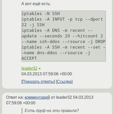
А вот ещё есть:
iptables -N SSH

iptables -A INPUT -p tcp --dport 
22 -j SSH

iptables -A DNS -m recent --
update --seconds 20 --hitcount 2 
--name ssh-ddos --rsource -j DROP

iptables -A SSH -m recent --set -
-name dns-ddos --rsource -j 
ACCEPT
leader32
★
04.03.2013 07:59:06 +00:00
Показать ответы
Ссылка
Ответ на:
комментарий
от leader32
04.03.2013
07:59:06 +00:00
Есть пруф на эти правила?