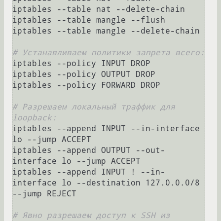
iptables --table nat --delete-chain

iptables --table mangle --flush

iptables --table mangle --delete-chain

# Устанавливаем политики запрета всего:
iptables --policy INPUT DROP

iptables --policy OUTPUT DROP

iptables --policy FORWARD DROP

# Разрешаем локальный траффик для 
loopback:
iptables --append INPUT --in-interface 
lo --jump ACCEPT

iptables --append OUTPUT --out-
interface lo --jump ACCEPT

iptables --append INPUT ! --in-
interface lo --destination 127.0.0.0/8 
--jump REJECT

# Явно разрешаем доступ к SSH из 