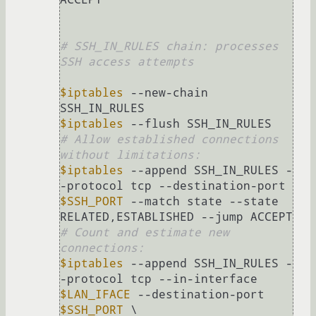
# SSH_IN_RULES chain: processes 
SSH access attempts
$iptables
 --new-chain 
$iptables
# Allow established connections 
without limitations:
$iptables
 --append SSH_IN_RULES -
-protocol tcp --destination-port 
$SSH_PORT
 --match state --state 
# Count and estimate new 
connections:
$iptables
 --append SSH_IN_RULES -
-protocol tcp --in-interface 
$LAN_IFACE
 --destination-port 
$SSH_PORT
 \
