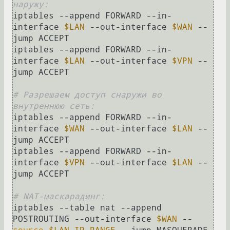
наружу:
iptables --append FORWARD --in-
interface 
$LAN
 --out-interface 
$WAN
 --
jump ACCEPT

iptables --append FORWARD --in-
interface 
$LAN
 --out-interface 
$VPN
 --
jump ACCEPT

# Разрешаем доступ снаружи во 
внутреннюю сеть:
iptables --append FORWARD --in-
interface 
$WAN
 --out-interface 
$LAN
 --
jump ACCEPT

iptables --append FORWARD --in-
interface 
$VPN
 --out-interface 
$LAN
 --
jump ACCEPT

# NAT-маскарадинг:
iptables --table nat --append 
POSTROUTING --out-interface 
$WAN
 --