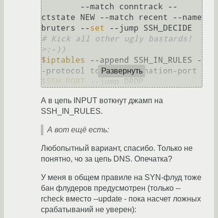
        --match conntrack --
ctstate NEW --match recent --name 
bruters --
set
# Kick all other ugly bastards! 
>:-))
$iptables
 --append SSH_IN_RULES -
-protocol tcp --destination-port 
Развернуть
$SSH_PORT
 --jump DROP
А в цепь INPUT воткнут джамп на
SSH_IN_RULES.
А вот ещё есть:
Любопытный вариант, спасибо. Только не
понятно, чо за цепь DNS. Опечатка?
У меня в общем правиле на SYN-флуд тоже
бан флудеров предусмотрен (только --
rcheck вместо --update - пока насчет ложных
срабатываний не уверен):