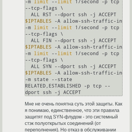
-m 
limit
 --
limit
 1/second -p tcp 
--tcp-flags \

$IPTABLES
 -A allow-ssh-traffic-in 
-m 
limit
 --
limit
 1/second -p tcp 
--tcp-flags \

$IPTABLES
 -A allow-ssh-traffic-in 
-m 
limit
 --
limit
 1/second -p tcp 
--tcp-flags \

$IPTABLES
 -A allow-ssh-traffic-in 
-m state --state 
RELATED,ESTABLISHED -p tcp --
dport ssh -j ACCEPT
Мне не очень понятна суть этой защиты. Как
я понимаю, единственное, что эти правила
защитят под SYN-флудом - это системный
стэк полуоткрытых соединений (от
переполнения). Но отказ в обслуживании