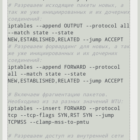
# Разрешаем исходящие пакеты новых, а 
так же уже инициированных и их дочерних 
соединений:
iptables --append OUTPUT --protocol all 
--match state --state 
# Разрешаем форвардинг для новых, а так 
же уже инициированных и их дочерних 
соединений:
iptables --append FORWARD --protocol 
all --match state --state 
NEW,ESTABLISHED,RELATED --jump ACCEPT

# Включаем фрагментацию пакетов. 
Необходимо из за разных значений MTU:
iptables --insert FORWARD --protocol 
tcp --tcp-flags SYN,RST SYN --jump 
TCPMSS --clamp-mss-to-pmtu

# Разрешаем доступ из внутренней сети 