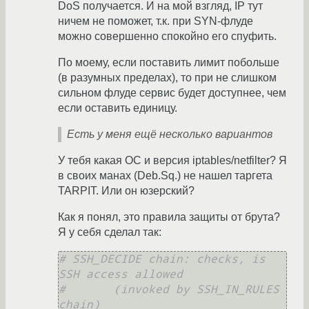
DoS получается. И на мой взгляд, IP тут
ничем не поможет, т.к. при SYN-флуде
можно совершенно спокойно его спуфить.
По моему, если поставить лимит побольше
(в разумных пределах), то при не слишком
сильном флуде сервис будет доступнее, чем
если оставить единицу.
Есть у меня ещё несколько вариантов
У тебя какая ОС и версия iptables/netfilter? Я
в своих манах (Deb.Sq.) не нашел таргета
TARPIT. Или он юзерский?
Как я понял, это правила защиты от брута?
Я у себя сделал так:
# SSH_DECIDE chain: checks, is 
SSH access allowed
#       (invoked by SSH_IN_RULES 
chain)