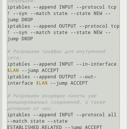
запрещаем:
iptables --append INPUT --protocol tcp 
! --syn --match state --state NEW --
jump DROP

iptables --append OUTPUT --protocol tcp 
! --syn --match state --state NEW --
jump DROP

# Разрешаем траффик для внутренней 
сети:
iptables --append INPUT --in-interface 
$LAN
 --jump ACCEPT

iptables --append OUTPUT --out-
interface 
$LAN
 --jump ACCEPT

# Разрешаем входящие пакеты уже 
инициированных соединений, а также 
дочерние от них:
iptables --append INPUT --protocol all 
--match state --state 