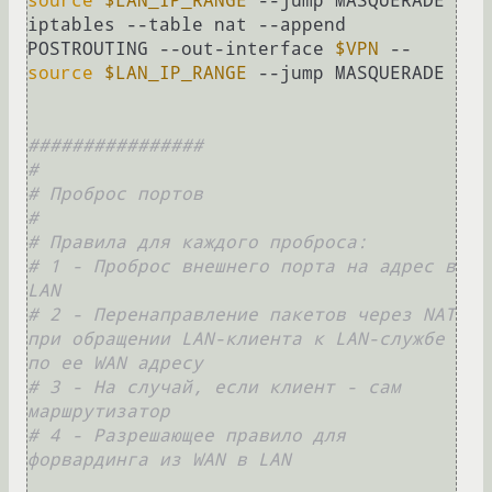
source
$LAN_IP_RANGE
 --jump MASQUERADE

iptables --table nat --append 
POSTROUTING --out-interface 
$VPN
 --
source
$LAN_IP_RANGE
 --jump MASQUERADE

################
#
# Проброс портов
#
# Правила для каждого проброса:
# 1 - Проброс внешнего порта на адрес в 
LAN
# 2 - Перенаправление пакетов через NAT 
при обращении LAN-клиента к LAN-службе 
по ее WAN адресу
# 3 - На случай, если клиент - сам 
маршрутизатор
# 4 - Разрешающее правило для 
форвардинга из WAN в LAN