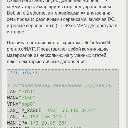
Схема сети следующая: домашние машины =>
коммутатор => маршрутизатор под управлением
Debian с 2 ethernet интерфейсами => внутренняя
сеть прова (с различными сервисами, включая DC,
игровые серверы и т.п.) => IPsec VPN для доступа в
интернет.
Правила настраиваются скриптом '/etc/network/if-
pre-up.d/NAT'. Представляет собой компиляцию
материалов из нескольких нагугленных статей,
плюс некоторые личные дополнения:
#!/bin/bash
# Устанавливаем переменные окружения:
LAN=
"eth1"
WAN=
"eth0"
VPN=
"ppp0"
LAN_IP_RANGE=
"192.168.110.0/24"
LAN_IP=
"192.168.110.1"
WAN_IP=
"172.20.85.281"