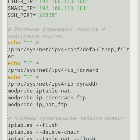
LIBER_IP=
"192.168.110.100"
SNAKE_IP=
"192.168.110.101"
SSH_PORT=
"22828"
# Включаем форвардинг пакетов и 
подгружаем модули:
echo
"1"
 > 
/proc/sys/net/ipv4/conf/default/rp_filt
echo
"1"
 > 
echo
"1"
 > 
/proc/sys/net/ipv4/ip_dynaddr

modprobe iptable_nat

modprobe ip_conntrack_ftp

modprobe ip_nat_ftp

# Очищаем существующие таблицы правил:
iptables --flush

iptables --delete-chain

iptables --table nat --flush
