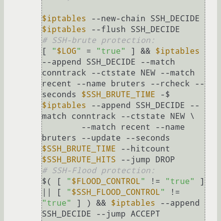
$iptables
$iptables
# SSH-brute protection:
[ 
"
$LOG
"
 = 
"true"
 ] && 
$iptables
--append SSH_DECIDE --match 
conntrack --ctstate NEW --match 
recent --name bruters --rcheck --
seconds 
$SSH_BRUTE_TIME
$iptables
 --append SSH_DECIDE --
match conntrack --ctstate NEW \

        --match recent --name 
bruters --update --seconds 
$SSH_BRUTE_TIME
 --hitcount 
$SSH_BRUTE_HITS
# SSH-Flood protection:
$( [ 
"
$FLOOD_CONTROL
"
 != 
"true"
 ] 
|| [ 
"
$SSH_FLOOD_CONTROL
"
 != 
"true"
 ] ) && 
$iptables
 --append 