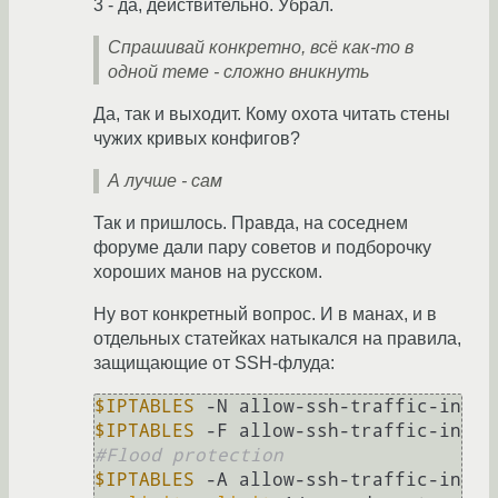
3 - да, действительно. Убрал.
Спрашивай конкретно, всё как-то в
одной теме - сложно вникнуть
Да, так и выходит. Кому охота читать стены
чужих кривых конфигов?
А лучше - сам
Так и пришлось. Правда, на соседнем
форуме дали пару советов и подборочку
хороших манов на русском.
Ну вот конкретный вопрос. И в манах, и в
отдельных статейках натыкался на правила,
защищающие от SSH-флуда:
$IPTABLES
$IPTABLES
#Flood protection
$IPTABLES
 -A allow-ssh-traffic-in 