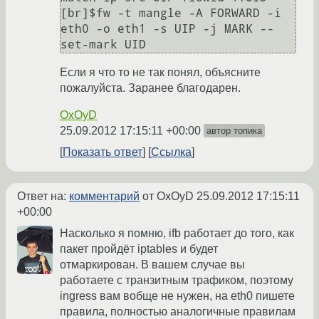
[br]$fw -t mangle -A FORWARD -i 
eth0 -o eth1 -s UIP -j MARK --
set-mark UID
Если я что то не так понял, объясните
пожалуйста. Заранее благодарен.
OxOyD
25.09.2012 17:15:11 +00:00
автор топика
Показать ответ
Ссылка
Ответ на:
комментарий
от OxOyD
25.09.2012 17:15:11
+00:00
Насколько я помню, ifb работает до того, как
пакет пройдёт iptables и будет
отмаркирован. В вашем случае вы
работаете с транзитным трафиком, поэтому
ingress вам вобще не нужен, на eth0 пишете
правила, полностью аналогичные правилам