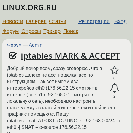
LINUX.ORG.RU
Новости
Галерея
Статьи
Регистрация
-
Вход
Форум
Опросы
Трекер
Поиск
Форум
—
Admin
iptables MARK & ACCEPT
Добрый вечер всем, сразу оговорюсь что в
iptables далеко не асс, но делал все по
0
инструкциям. Так вот имеем два
интерфейса eth0 (176.56.22.15 смотрит в
интернет) и eth1 (192.168.0.1 смотрит в
2
локальную сеть), необходимо настроить
шлюз между локалкой и интернетом и шейпирить
трафик с помощью tc. Пишу:
iptables -t nat -A POSTROUTING -s 192.168.0.0/24 -o
eth0 -j SNAT --to-source 176.56.22.15