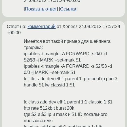
24.09.2012 17:57:24 +00:00
Показать ответ
Ссылка
Ответ на:
комментарий
от Xenesz
24.09.2012 17:57:24
+00:00
Имеется вот такой пример для шейпинга
трафика:
iptables -t mangle -A FORWARD -s 0/0 -d
$2/$3 -j MARK --set-mark $1
iptables -t mangle -A FORWARD -s $2/$3 -d
0/0 -j MARK --set-mark $1
tc filter add dev eth1 parent 1: protocol ip prio 3
handle $1 fw classid 1:$1
tc class add dev eth1 parent 1:1 classid 1:$1
htb rate 512kbit burst 20k
где $2 и $3 ip и mask и $1 ID локального
пользователя
tc qdisc add dev eth1 root handle 1: htb