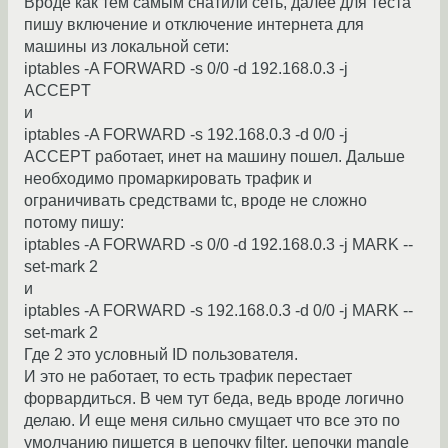
Вроде как тем самым снатили сеть, далее для теста
пишу включение и отключение интернета для
машины из локальной сети:
iptables -A FORWARD -s 0/0 -d 192.168.0.3 -j
ACCEPT
и
iptables -A FORWARD -s 192.168.0.3 -d 0/0 -j
ACCEPT работает, инет на машину пошел. Дальше
необходимо промаркировать трафик и
ограничивать средствами tc, вроде не сложно
потому пишу:
iptables -A FORWARD -s 0/0 -d 192.168.0.3 -j MARK --
set-mark 2
и
iptables -A FORWARD -s 192.168.0.3 -d 0/0 -j MARK --
set-mark 2
Где 2 это условный ID пользователя.
И это не работает, то есть трафик перестает
форвардиться. В чем тут беда, ведь вроде логично
делаю. И еще меня сильно смущает что все это по
умолчанию пишется в цепочку filter, цепочки mangle