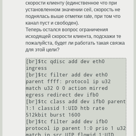
скорости клиенту (единственное что при
установленном значении ceil, скорость не
поднялась выше отметки rate, при том что
канал пуст и свободен).
Теперь остался вопрос ограничения
исходящей скорости клиента, подскажи те
пожалуйста, будет ли работать такая связка
для этой цели?
[br]$tc qdisc add dev eth0 
ingress 

[br]$tc filter add dev eth0 
parent ffff: protocol ip u32 
match u32 0 0 action mirred 
egress redirect dev ifb0 

[br]$tc class add dev ifb0 parent 
1:1 classid 1:UID htb rate 
512kbit burst 1600 

[br]$tc filter add dev ifb0 
protocol ip parent 1:0 prio 1 u32 
match ip src UIP flowid 1:UID 
