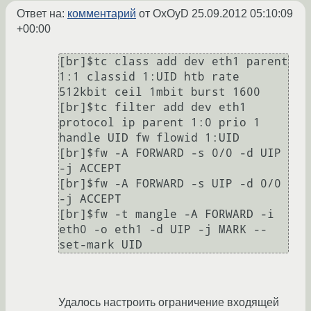
Ответ на:
комментарий
от OxOyD
25.09.2012 05:10:09
+00:00
[br]$tc class add dev eth1 parent 
1:1 classid 1:UID htb rate 
512kbit ceil 1mbit burst 1600 

[br]$tc filter add dev eth1 
protocol ip parent 1:0 prio 1 
handle UID fw flowid 1:UID 

[br]$fw -A FORWARD -s 0/0 -d UIP 
-j ACCEPT 

[br]$fw -A FORWARD -s UIP -d 0/0 
-j ACCEPT 

[br]$fw -t mangle -A FORWARD -i 
eth0 -o eth1 -d UIP -j MARK --
Удалось настроить ограничение входящей