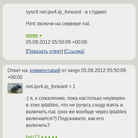
sysctl net.ipv4.ip_forward - в студию!
Hint: включи на сервере nat.
sergv
★
05.09.2012 05:50:09 +00:00
Показать ответ
Ссылка
Ответ на:
комментарий
от sergv
05.09.2012 05:50:09
+00:00
net.ipv4.ip_forward = 1
:( я, к сожалению, пока настолько неуверен
в этих iptables, что не ручусь сходу взять и
включить nat. (оно же вообще через iptables
включается?) Подскажите, как его
включить?
bvn13
★★★★★