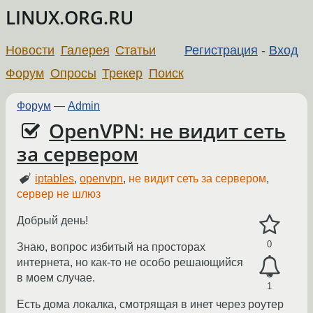
LINUX.ORG.RU
Новости
Галерея
Статьи
Регистрация
-
Вход
Форум
Опросы
Трекер
Поиск
Форум
—
Admin
OpenVPN: не видит сеть
за сервером
iptables
,
openvpn
,
не видит сеть за сервером
,
сервер не шлюз
Добрый день!
0
Знаю, вопрос избитый на просторах
интернета, но как-то не особо решающийся
в моем случае.
1
Есть дома локалка, смотрящая в инет через роутер