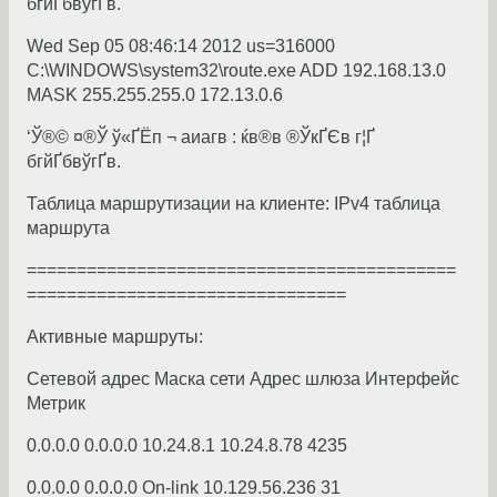
бгйҐбвўгҐв.
Wed Sep 05 08:46:14 2012 us=316000
C:\WINDOWS\system32\route.exe ADD 192.168.13.0
MASK 255.255.255.0 172.13.0.6
‘Ў®© ¤®Ў ў«Ґ­Ёп ¬ аиагв : ќв®в ®ЎкҐЄв г¦Ґ
бгйҐбвўгҐв.
Таблица маршрутизации на клиенте: IPv4 таблица
маршрута
===========================================
================================
Активные маршруты:
Сетевой адрес Маска сети Адрес шлюза Интерфейс
Метрик
0.0.0.0 0.0.0.0 10.24.8.1 10.24.8.78 4235
0.0.0.0 0.0.0.0 On-link 10.129.56.236 31