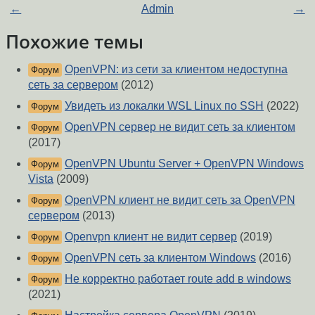
←
Admin
→
Похожие темы
OpenVPN: из сети за клиентом недоступна
Форум
сеть за сервером
(2012)
Увидеть из локалки WSL Linux по SSH
(2022)
Форум
OpenVPN сервер не видит сеть за клиентом
Форум
(2017)
OpenVPN Ubuntu Server + OpenVPN Windows
Форум
Vista
(2009)
OpenVPN клиент не видит сеть за OpenVPN
Форум
сервером
(2013)
Openvpn клиент не видит сервер
(2019)
Форум
OpenVPN сеть за клиентом Windows
(2016)
Форум
Не корректно работает route add в windows
Форум
(2021)