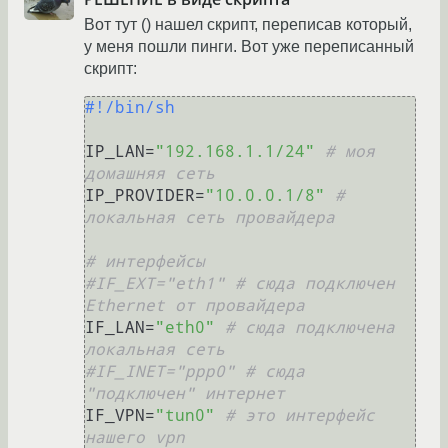
Вот тут () нашел скрипт, переписав который,
у меня пошли пинги. Вот уже переписанный
скрипт:
#!/bin/sh
IP_LAN=
"192.168.1.1/24"
# моя 
домашняя сеть
IP_PROVIDER=
"10.0.0.1/8"
# 
локальная сеть провайдера
# интерфейсы
#IF_EXT="eth1" # сюда подключен 
Ethernet от провайдера
IF_LAN=
"eth0"
# сюда подключена 
локальная сеть
#IF_INET="ppp0" # сюда 
"подключен" интернет
IF_VPN=
"tun0"
# это интерфейс 
нашего vpn