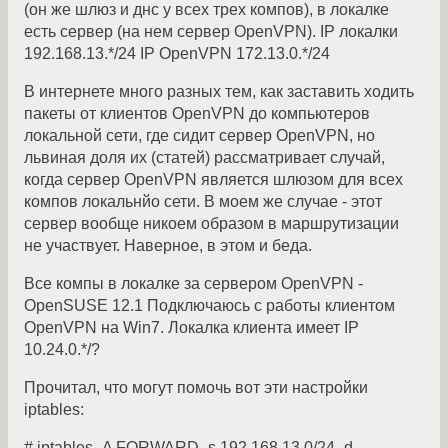
(он же шлюз и днс у всех трех компов), в локалке
есть сервер (на нем сервер OpenVPN). IP локалки
192.168.13.*/24 IP OpenVPN 172.13.0.*/24
В интернете много разных тем, как заставить ходить
пакеты от клиентов OpenVPN до компьютеров
локальной сети, где сидит сервер OpenVPN, но
львиная доля их (статей) рассматривает случай,
когда сервер OpenVPN является шлюзом для всех
компов локальнйо сети. В моем же случае - этот
сервер вообще никоем образом в маршрутизации
не участвует. Наверное, в этом и беда.
Все компы в локалке за сервером OpenVPN -
OpenSUSE 12.1 Подключаюсь с работы клиентом
OpenVPN на Win7. Локалка клиента имеет IP
10.24.0.*/?
Прочитал, что могут помочь вот эти настройки
iptables:
# iptables -A FORWARD -s 192.168.13.0/24 -d