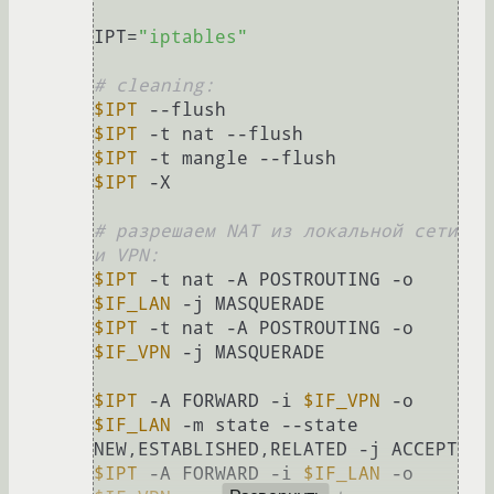
IPT=
"iptables"
# cleaning:
$IPT
$IPT
$IPT
$IPT
 -X

# разрешаем NAT из локальной сети 
и VPN:
$IPT
 -t nat -A POSTROUTING -o 
$IF_LAN
$IPT
 -t nat -A POSTROUTING -o 
$IF_VPN
 -j MASQUERADE

$IPT
 -A FORWARD -i 
$IF_VPN
 -o 
$IF_LAN
 -m state --state 
$IPT
 -A FORWARD -i 
$IF_LAN
 -o 