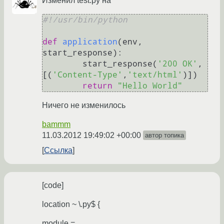
Изменил test.py на
#!/usr/bin/python
def
application
(
env, 
start_response
):

        start_response(
'200 OK'
, 
[(
'Content-Type'
,
'text/html'
)])

return
"Hello World"
Ничего не изменилось
bammm
11.03.2012 19:49:02 +00:00
автор топика
Ссылка
[code]
location ~ \.py$ {
module =