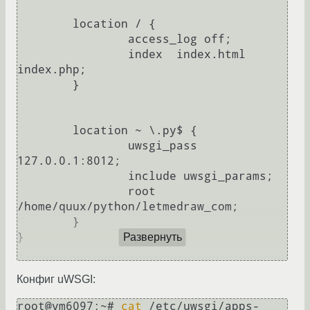
        location / {

                access_log off;

                index  index.html 
index.php;

        }

        location ~ \.py$ {

                uwsgi_pass 
127.0.0.1:8012;

                include uwsgi_params;

                root 
/home/quux/python/letmedraw_com;

        }

}

Развернуть
Конфиг uWSGI:
root@vm6097:~# 
cat
 /etc/uwsgi/apps-