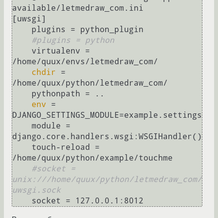
available/letmedraw_com.ini

[uwsgi]

    plugins = python_plugin

#plugins = python
    virtualenv = 
/home/quux/envs/letmedraw_com/

chdir
 = 
/home/quux/python/letmedraw_com/

    pythonpath = ..

env
 = 
DJANGO_SETTINGS_MODULE=example.settings

    module = 
django.core.handlers.wsgi:WSGIHandler()

    touch-reload = 
/home/quux/python/example/touchme

#socket = 
unix:///home/quux/python/letmedraw_com/
uwsgi.sock