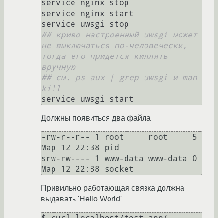
service nginx stop

service nginx start

## криво настроенный uwsgi может 
не выключаться по-человечески, 
тогда его придется киллять 
вручную
## см. ps aux | grep uwsgi и man 
kill
Должны появиться два файла
-rw-r--r-- 1 root     root     5 
Мар 12 22:38 pid

srw-rw---- 1 www-data www-data 0 
Привильно работающая связка должна
выдавать 'Hello World'
$ curl localhost/test_app/            
