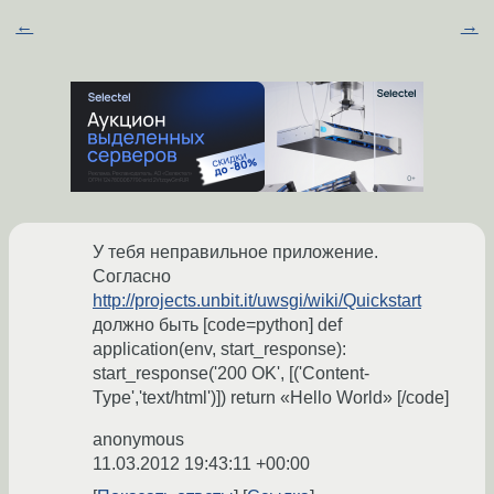
←
→
У тебя неправильное приложение.
Согласно
http://projects.unbit.it/uwsgi/wiki/Quickstart
должно быть [code=python] def
application(env, start_response):
start_response('200 OK', [('Content-
Type','text/html')]) return «Hello World» [/code]
anonymous
11.03.2012 19:43:11 +00:00