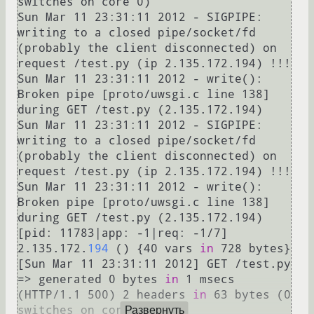
switches on core 0)

Sun Mar 11 23:31:11 2012 - SIGPIPE: 
writing to a closed pipe/socket/fd 
(probably the client disconnected) on 
request /test.py (ip 2.135.172.194) !!!

Sun Mar 11 23:31:11 2012 - write(): 
Broken pipe [proto/uwsgi.c line 138] 
during GET /test.py (2.135.172.194)

Sun Mar 11 23:31:11 2012 - SIGPIPE: 
writing to a closed pipe/socket/fd 
(probably the client disconnected) on 
request /test.py (ip 2.135.172.194) !!!

Sun Mar 11 23:31:11 2012 - write(): 
Broken pipe [proto/uwsgi.c line 138] 
during GET /test.py (2.135.172.194)

[pid: 11783|app: -1|req: -1/7] 
2.135.172.
194
 () {40 vars 
in
 728 bytes} 
[Sun Mar 11 23:31:11 2012] GET /test.py 
=> generated 0 bytes 
in
 1 msecs 
(HTTP/1.1 500) 2 headers 
in
 63 bytes (0 
switches on core 0)

Развернуть