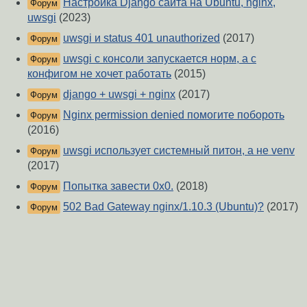
Настройка Django сайта на Ubuntu, nginx,
Форум
uwsgi
(2023)
uwsgi и status 401 unauthorized
(2017)
Форум
uwsgi c консоли запускается норм, а с
Форум
конфигом не хочет работать
(2015)
django + uwsgi + nginx
(2017)
Форум
Nginx permission denied помогите побороть
Форум
(2016)
uwsgi использует системный питон, а не venv
Форум
(2017)
Попытка завести 0x0.
(2018)
Форум
502 Bad Gateway nginx/1.10.3 (Ubuntu)?
(2017)
Форум
О Сервере
-
Правила форума
-
Разметка Markdown
Вверх
Сообщить об ошибке
https://www.linux.org.ru/