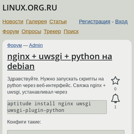
LINUX.ORG.RU
Новости
Галерея
Статьи
Регистрация
-
Вход
Форум
Опросы
Трекер
Поиск
Форум
—
Admin
nginx + uwsgi + python на
debian
Здравствуйте. Нужно запускать скрипты на
python через веб-интерфейс. Связка nginx +
0
uwsgi, устанавливал через
aptitude install nginx uwsgi 
1
uwsgi-plugin-python
Конфиги такие: