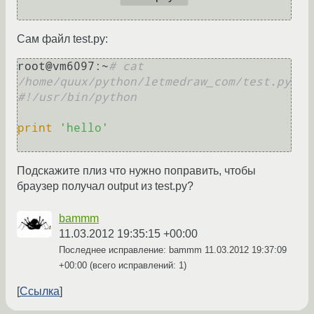
Сам файл test.py:
root@vm6097:~
# cat 
/home/quux/python/letmedraw_com/test.py
#!/usr/bin/python
print
'hello'
Подскажите плиз что нужно поправить, чтобы
браузер получал output из test.py?
bammm
11.03.2012 19:35:15 +00:00
Последнее исправление: bammm
11.03.2012 19:37:09
+00:00
(всего исправлений: 1)
Ссылка