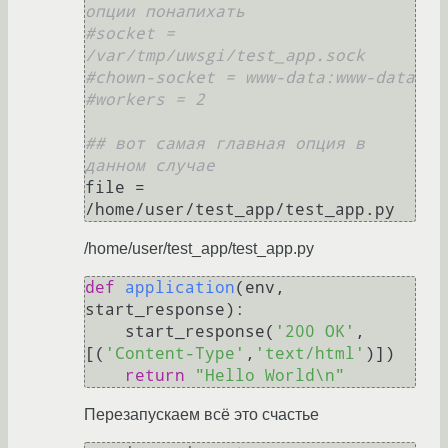
опции понапихать
#socket = 
/var/tmp/uwsgi/test_app.sock
#chown-socket = www-data:www-data
#workers = 2
## вот самая главная опция в 
данном случае
file = 
/home/user/test_app/test_app.py
def
application
(
env, 
start_response
):

    start_response(
'200 OK'
, 
[(
'Content-Type'
,
'text/html'
)])

return
"Hello World\n"
Перезапускаем всё это счастье