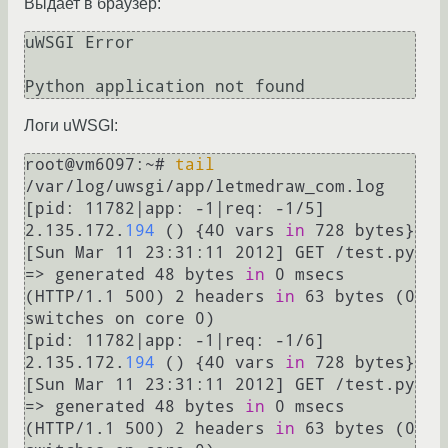
Выдает в браузер:
uWSGI Error

Python application not found
Логи uWSGI:
root@vm6097:~# 
tail
/var/log/uwsgi/app/letmedraw_com.log

[pid: 11782|app: -1|req: -1/5] 
2.135.172.
194
 () {40 vars 
in
 728 bytes} 
[Sun Mar 11 23:31:11 2012] GET /test.py 
=> generated 48 bytes 
in
 0 msecs 
(HTTP/1.1 500) 2 headers 
in
 63 bytes (0 
switches on core 0)

[pid: 11782|app: -1|req: -1/6] 
2.135.172.
194
 () {40 vars 
in
 728 bytes} 
[Sun Mar 11 23:31:11 2012] GET /test.py 
=> generated 48 bytes 
in
 0 msecs 
(HTTP/1.1 500) 2 headers 
in
 63 bytes (0 