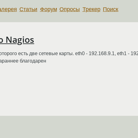
алерея
Статьи
Форум
Опросы
Трекер
Поиск
 Nagios
торого есть две сетевые карты. eth0 - 192.168.9.1, eth1 - 19
Зараннее благодарен