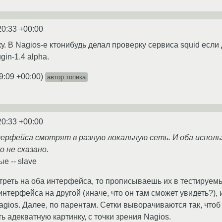
20:33 +00:00
. В Nagios-е ктонибудь делал проверку сервиса squid если д
gin-1.4 alpha.
9:09 +00:00
)
автор топика
20:33 +00:00
терфейса смотрят в разную локальную сеть. И оба исполь
о не сказано.
ые -- slave
треть на оба интерфейса, то прописываешь их в тестируемы
нтерфейса на другой (иначе, что он там сможет увидеть?), и
gios. Далее, по парентам. Сетки выворачиваются так, чтоб 
ь адекватную картинку, с точки зрения Nagios.