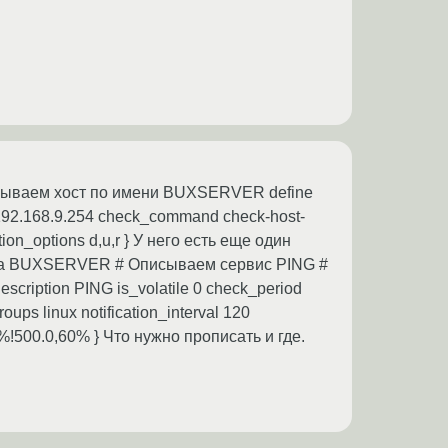
Описываем хост по имени BUXSERVER define
192.168.9.254 check_command check-host-
ation_options d,u,r } У него есть еще один
иса BUXSERVER # Описываем сервис PING #
ription PING is_volatile 0 check_period
ups linux notification_interval 120
0%!500.0,60% } Что нужно прописать и где.