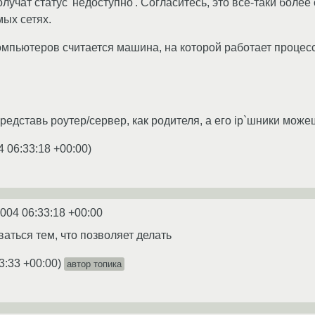
лучат статус 'недоступно'. Согласитесь, это все-таки бол
ых сетях.
мпьютеров считается машина, на которой работает процесс
 представь роутер/сервер, как родителя, а его ip`шники мож
4 06:33:18 +00:00
)
2004 06:33:18 +00:00
аться тем, что позволяет делать
3:33 +00:00
)
автор топика