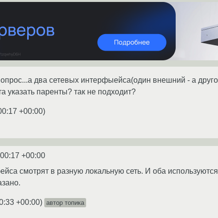
прос...а два сетевых интерфыейса(один внешний - а другой 
та указать паренты? так не подходит?
00:17 +00:00
)
:00:17 +00:00
фейса смотрят в разную локальную сеть. И оба используютс
азано.
0:33 +00:00
)
автор топика