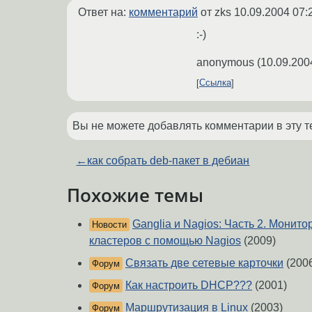
Ответ на:
комментарий
от zks
10.09.2004 07:
:-)
anonymous
(
10.09.200
Ссылка
Вы не можете добавлять комментарии в эту т
←
как собрать deb-пакет в дебиан
Похожие темы
Ganglia и Nagios: Часть 2. Монит
Новости
кластеров с помощью Nagios
(2009)
Связать две сетевые карточки
(200
Форум
Как настроить DHCP???
(2001)
Форум
Маршрутизация в Linux
(2003)
Форум