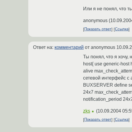
Или я не понял, что ты 
anonymous
(
10.09.200
Показать ответ
Ссылка
Ответ на:
комментарий
от anonymous
10.09.
Ты понял, что я хочу
host{ use generic-ho
alive max_check_attempt
сетевой интерфейс с
BUXSERVER define serv
24x7 max_check_attempt
notification_period 24
zks
(
10.09.2004 05:5
★
Показать ответ
Ссылка