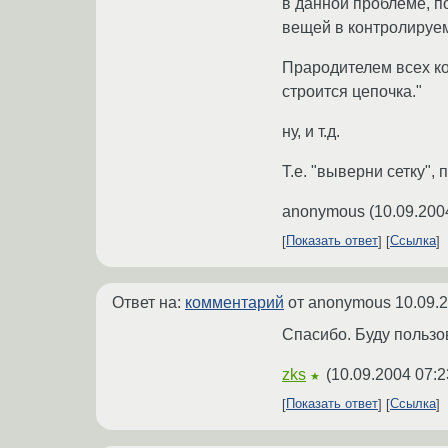
в данной проблеме, по
вещей в контролируем
Прародителем всех ко
строится цепочка."
ну, и т.д.
Т.е. "выверни сетку",
anonymous
(
10.09.200
Показать ответ
Ссылка
Ответ на:
комментарий
от anonymous
10.09.
Спасибо. Буду пользов
zks
(
10.09.2004 07:2
★
Показать ответ
Ссылка