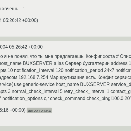
хочешь... :-|
4 05:26:42 +00:00
)
2004 05:26:42 +00:00
, но я не понял, что ты мне предлагаешь. Конфиг хоста # 
st host_name BUXSERVER alias Сервер бухгалтерии address 
s 10 notification_interval 120 notification_period 24x7 notific
 адресом 192.168.7.254 Маршрутизация есть. Конфиг серв
ice{ use generic-service host_name BUXSERVER service_desc
s 3 normal_check_interval 5 retry_check_interval 1 contact_gro
x7 notification_options c,r check_command check_ping!100.0,2
5:16 +00:00
)
автор топика