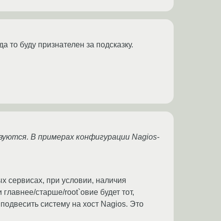
а то буду признателен за подсказку.
зуются. В примерах конфигурации Nagios-
х сервисах, при условии, наличия
 главнее/старше/root`овие будет тот,
подвесить систему на хост Nagios. Это