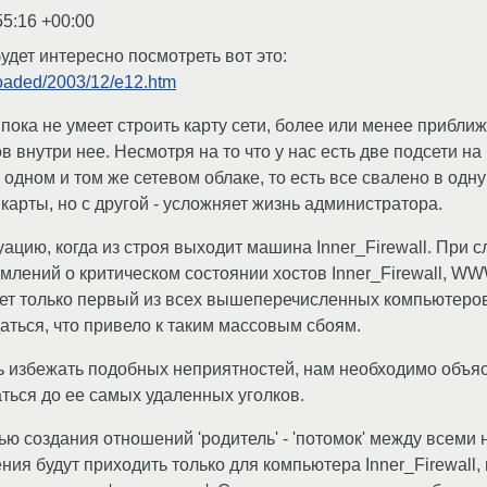
55:16 +00:00
будет интересно посмотреть вот это:
loaded/2003/12/e12.htm
 пока не умеет строить карту сети, более или менее приб
 внутри нее. Несмотря на то что у нас есть две подсети на
 одном и том же сетевом облаке, то есть все свалено в одну
карты, но с другой - усложняет жизнь администратора.
уацию, когда из строя выходит машина Inner_Firewall. При
лений о критическом состоянии хостов Inner_Firewall, WWW
ет только первый из всех вышеперечисленных компьютеров
аться, что привело к таким массовым сбоям.
ь избежать подобных неприятностей, нам необходимо объясн
ться до ее самых удаленных уголков.
ью создания отношений 'родитель' - 'потомок' между всеми
ния будут приходить только для компьютера Inner_Firewal