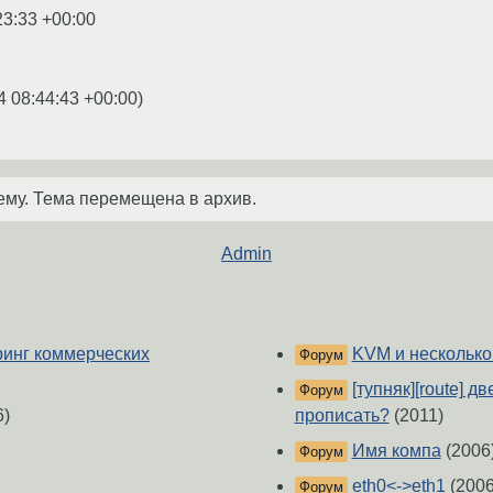
23:33 +00:00
4 08:44:43 +00:00
)
ему. Тема перемещена в архив.
Admin
оринг коммерческих
KVM и несколько
Форум
[тупняк][route] д
Форум
6)
прописать?
(2011)
Имя компа
(2006
Форум
eth0<->eth1
(2006
Форум