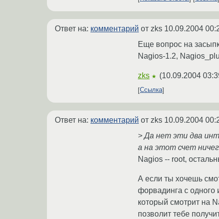
Ответ на:
комментарий
от zks
10.09.2004 00:
Еще вопрос на засыпку
Nagios-1.2, Nagios_plu
zks
(
10.09.2004 03:3
★
Ссылка
Ответ на:
комментарий
от zks
10.09.2004 00:
> Да нет эти два ин
а на этот счет ничег
Nagios -- root, остальн
А если ты хочешь смо
форвадинга с одного и
который смотрит на Na
позволит тебе получит