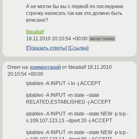
А не могли бы вы с первой по последнюю
строчку написать так как это должно быть
вписано?
fdeadalf
18.11.2010 20:10:54 +00:00
автор топика
Показать ответы
Ссылка
Ответ на:
комментарий
от fdeadalf
18.11.2010
20:10:54 +00:00
iptables -A INPUT -i lo -j ACCEPT
iptables -A INPUT -m state --state
RELATED,ESTABLISHED -j ACCEPT
iptables -A INPUT -m state --state NEW -p tcp -
s 109.107.123.13 --dport 20 -j ACCEPT
iptables -A INPUT -m state --state NEW -p tcp -