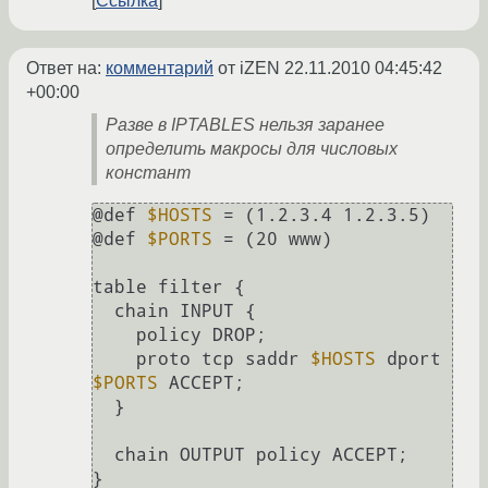
Ссылка
Ответ на:
комментарий
от iZEN
22.11.2010 04:45:42
+00:00
Разве в IPTABLES нельзя заранее
определить макросы для числовых
констант
@def 
$HOSTS
 = (1.2.3.4 1.2.3.5)

@def 
$PORTS
 = (20 www)

table filter {

  chain INPUT {

    policy DROP;

    proto tcp saddr 
$HOSTS
 dport 
$PORTS
 ACCEPT;

  }

  chain OUTPUT policy ACCEPT;
