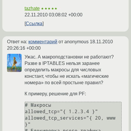
tazhate
★★★★★
22.11.2010 03:08:02 +00:00
Ссылка
Ответ на:
комментарий
от anonymous
18.11.2010
20:26:16 +00:00
Ужас. А макроподстановки не работают?
Разве в IPTABLES нельзя заранее
определить макросы для числовых
констант, чтобы не искать «магические
номера» по всей простыне правил?
К примеру, решение для PF:
# Макросы

allowed_tcp="{ 1.2.3.4 }"

allowed_tcp_services="{ 20, www 
}"

# Блокировка всего трафика
