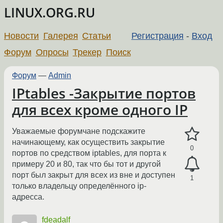
LINUX.ORG.RU
Новости
Галерея
Статьи
Регистрация
-
Вход
Форум
Опросы
Трекер
Поиск
Форум
—
Admin
IPtables -Закрытие портов
для всех кроме одного IP
Уважаемые форумчане подскажите
начинающему, как осуществить закрытие
0
портов по средством iptables, для порта к
примеру 20 и 80, так что бы тот и другой
порт был закрыт для всех из вне и доступен
1
только владельцу определённого ip-
адресса.
fdeadalf