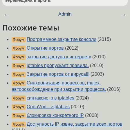
перемещена в архив.
←
Admin
→
Похожие темы
Программное закрытие консоли
(2015)
Форум
Открытие портов
(2012)
Форум
закрытие доступа к интернету
(2010)
Форум
iptables пропускает правила.
(2010)
Форум
Закрытие портов от вируса!!!
(2003)
Форум
Синхронизация процессов, mutex,
Форум
автоосвобождение при закрытии процесса.
(2016)
синтаксис ip в iptables
(2024)
Форум
OpenVpn--->Iptables
(2010)
Форум
блокировка конкретного IP
(2008)
Форум
Доступность IP извне, закрытие всех портов
Форум