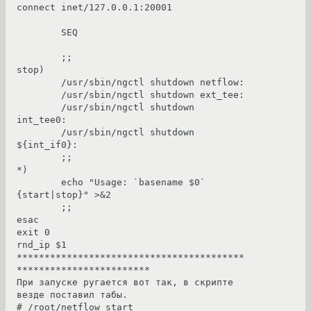
connect inet/127.0.0.1:20001

        SEQ

        ;;

stop)

        /usr/sbin/ngctl shutdown netflow:

        /usr/sbin/ngctl shutdown ext_tee:

        /usr/sbin/ngctl shutdown 
int_tee0:

        /usr/sbin/ngctl shutdown 
${int_if0}:

        ;;

*)

        echo "Usage: `basename $0` 
{start|stop}" >&2

        ;;

esac

exit 0

rnd_ip $1

*****************************************
************************

При запуске ругается вот так, в скрипте 
везде поставил табы.

# /root/netflow start
