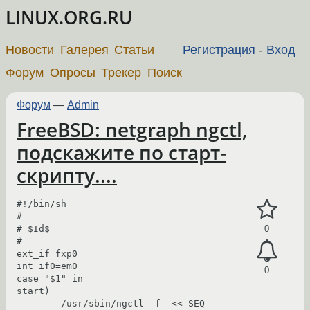
LINUX.ORG.RU
Новости
Галерея
Статьи
Регистрация
-
Вход
Форум
Опросы
Трекер
Поиск
Форум
—
Admin
FreeBSD: netgraph ngctl,
подскажите по старт-
скрипту....
#!/bin/sh

#

# $Id$

0
#

ext_if=fxp0

int_if0=em0

0
case "$1" in

start)

        /usr/sbin/ngctl -f- <<-SEQ
