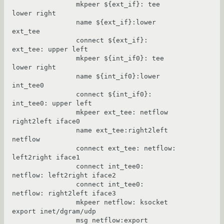
                mkpeer ${ext_if}: tee 
lower right

                name ${ext_if}:lower 
ext_tee

                connect ${ext_if}: 
ext_tee: upper left

                mkpeer ${int_if0}: tee 
lower right

                name ${int_if0}:lower 
int_tee0

                connect ${int_if0}: 
int_tee0: upper left

                mkpeer ext_tee: netflow 
right2left iface0

                name ext_tee:right2left 
netflow

                connect ext_tee: netflow: 
left2right iface1

                connect int_tee0: 
netflow: left2right iface2

                connect int_tee0: 
netflow: right2left iface3

                mkpeer netflow: ksocket 
export inet/dgram/udp

                msg netflow:export 