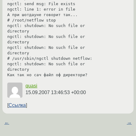
ngctl: send msg: File exists

ngctl: line 1: error in file

А при шотдауне говорит так...

# /root/netflow stop

ngctl: shutdown: No such file or 
directory

ngctl: shutdown: No such file or 
directory

ngctl: shutdown: No such file or 
directory

# /usr/sbin/ngctl shutdown netflow:

ngctl: shutdown: No such file or 
directory

Как так но сач файл оф директори?
quasi
15.09.2007 13:46:53 +00:00
Ссылка
←
→