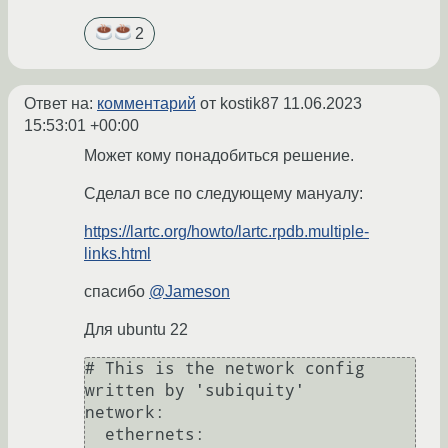
2
Ответ на:
комментарий
от kostik87
11.06.2023
15:53:01 +00:00
Может кому понадобиться решение.
Сделал все по следующему мануалу:
https://lartc.org/howto/lartc.rpdb.multiple-
links.html
спасибо
@Jameson
Для ubuntu 22
# This is the network config 
written by 'subiquity'

network:

  ethernets:
