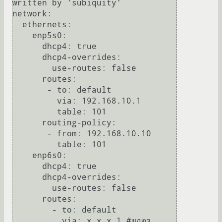
written by 'subiquity'

network:

  ethernets:

    enp5s0:

      dhcp4: true

      dhcp4-overrides:

        use-routes: false

      routes:

       - to: default

         via: 192.168.10.1

         table: 101

      routing-policy:

       - from: 192.168.10.10

         table: 101

    enp6s0:

      dhcp4: true

      dhcp4-overrides:

        use-routes: false

      routes:

        - to: default

          via: x.x.x.1 #шлюз
