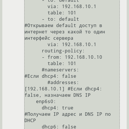
      - to: default

        via: 192.168.10.1

        table: 101

      - to: default        
#Открываем default доступ в 
интернет через какой то один 
интерфейс сервера

        via: 192.168.10.1  

      routing-policy:

      - from: 192.168.10.10 

        table: 101

      #nameservers:                
#Если dhcp4: false

        #addresses: 
[192.168.10.1] #Если dhcp4: 
false, назначаем DNS IP

    enp6s0:

      dhcp4: true          
#Получаем IP адрес и DNS IP по 
DHCP

      dhcp6: false
