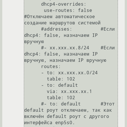
      dhcp4-overrides:

       use-routes: false   
#Отключаем автоматическое 
создание маршрутов системой

      #addresses:          #Если 
dhcp4: false, назначаем IP 
вручную

      #- xx.xxx.xx.8/24    #Если 
dhcp4: false, назначаем IP 
вручную, назначаем IP вручную

      routes:

      - to: xx.xxx.xx.0/24

        table: 102

      - to: default

        via: xx.xxx.xx.1

        table: 102

      #- to: default       #Этот 
default роут отключаем, так как 
включён default роут с другого 
интерфейса enp5s0.
