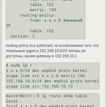
          table: 102

          metric: 100

      routing-policy:

        - from: x.x.x.8 #внешний 
IP

          table: 102

routing-policy все работает, за исключением того, что
локальные адреса 192.168.10.0/24 теперь не
доступны, кроме gateway-я 192.168.10.1
$ sudo ip r

x.x.x.0/24 dev enp6s0 proto kernel 
scope link src x.x.x.8 metric 100

192.168.10.0/24 dev enp5s0 proto kernel 
master@vs11:~$ ip route show table 
local

local x.x.x.8 dev enp6s0 proto kernel 