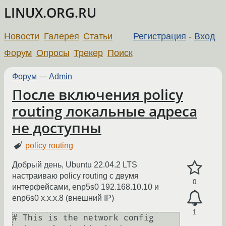
LINUX.ORG.RU
Новости
Галерея
Статьи
Регистрация
-
Вход
Форум
Опросы
Трекер
Поиск
Форум
—
Admin
После включения policy
routing локальные адреса
не доступны
policy routing
Добрый день, Ubuntu 22.04.2 LTS
настраиваю policy routing с двумя
0
интерфейсами, enp5s0 192.168.10.10 и
enp6s0 x.x.x.8 (внешний IP)
1
# This is the network config 