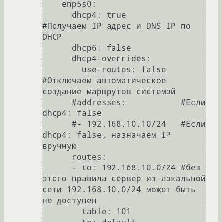
    enp5s0:

      dhcp4: true           
#Получаем IP адрес и DNS IP по 
DHCP

      dhcp6: false

      dhcp4-overrides:

        use-routes: false   
#Отключаем автоматическое 
создание маршрутов системой

      #addresses:           #Если 
dhcp4: false

      #- 192.168.10.10/24   #Если 
dhcp4: false, назначаем IP 
вручную

      routes:

      - to: 192.168.10.0/24 #без 
этого правила сервер из локальной 
сети 192.168.10.0/24 может быть 
не доступен

        table: 101
