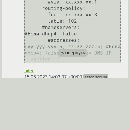
        #via: xx.xxx.xx.1

      routing-policy:

      - from: xx.xxx.xx.8

        table: 102

      #nameservers:                             
#Если dhcp4: false

        #addresses: 
[yy.yyy.yyy.5, zz.zz.zzz.5] #Если 
dhcp4: false, назначаем DNS IP

Развернуть
hitec
15.06.2023 14:03:07 +00:00
автор топика
Ссылка
Вы не можете добавлять комментарии в эту тему. Тема
перемещена в архив.
←
Admin
→