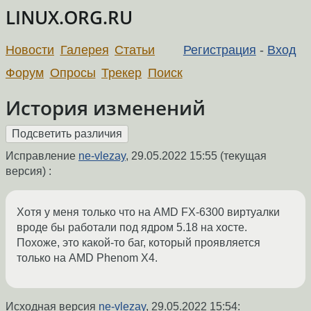
LINUX.ORG.RU
Новости
Галерея
Статьи
Регистрация
-
Вход
Форум
Опросы
Трекер
Поиск
История изменений
Исправление
ne-vlezay
,
29.05.2022 15:55
(текущая
версия) :
Хотя у меня только что на AMD FX-6300 виртуалки
вроде бы работали под ядром 5.18 на хосте.
Похоже, это какой-то баг, который проявляется
только на AMD Phenom X4.
Исходная версия
ne-vlezay
,
29.05.2022 15:54
: