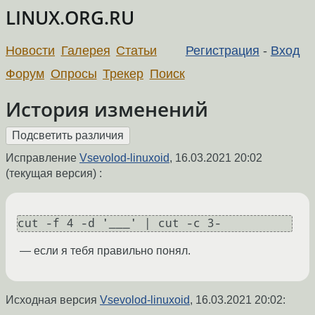
LINUX.ORG.RU
Новости
Галерея
Статьи
Регистрация
-
Вход
Форум
Опросы
Трекер
Поиск
История изменений
Исправление
Vsevolod-linuxoid
,
16.03.2021 20:02
(текущая версия) :
cut -f 4 -d '___' | cut -c 3-
— если я тебя правильно понял.
Исходная версия
Vsevolod-linuxoid
,
16.03.2021 20:02
: