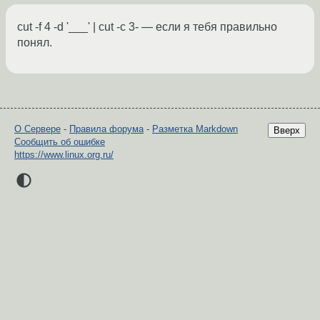
cut -f 4 -d '___' | cut -c 3- — если я тебя правильно
понял.
О Сервере
-
Правила форума
-
Разметка Markdown
Вверх
Сообщить об ошибке
https://www.linux.org.ru/