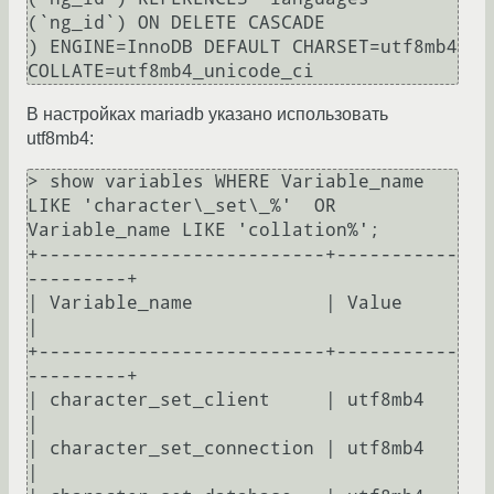
(`ng_id`) ON DELETE CASCADE

) ENGINE=InnoDB DEFAULT CHARSET=utf8mb4 
В настройках mariadb указано использовать
utf8mb4:
> show variables WHERE Variable_name 
LIKE 'character\_set\_%'  OR 
Variable_name LIKE 'collation%';

+--------------------------+-----------
---------+

| Variable_name            | Value              
|

+--------------------------+-----------
---------+

| character_set_client     | utf8mb4            
|

| character_set_connection | utf8mb4            
|
