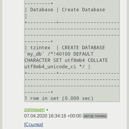
---------+

| Database | Create Database                                                                                
|

+----------+---------------------
---------------------------------
---------------------------------
---------+

| tzintex  | CREATE DATABASE 
`my_db` /*!40100 DEFAULT 
CHARACTER SET utf8mb4 COLLATE 
utf8mb4_unicode_ci */ |

+----------+---------------------
---------------------------------
---------------------------------
---------+

zorinquen
★
07.04.2020 16:34:16 +00:00
автор топика
Ссылка