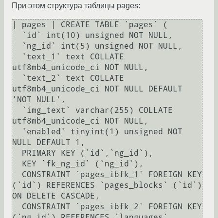
При этом структура таблицы pages:
| pages | CREATE TABLE `pages` (

  `id` int(10) unsigned NOT NULL,

  `ng_id` int(5) unsigned NOT NULL,

  `text_1` text COLLATE 
utf8mb4_unicode_ci NOT NULL,

  `text_2` text COLLATE 
utf8mb4_unicode_ci NOT NULL DEFAULT 
'NOT NULL',

  `img_text` varchar(255) COLLATE 
utf8mb4_unicode_ci NOT NULL,

  `enabled` tinyint(1) unsigned NOT 
NULL DEFAULT 1,

  PRIMARY KEY (`id`,`ng_id`),

  KEY `fk_ng_id` (`ng_id`),

  CONSTRAINT `pages_ibfk_1` FOREIGN KEY 
(`id`) REFERENCES `pages_blocks` (`id`) 
ON DELETE CASCADE,

  CONSTRAINT `pages_ibfk_2` FOREIGN KEY 
(`ng_id`) REFERENCES `languages` 