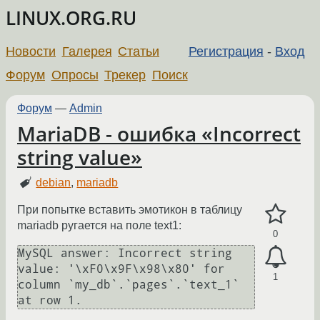
LINUX.ORG.RU
Новости
Галерея
Статьи
Регистрация
-
Вход
Форум
Опросы
Трекер
Поиск
Форум
—
Admin
MariaDB - ошибка «Incorrect
string value»
debian
,
mariadb
При попытке вставить эмотикон в таблицу
mariadb ругается на поле text1:
0
MySQL answer: Incorrect string 
value: '\xF0\x9F\x98\x80' for 
1
column `my_db`.`pages`.`text_1` 