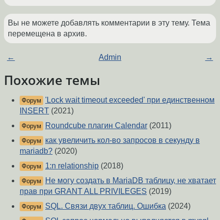
Вы не можете добавлять комментарии в эту тему. Тема
перемещена в архив.
←
Admin
→
Похожие темы
'Lock wait timeout exceeded' при единственном
Форум
INSERT
(2021)
Roundcube плагин Calendar
(2011)
Форум
как увеличить кол-во запросов в секунду в
Форум
mariadb?
(2020)
1:n relationship
(2018)
Форум
Не могу создать в MariaDB таблицу, не хватает
Форум
прав при GRANT ALL PRIVILEGES
(2019)
SQL. Связи двух таблиц. Ошибка
(2024)
Форум