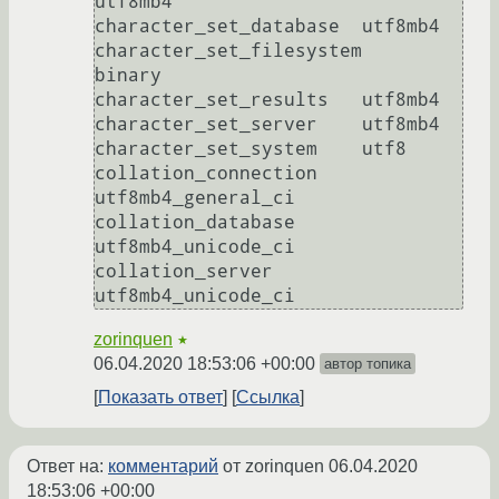
utf8mb4

character_set_database	utf8mb4

character_set_filesystem	
binary

character_set_results	utf8mb4

character_set_server	utf8mb4

character_set_system	utf8

collation_connection	
utf8mb4_general_ci

collation_database	
utf8mb4_unicode_ci

collation_server	
zorinquen
★
06.04.2020 18:53:06 +00:00
автор топика
Показать ответ
Ссылка
Ответ на:
комментарий
от zorinquen
06.04.2020
18:53:06 +00:00