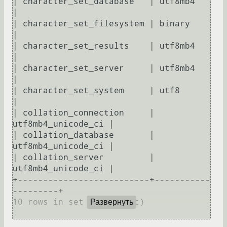
| character_set_database   | utf8mb4            
|

| character_set_filesystem | binary             
|

| character_set_results    | utf8mb4            
|

| character_set_server     | utf8mb4            
|

| character_set_system     | utf8               
|

| collation_connection     | 
utf8mb4_unicode_ci |

| collation_database       | 
utf8mb4_unicode_ci |

| collation_server         | 
utf8mb4_unicode_ci |

+--------------------------+-----------
---------+

10 rows in set (0.002 sec)

Развернуть