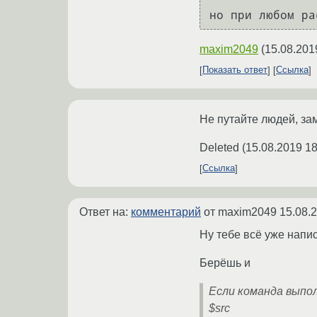
но при любом ра
maxim2049
(
15.08.201
Показать ответ
Ссылка
Не путайте людей, зам
Deleted
(
15.08.2019 18
Ссылка
Ответ на:
комментарий
от maxim2049
15.08.
Ну тебе всё уже напис
Берёшь и
Если команда выпо
$src