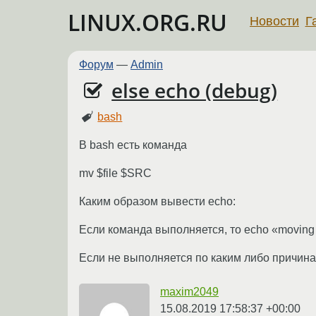
LINUX.ORG.RU
Новости
Г
Форум
—
Admin
else echo (debug)
bash
В bash есть команда
mv $file $SRC
Каким образом вывести echo:
Если команда выполняется, то echo «moving
Если не выполняется по каким либо причинам
maxim2049
15.08.2019 17:58:37 +00:00