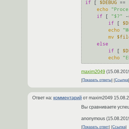
if
 [ 
$DEBUG
 == 
echo
"Proce
if
 [ 
"$?"
 -
if
 [ 
$D
echo
"M
mv
$fil
else
if
 [ 
$D
echo
"E
maxim2049
(
15.08.201
Показать ответы
Ссылка
Ответ на:
комментарий
от maxim2049
15.08.
Вы сравниваете успеш
anonymous
(
15.08.201
Показать ответ
Ссылка