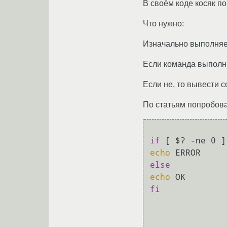
В своём коде косяк по
Что нужно:
Изначально выполняетс
Если команда выполни
Если не, то вывести 
По статьям попробов
if
 [ $? -ne 0 ]
echo
else
echo
fi