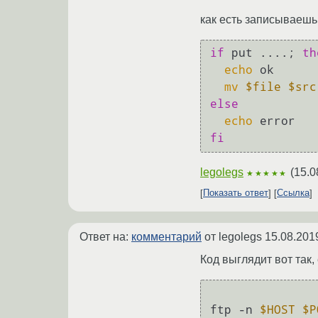
как есть записываешь
if
 put ....; 
th
echo
 ok

mv
$file
$src
else
echo
fi
legolegs
(
15.0
★★★★★
Показать ответ
Ссылка
Ответ на:
комментарий
от legolegs
15.08.201
Код выглядит вот так
ftp -n 
$HOST
$P