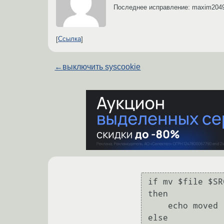
Последнее исправление: maxim204
Ссылка
←
выключить syscookie
if mv $file $SRC
then

    echo moved

else
