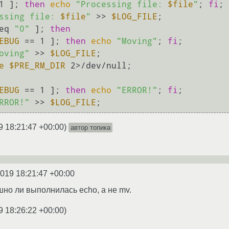
1 ]; 
then
echo
"Processing file: 
$file
"
; 
fi
;

ssing file: 
$file
"
 >> 
$LOG_FILE
;

eq 
"0"
 ]; 
then
EBUG
 == 1 ]; 
then
echo
"Moving"
; 
fi
;

oving"
 >> 
$LOG_FILE
;

e
$PRE_RM_DIR
 2>/dev/null;

EBUG
 == 1 ]; 
then
echo
"ERROR!"
; 
fi
;

RROR!"
 >> 
$LOG_FILE
9 18:21:47 +00:00
)
автор топика
2019 18:21:47 +00:00
но ли выполнилась echo, а не mv.
9 18:26:22 +00:00
)