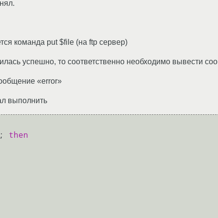
нял.
я команда put $file (на ftp сервер)
лась успешно, то соответственно необходимо вывести сооб
сообщение «error»
ал выполнить
; 
then