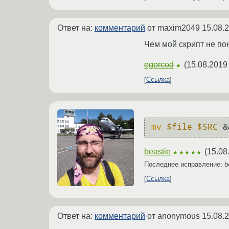
Ответ на:
комментарий
от maxim2049
15.08.
Чем мой скрипт не по
egorcod
(
15.08.2019
★
Ссылка
mv
$file
$SRC
 &
beastie
(
15.08
★★★★★
Последнее исправление: b
Ссылка
Ответ на:
комментарий
от anonymous
15.08.