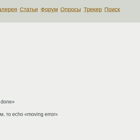
алерея
Статьи
Форум
Опросы
Трекер
Поиск
 done»
, то echo «moving error»