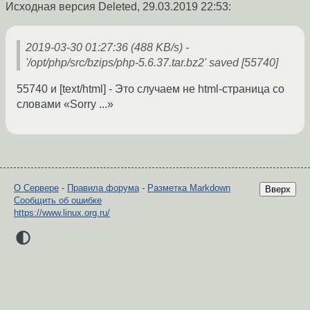
Исходная версия Deleted,
29.03.2019 22:53
:
2019-03-30 01:27:36 (488 KB/s) -
'/opt/php/src/bzips/php-5.6.37.tar.bz2' saved [55740]
55740 и [text/html] - Это случаем не html-страница со
словами «Sorry ...»
О Сервере
-
Правила форума
-
Разметка Markdown
Вверх
Сообщить об ошибке
https://www.linux.org.ru/