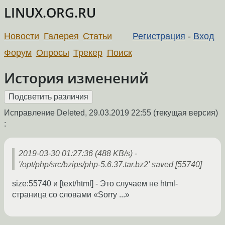
LINUX.ORG.RU
Новости
Галерея
Статьи
Регистрация
-
Вход
Форум
Опросы
Трекер
Поиск
История изменений
Исправление Deleted,
29.03.2019 22:55
(текущая версия)
:
2019-03-30 01:27:36 (488 KB/s) -
'/opt/php/src/bzips/php-5.6.37.tar.bz2' saved [55740]
size:55740 и [text/html] - Это случаем не html-
страница со словами «Sorry ...»