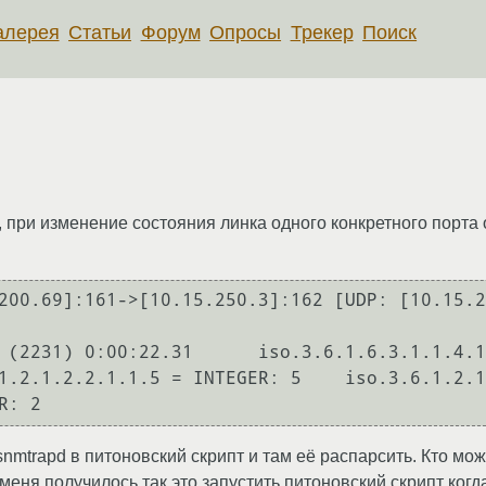
алерея
Статьи
Форум
Опросы
Трекер
Поиск
, при изменение состояния линка одного конкретного порта 
200.69]:161->[10.15.250.3]:162 [UDP: [10.15.2
so.3.6.1.6.3.1.1.4.1.0 = OID: 
mtrapd в питоновский скрипт и там её распарсить. Кто мож
меня получилось так это запустить питоновский скрипт когд