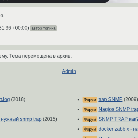
я.
31:36 +00:00
)
автор топика
ему. Тема перемещена в архив.
Admin
.log
(2018)
trap SNMP
(2009)
Форум
Nagios SNMP tra
Форум
 нужный snmp trap
(2015)
SNMP TRAP как
Форум
docker zabbix - н
Форум