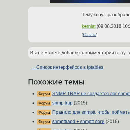
Тему клоуз, разобралс
kernist
(
09.08.2018 10:
Ссылка
Вы не можете добавлять комментарии в эту т
←
Список интерфейсов в iptables
Похожие темы
SNMP TRAP не создается лог snmptt
Форум
snmp trap
(2015)
Форум
Правило для snmptt, чтобы поймать
Форум
snmpttrapd + snmptt логи
(2018)
Форум