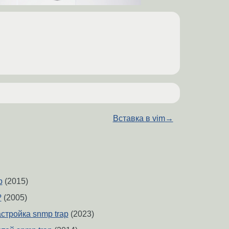
Вставка в vim
→
p
(2015)
?
(2005)
астройка snmp trap
(2023)