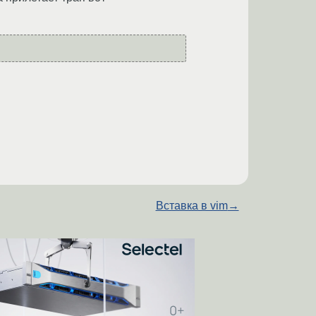
Вставка в vim
→