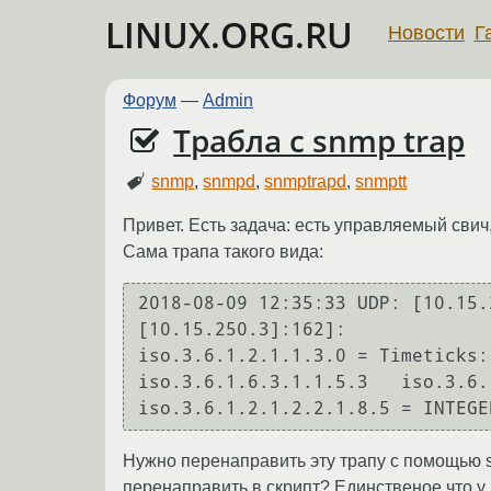
LINUX.ORG.RU
Новости
Г
Форум
—
Admin
Трабла с snmp trap
snmp
,
snmpd
,
snmptrapd
,
snmptt
Привет. Есть задача: есть управляемый свич
Сама трапа такого вида:
2018-08-09 12:35:33 UDP: [10.15.
[10.15.250.3]:162]:

iso.3.6.1.2.1.1.3.0 = Timeticks: (2231) 0:00:22.31	i
iso.3.6.1.6.3.1.1.5.3	iso.3.6.1.2.1.2.2.1.1.5 = INTEGER: 5	iso.3.6.1.2.1.2.2.1.7.5 = INTEGER: 1	
Нужно перенаправить эту трапу с помощью sn
перенаправить в скрипт? Единственое что у 