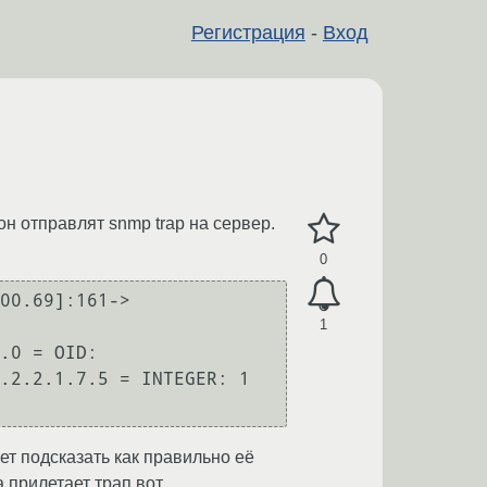
Регистрация
-
Вход
он отправлят snmp trap на сервер.
0
00.69]:161->
1
ет подсказать как правильно её
а прилетает трап вот