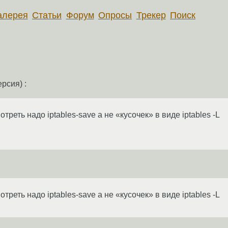
алерея
Статьи
Форум
Опросы
Трекер
Поиск
рсия) :
реть надо iptables-save а не «кусочек» в виде iptables -L
реть надо iptables-save а не «кусочек» в виде iptables -L