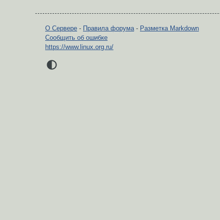
О Сервере
-
Правила форума
-
Разметка Markdown
Сообщить об ошибке
https://www.linux.org.ru/